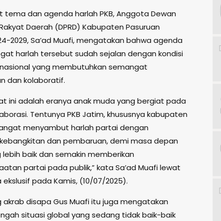
 tema dan agenda harlah PKB, Anggota Dewan
 Rakyat Daerah (DPRD) Kabupaten Pasuruan
24-2029, Sa’ad Muafi, mengatakan bahwa agenda
at harlah tersebut sudah sejalan dengan kondisi
n nasional yang membutuhkan semangat
 dan kolaboratif.
at ini adalah eranya anak muda yang bergiat pada
laborasi. Tentunya PKB Jatim, khususnya kabupaten
angat menyambut harlah partai dengan
kebangkitan dan pembaruan, demi masa depan
g lebih baik dan semakin memberikan
atan partai pada publik,” kata Sa’ad Muafi lewat
ekslusif pada Kamis, (10/07/2025).
ng akrab disapa Gus Muafi itu juga mengatakan
ngah situasi global yang sedang tidak baik-baik