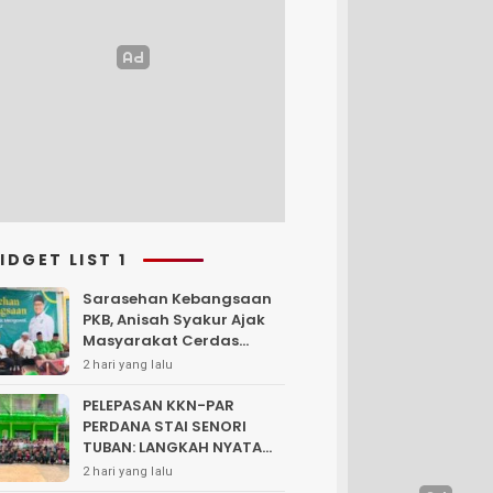
IDGET LIST 1
Sarasehan Kebangsaan
PKB, Anisah Syakur Ajak
Masyarakat Cerdas
Memilih dan Bijak
2 hari yang lalu
Mengawal
PELEPASAN KKN-PAR
PERDANA STAI SENORI
TUBAN: LANGKAH NYATA
PENGABDIAN KEPADA
2 hari yang lalu
MASYARAKAT