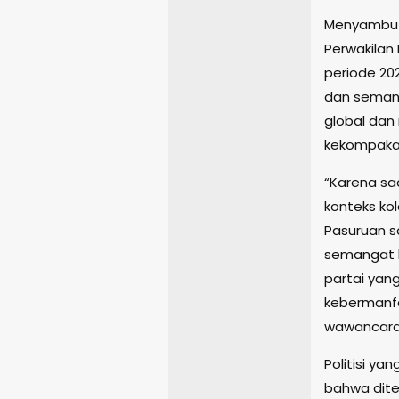
Menyambut
Perwakilan
periode 20
dan semang
global da
kekompakan
“Karena sa
konteks ko
Pasuruan s
semangat 
partai yan
kebermanfa
wawancara 
Politisi ya
bahwa dite