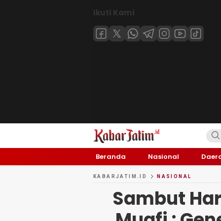
Ikuti Kami
KABARJATIM.id
Kabar Jawa timuran
Beranda
Nasional
Daer
KABARJATIM.ID
NASIONAL
Sambut Har
Muafi : Ge