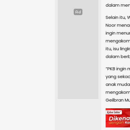
dalam mem
Selain itu
Noor menam
ingin menu
mengakomod
itu, isu li
dalam berba
“PKB ingin
yang sekad
anak muda.
mengakomod
Geilbran 