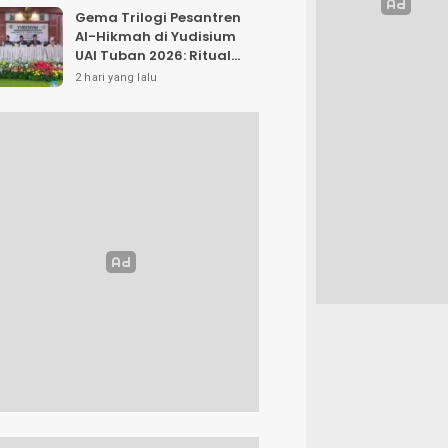
Gema Trilogi Pesantren
Al-Hikmah di Yudisium
UAI Tuban 2026: Ritual
Pelepasan Lulusan yang
2 hari yang lalu
Adatif Laksana “Dhamir
NA”