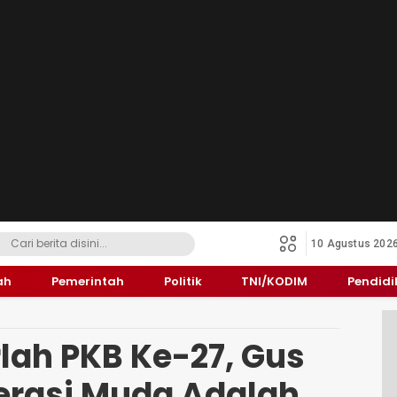
10 Agustus 202
ah
Pemerintah
Politik
TNI/KODIM
Pendid
lah PKB Ke-27, Gus
nerasi Muda Adalah