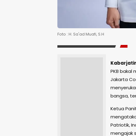
Foto : H. Sa'ad Muafi, S.H
Kabarjatim
PKB bakal 
Jakarta Co
menyeruka
bangsa, te
Ketua Panit
mengatakan
Patriotik, 
mengajak s