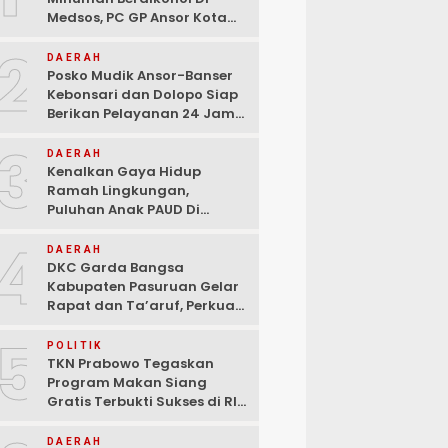
Medsos, PC GP Ansor Kota
Malang Geram Minta Wali
2
Kota Dan Aparat Bertindak
DAERAH
Tegas!
Posko Mudik Ansor-Banser
Kebonsari dan Dolopo Siap
Berikan Pelayanan 24 Jam
Kepada Pemudik
3
DAERAH
Kenalkan Gaya Hidup
Ramah Lingkungan,
Puluhan Anak PAUD Di
Randupitu Belajar Kelola
4
Sampah
DAERAH
DKC Garda Bangsa
Kabupaten Pasuruan Gelar
Rapat dan Ta’aruf, Perkuat
Peran Anak Muda dalam
5
Teknologi Dan Ekonomi
POLITIK
Kreatif
TKN Prabowo Tegaskan
Program Makan Siang
Gratis Terbukti Sukses di RI-
Global
DAERAH