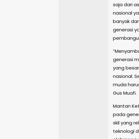
saja dari 
nasional ya
banyak dan
generasi 
pembangun
“Menyambut
generasi m
yang besar
nasional. 
muda harus
Gus Muafi.
Mantan Ketu
pada gener
skil yang r
teknologi d