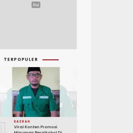
TERPOPULER
1
DAERAH
Viral Konten Promosi
Minuman Beralkohol Di