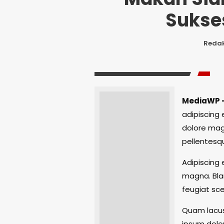
Sukses
Redak
MediaWP 
adipiscing 
dolore magn
pellentesqu
Adipiscing
magna. Blan
feugiat sce
Quam lacus
ipsum dolor 