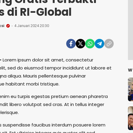
 di RI-Global
si
4 Januari 2024 20:30
–
Lorem ipsum dolor sit amet, consectetur
elit, sed do eiusmod tempor incididunt ut labore et
W
a aliqua. Mauris pellentesque pulvinar
e habitant morbi tristique.
 enim eu turpis egestas pretium aenean pharetra
dit libero volutpat sed cras. At in tellus integer
lerisque.
 suspendisse faucibus interdum posuere lorem
sit. Est ultricies integer quis auctor elit sed