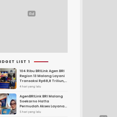
IDGET LIST 1
104 Ribu BRILink Agen BRI
Region 13 Malang Layani
Transaksi Rp68,8 Triliun,
Perkuat Akses Keuangan
4 hari yang lalu
Masyarakat
AgenBRILink BRI Malang
Soekarno Hatta
Permudah Akses Layanan
Keuangan Masyarakat
5 hari yang lalu