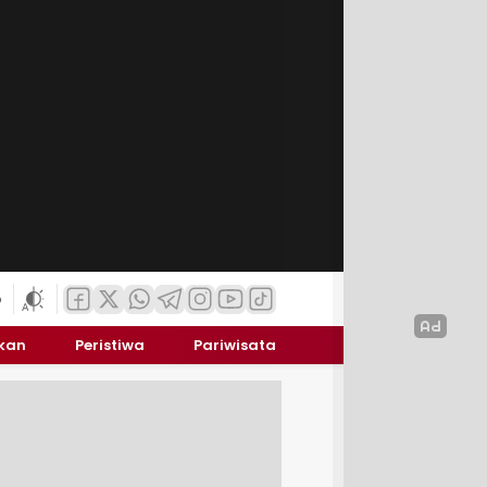
6
ikan
Peristiwa
Pariwisata