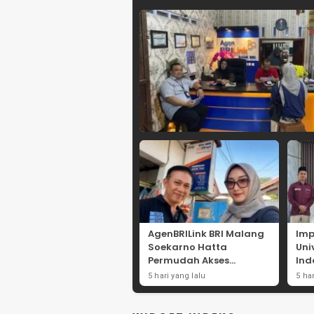
AgenBRILink BRI Malang
Imp
Soekarno Hatta
Uni
Permudah Akses
Ind
Layanan Keuangan
Str
5 hari yang lalu
5 ha
Masyarakat
Eko
Pes
La