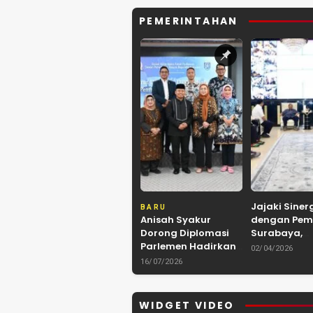
PEMERINTAHAN
Jajaki Siner
BARU
Anisah Syakur
dengan Pem
Dorong Diplomasi
Surabaya,
Parlemen Hadirkan
Kerukunan 
02/04/2026
Kerja Sama
Kalimantan
16/07/2026
Internasional yang
Kolaborasi 
Berdampak bagi
hingga Kuli
Kota Depok
Nusantara
WIDGET VIDEO