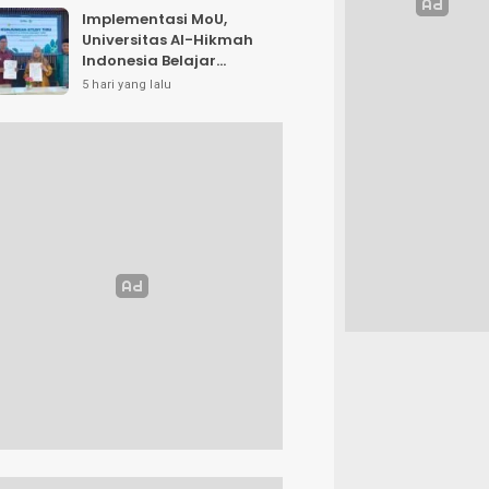
Implementasi MoU,
Universitas Al-Hikmah
Indonesia Belajar
Strategi Kemandirian
5 hari yang lalu
Ekonomi di Pondok
Pesantren Sunan Drajat
Lamongan