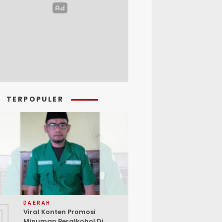
TERPOPULER
1
DAERAH
Viral Konten Promosi
Minuman Beralkohol Di