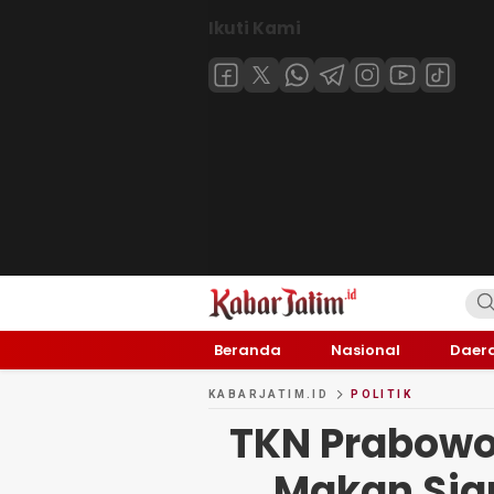
Ikuti Kami
KABARJATIM.id
Kabar Jawa timuran
Beranda
Nasional
Daer
KABARJATIM.ID
POLITIK
TKN Prabowo
Makan Sian