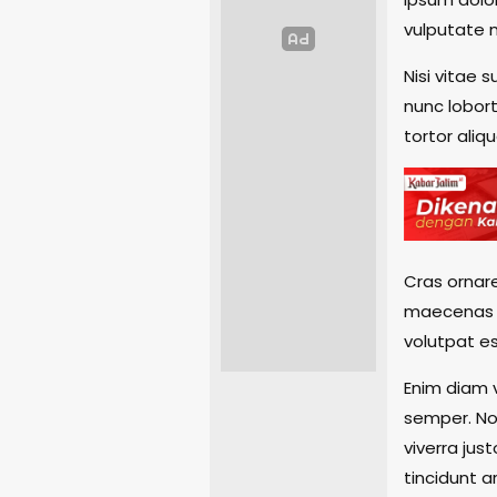
vulputate m
Nisi vitae 
nunc lobort
tortor aliqu
Cras ornare
maecenas s
volutpat es
Enim diam v
semper. No
viverra jus
tincidunt a