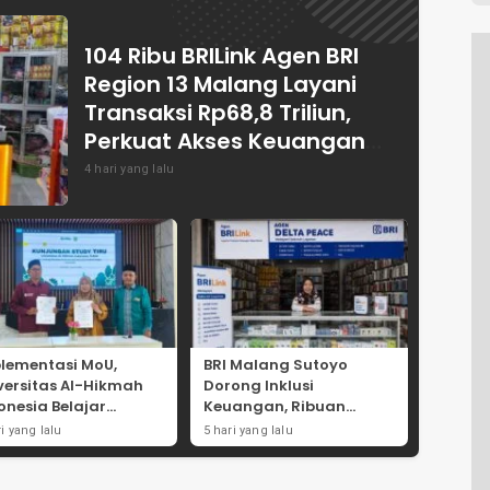
104 Ribu BRILink Agen BRI
Region 13 Malang Layani
Transaksi Rp68,8 Triliun,
Perkuat Akses Keuangan
Masyarakat
4 hari yang lalu
lementasi MoU,
BRI Malang Sutoyo
versitas Al-Hikmah
Dorong Inklusi
onesia Belajar
Keuangan, Ribuan
ategi Kemandirian
AgenBRILink Layani
ri yang lalu
5 hari yang lalu
nomi di Pondok
Warga Hingga
antren Sunan Drajat
Pedesaan
mongan