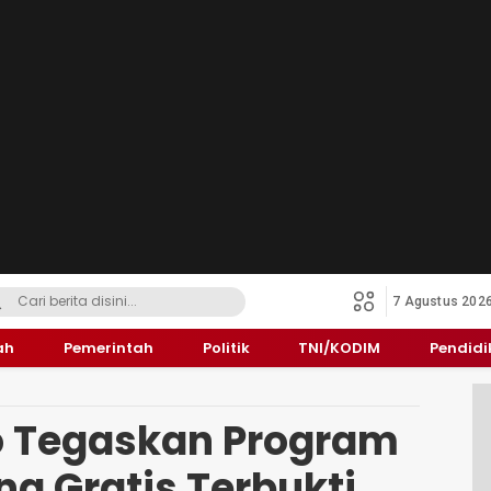
7 Agustus 202
ah
Pemerintah
Politik
TNI/KODIM
Pendid
 Tegaskan Program
g Gratis Terbukti