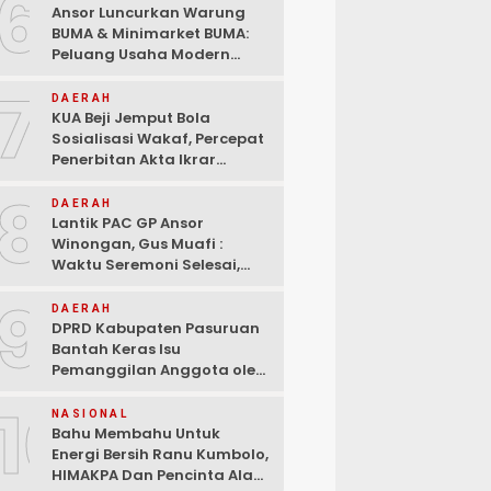
6
Ansor Luncurkan Warung
BUMA & Minimarket BUMA:
Peluang Usaha Modern
Bermitra dengan Indomaret
7
dan Bank Mandiri
DAERAH
KUA Beji Jemput Bola
Sosialisasi Wakaf, Percepat
Penerbitan Akta Ikrar
hingga ke Pelosok Desa
8
DAERAH
Lantik PAC GP Ansor
Winongan, Gus Muafi :
Waktu Seremoni Selesai,
Saatnya Bergerak!
9
DAERAH
DPRD Kabupaten Pasuruan
Bantah Keras Isu
Pemanggilan Anggota oleh
KPK: “Tidak Ada Surat
10
Resmi, Ini Pembunuhan
NASIONAL
Karakter!
Bahu Membahu Untuk
Energi Bersih Ranu Kumbolo,
HIMAKPA Dan Pencinta Alam