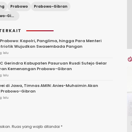
ng
Prabowo
Prabowo-Gibran
TKN Prabowo-Gibran
TERKAIT
 Prabowo: Kapolri, Panglima, hingga Para Menteri
atriotik Wujudkan Swasembada Pangan
g lalu
C Gerindra Kabupaten Pasuruan Rusdi Sutejo Gelar
ran Kemenangan Prabowo-Gibran
g lalu
vei di Jawa, Timnas AMIN: Anies-Muhaimin Akan
 Prabowo-Gibran
g lalu
sikan.
Ruas yang wajib ditandai
*