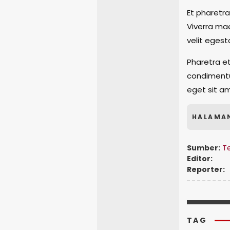
Et pharetra
Viverra mae
velit egest
Pharetra et
condimentu
eget sit am
HALAMA
Sumber:
Te
Editor:
Reporter:
TAG