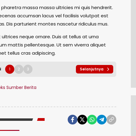
 pharetra massa massa ultricies mi quis hendrerit.
cenas accumsan lacus vel facilisis volutpat est
as. Dis parturient montes nascetur ridiculus mus.
 ultrices neque ornare. Duis at tellus at urna
m mattis pellentesque. Ut sem viverra aliquet
et tellus cras adipiscing.
1
2
3
N
Selanjutnya
ks Sumber Berita