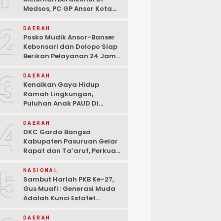
Medsos, PC GP Ansor Kota
Malang Geram Minta Wali
2
Kota Dan Aparat Bertindak
DAERAH
Tegas!
Posko Mudik Ansor-Banser
Kebonsari dan Dolopo Siap
Berikan Pelayanan 24 Jam
Kepada Pemudik
3
DAERAH
Kenalkan Gaya Hidup
Ramah Lingkungan,
Puluhan Anak PAUD Di
Randupitu Belajar Kelola
4
Sampah
DAERAH
DKC Garda Bangsa
Kabupaten Pasuruan Gelar
Rapat dan Ta’aruf, Perkuat
Peran Anak Muda dalam
5
Teknologi Dan Ekonomi
NASIONAL
Kreatif
Sambut Harlah PKB Ke-27,
Gus Muafi : Generasi Muda
Adalah Kunci Estafet
Pembangunan Dan
Kebangkitan
DAERAH