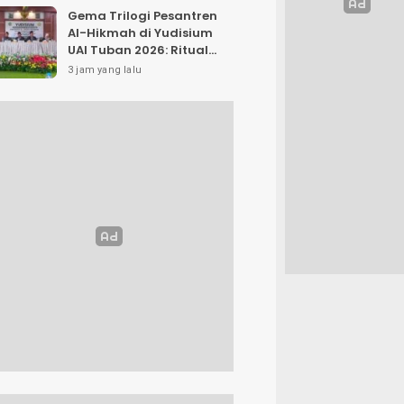
Gema Trilogi Pesantren
Al-Hikmah di Yudisium
UAI Tuban 2026: Ritual
Pelepasan Lulusan yang
3 jam yang lalu
Adatif Laksana “Dhamir
NA”