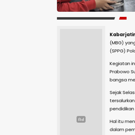
Kabarjatim
(MBG) yang
(SPPG) Pol
Kegiatan i
Prabowo Su
bangsa men
Sejak Selas
tersalurkan
pendidikan 
Hal itu me
dalam peme