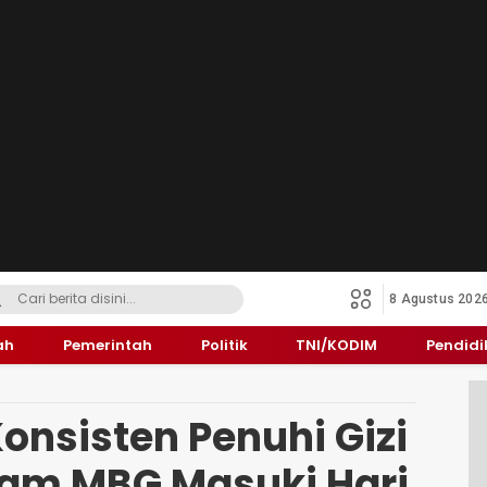
8 Agustus 202
ah
Pemerintah
Politik
TNI/KODIM
Pendid
onsisten Penuhi Gizi
gram MBG Masuki Hari