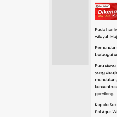
Pada hari 
wilayah Mo
Pemandanga
berbagai s
Para siswa
yang disaj
mendukung
konsentras
gemilang.
Kepala Sek
Pol Agus W