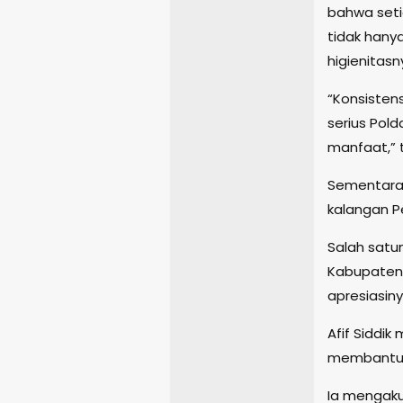
bahwa seti
tidak hanya
higienitasn
“Konsisten
serius Pol
manfaat,” 
Sementara i
kalangan P
Salah satu
Kabupaten M
apresiasiny
Afif Siddik
membantu s
Ia mengaku