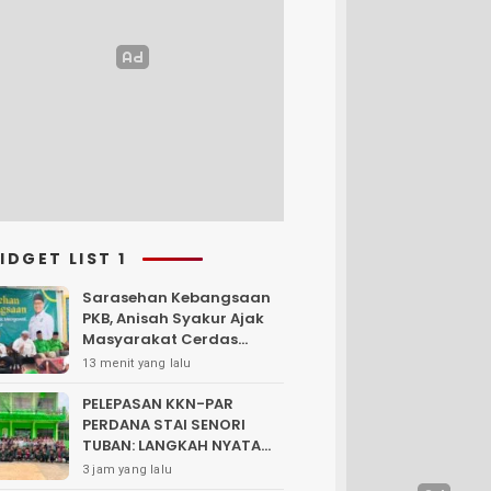
IDGET LIST 1
Sarasehan Kebangsaan
PKB, Anisah Syakur Ajak
Masyarakat Cerdas
Memilih dan Bijak
13 menit yang lalu
Mengawal
PELEPASAN KKN-PAR
PERDANA STAI SENORI
TUBAN: LANGKAH NYATA
PENGABDIAN KEPADA
3 jam yang lalu
MASYARAKAT