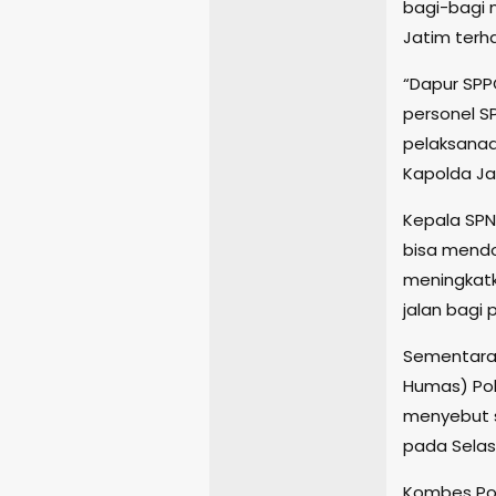
bagi-bagi 
Jatim terh
“Dapur SPPG
personel S
pelaksanaa
Kapolda Ja
Kepala SPN
bisa mend
meningkatk
jalan bagi 
Sementara 
Humas) Pol
menyebut s
pada Selasa
Kombes Po