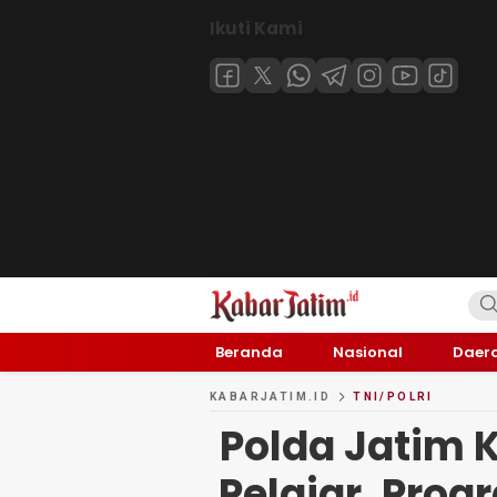
Ikuti Kami
KABARJATIM.id
Kabar Jawa timuran
Beranda
Nasional
Daer
KABARJATIM.ID
TNI/POLRI
Polda Jatim K
Pelajar, Pro