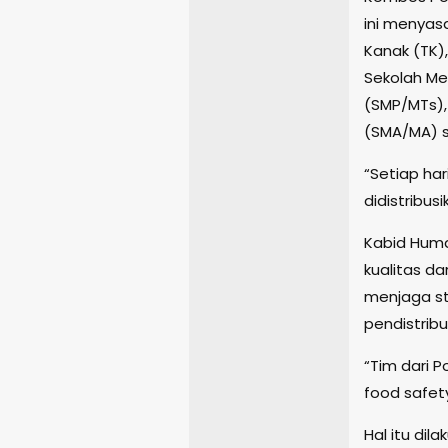
ini menyas
Kanak (TK)
Sekolah M
(SMP/MTs),
(SMA/MA) s
“Setiap har
didistribus
Kabid Huma
kualitas d
menjaga st
pendistrib
“Tim dari P
food safet
Hal itu di