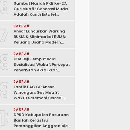
6
Sambut Harlah PKB Ke-27,
Gus Muafi : Generasi Muda
Adalah Kunci Estafet
Pembangunan Dan
7
Kebangkitan
DAERAH
Ansor Luncurkan Warung
BUMA & Minimarket BUMA:
Peluang Usaha Modern
Bermitra dengan Indomaret
8
dan Bank Mandiri
DAERAH
KUA Beji Jemput Bola
Sosialisasi Wakaf, Percepat
Penerbitan Akta Ikrar
hingga ke Pelosok Desa
9
DAERAH
Lantik PAC GP Ansor
Winongan, Gus Muafi :
Waktu Seremoni Selesai,
Saatnya Bergerak!
10
DAERAH
DPRD Kabupaten Pasuruan
Bantah Keras Isu
Pemanggilan Anggota oleh