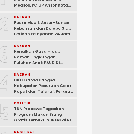
Medsos, PC GP Ansor Kota
Malang Geram Minta Wali
2
Kota Dan Aparat Bertindak
DAERAH
Tegas!
Posko Mudik Ansor-Banser
Kebonsari dan Dolopo Siap
Berikan Pelayanan 24 Jam
Kepada Pemudik
3
DAERAH
Kenalkan Gaya Hidup
Ramah Lingkungan,
Puluhan Anak PAUD Di
Randupitu Belajar Kelola
4
Sampah
DAERAH
DKC Garda Bangsa
Kabupaten Pasuruan Gelar
Rapat dan Ta’aruf, Perkuat
Peran Anak Muda dalam
5
Teknologi Dan Ekonomi
POLITIK
Kreatif
TKN Prabowo Tegaskan
Program Makan Siang
Gratis Terbukti Sukses di RI-
Global
NASIONAL