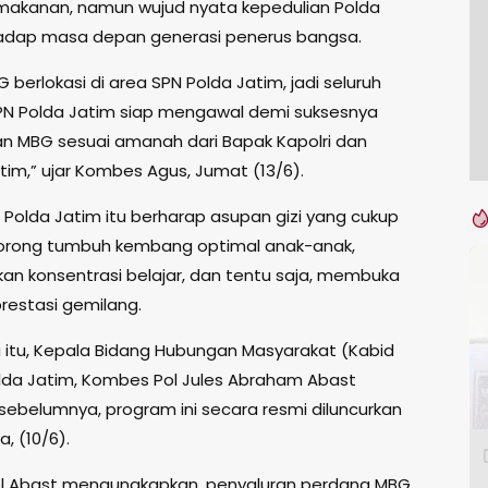
makanan, namun wujud nyata kepedulian Polda
adap masa depan generasi penerus bangsa.
 berlokasi di area SPN Polda Jatim, jadi seluruh
PN Polda Jatim siap mengawal demi suksesnya
n MBG sesuai amanah dari Bapak Kapolri dan
tim,” ujar Kombes Agus, Jumat (13/6).
 Polda Jatim itu berharap asupan gizi yang cukup
orong tumbuh kembang optimal anak-anak,
an konsentrasi belajar, dan tentu saja, membuka
prestasi gemilang.
itu, Kepala Bidang Hubungan Masyarakat (Kabid
da Jatim, Kombes Pol Jules Abraham Abast
ebelumnya, program ini secara resmi diluncurkan
, (10/6).
l Abast mengungkapkan, penyaluran perdana MBG