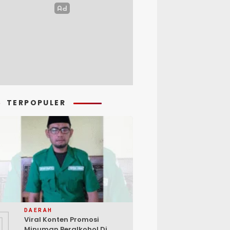
TERPOPULER
1
DAERAH
Viral Konten Promosi
Minuman Beralkohol Di