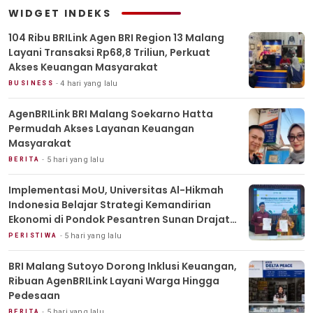
WIDGET INDEKS
104 Ribu BRILink Agen BRI Region 13 Malang
Layani Transaksi Rp68,8 Triliun, Perkuat
Akses Keuangan Masyarakat
4 hari yang lalu
BUSINESS
AgenBRILink BRI Malang Soekarno Hatta
Permudah Akses Layanan Keuangan
Masyarakat
5 hari yang lalu
BERITA
Implementasi MoU, Universitas Al-Hikmah
Indonesia Belajar Strategi Kemandirian
Ekonomi di Pondok Pesantren Sunan Drajat
Lamongan
5 hari yang lalu
PERISTIWA
BRI Malang Sutoyo Dorong Inklusi Keuangan,
Ribuan AgenBRILink Layani Warga Hingga
Pedesaan
5 hari yang lalu
BERITA