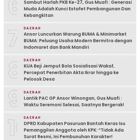
6
Sambut Harlah PKB Ke-27, Gus Muafi : Generasi
Muda Adalah Kunci Estafet Pembangunan Dan
Kebangkitan
7
DAERAH
Ansor Luncurkan Warung BUMA & Minimarket
BUMA: Peluang Usaha Modern Bermitra dengan
Indomaret dan Bank Mandiri
8
DAERAH
KUA Beji Jemput Bola Sosialisasi Wakaf,
Percepat Penerbitan Akta Ikrar hingga ke
Pelosok Desa
9
DAERAH
Lantik PAC GP Ansor Winongan, Gus Muafi :
Waktu Seremoni Selesai, Saatnya Bergerak!
10
DAERAH
DPRD Kabupaten Pasuruan Bantah Keras Isu
Pemanggilan Anggota oleh KPK: “Tidak Ada
Surat Resmi, Ini Pembunuhan Karakter!