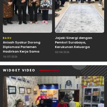
Jajaki Sinergi dengan
BARU
Anisah Syakur Dorong
Pemkot Surabaya,
Diplomasi Parlemen
Kerukunan Keluarga
Hadirkan Kerja Sama
Kalimantan Dorong
02/04/2026
Internasional yang
Kolaborasi Budaya hingga
16/07/2026
Berdampak bagi Kota Depok
Kuliner Nusantara
WIDGET VIDEO