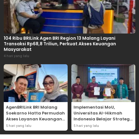
104 Ribu BRILink Agen BRI Region 13 Malang Layani
Transaksi Rp68,8 Triliun, Perkuat Akses Keuangan
Masyarakat
4 hari yang lalu
AgenBRILink BRI Malang
Implementasi MoU,
Soekarno Hatta Permudah
Universitas Al-Hikmah
Akses Layanan Keuangan
Indonesia Belajar Strategi
Masyarakat
Kemandirian Ekonomi di
5 hari yang lalu
5 hari yang lalu
Pondok Pesantren Sunan
Drajat Lamongan