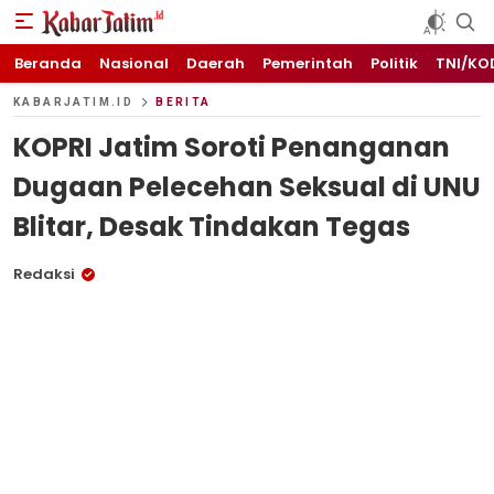
KABARJATIM.id
Kabar Jawa timuran
Beranda
Nasional
Daerah
Pemerintah
Politik
TNI/KO
KABARJATIM.ID
BERITA
KOPRI Jatim Soroti Penanganan
Dugaan Pelecehan Seksual di UNU
Blitar, Desak Tindakan Tegas
Redaksi