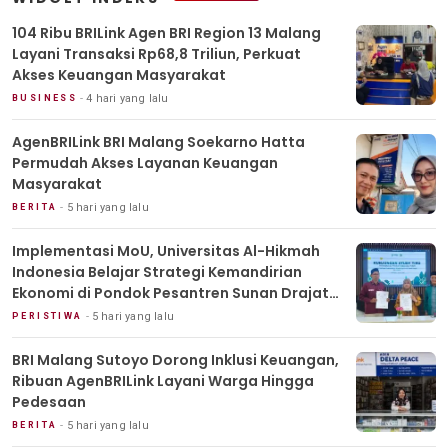
104 Ribu BRILink Agen BRI Region 13 Malang
Layani Transaksi Rp68,8 Triliun, Perkuat
Akses Keuangan Masyarakat
4 hari yang lalu
BUSINESS
AgenBRILink BRI Malang Soekarno Hatta
Permudah Akses Layanan Keuangan
Masyarakat
5 hari yang lalu
BERITA
Implementasi MoU, Universitas Al-Hikmah
Indonesia Belajar Strategi Kemandirian
Ekonomi di Pondok Pesantren Sunan Drajat
Lamongan
5 hari yang lalu
PERISTIWA
BRI Malang Sutoyo Dorong Inklusi Keuangan,
Ribuan AgenBRILink Layani Warga Hingga
Pedesaan
5 hari yang lalu
BERITA