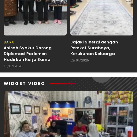
Jajaki Sinergi dengan
BARU
Anisah Syakur Dorong
Pemkot Surabaya,
Diplomasi Parlemen
Kerukunan Keluarga
Hadirkan Kerja Sama
Kalimantan Dorong
02/04/2026
Internasional yang
Kolaborasi Budaya hingga
16/07/2026
Berdampak bagi Kota Depok
Kuliner Nusantara
WIDGET VIDEO