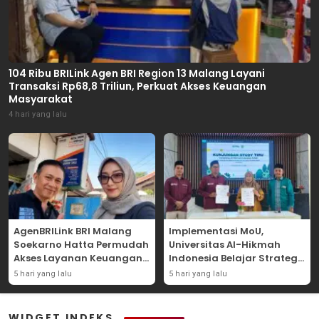
104 Ribu BRILink Agen BRI Region 13 Malang Layani
Transaksi Rp68,8 Triliun, Perkuat Akses Keuangan
Masyarakat
4 hari yang lalu
AgenBRILink BRI Malang
Implementasi MoU,
Soekarno Hatta Permudah
Universitas Al-Hikmah
Akses Layanan Keuangan
Indonesia Belajar Strategi
Masyarakat
Kemandirian Ekonomi di
5 hari yang lalu
5 hari yang lalu
Pondok Pesantren Sunan
Drajat Lamongan
WIDGET INDEKS