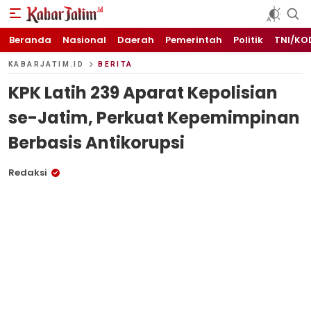
KABARJATIM.id
Kabar Jawa timuran
Beranda
Nasional
Daerah
Pemerintah
Politik
TNI/KO
KABARJATIM.ID
BERITA
KPK Latih 239 Aparat Kepolisian
se-Jatim, Perkuat Kepemimpinan
Berbasis Antikorupsi
Redaksi