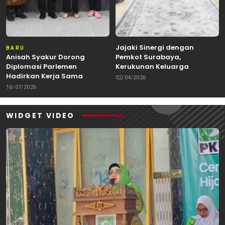
Jajaki Sinergi dengan
BARU
Anisah Syakur Dorong
Pemkot Surabaya,
Diplomasi Parlemen
Kerukunan Keluarga
Hadirkan Kerja Sama
Kalimantan Dorong
02/04/2026
Internasional yang
Kolaborasi Budaya hingga
16/07/2026
Berdampak bagi Kota Depok
Kuliner Nusantara
WIDGET VIDEO