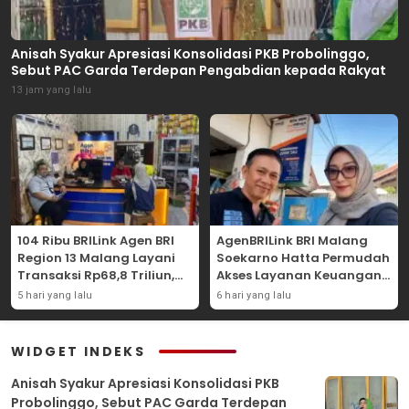
Anisah Syakur Apresiasi Konsolidasi PKB Probolinggo,
Sebut PAC Garda Terdepan Pengabdian kepada Rakyat
13 jam yang lalu
104 Ribu BRILink Agen BRI
AgenBRILink BRI Malang
Region 13 Malang Layani
Soekarno Hatta Permudah
Transaksi Rp68,8 Triliun,
Akses Layanan Keuangan
Perkuat Akses Keuangan
Masyarakat
5 hari yang lalu
6 hari yang lalu
Masyarakat
WIDGET INDEKS
Anisah Syakur Apresiasi Konsolidasi PKB
Probolinggo, Sebut PAC Garda Terdepan