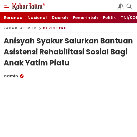
KABARJATIM.id
Kabar Jawa timuran
Beranda
Nasional
Daerah
Pemerintah
Politik
TNI/KO
KABARJATIM.ID
PERISTIWA
Anisyah Syakur Salurkan Bantuan
Asistensi Rehabilitasi Sosial Bagi
Anak Yatim Piatu
admin