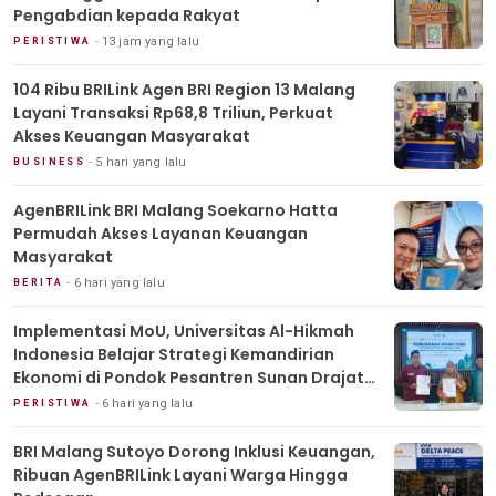
Pengabdian kepada Rakyat
13 jam yang lalu
PERISTIWA
104 Ribu BRILink Agen BRI Region 13 Malang
Layani Transaksi Rp68,8 Triliun, Perkuat
Akses Keuangan Masyarakat
5 hari yang lalu
BUSINESS
AgenBRILink BRI Malang Soekarno Hatta
Permudah Akses Layanan Keuangan
Masyarakat
6 hari yang lalu
BERITA
Implementasi MoU, Universitas Al-Hikmah
Indonesia Belajar Strategi Kemandirian
Ekonomi di Pondok Pesantren Sunan Drajat
Lamongan
6 hari yang lalu
PERISTIWA
BRI Malang Sutoyo Dorong Inklusi Keuangan,
Ribuan AgenBRILink Layani Warga Hingga