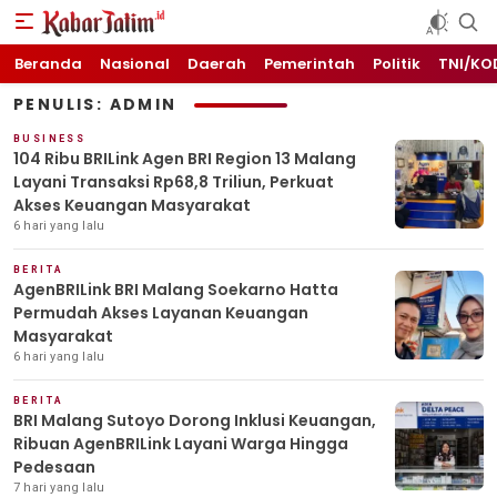
KABARJATIM.id
Kabar Jawa timuran
Beranda
Nasional
Daerah
Pemerintah
Politik
TNI/KO
PENULIS: ADMIN
BUSINESS
104 Ribu BRILink Agen BRI Region 13 Malang
Layani Transaksi Rp68,8 Triliun, Perkuat
Akses Keuangan Masyarakat
6 hari yang lalu
BERITA
AgenBRILink BRI Malang Soekarno Hatta
Permudah Akses Layanan Keuangan
Masyarakat
6 hari yang lalu
BERITA
BRI Malang Sutoyo Dorong Inklusi Keuangan,
Ribuan AgenBRILink Layani Warga Hingga
Pedesaan
7 hari yang lalu