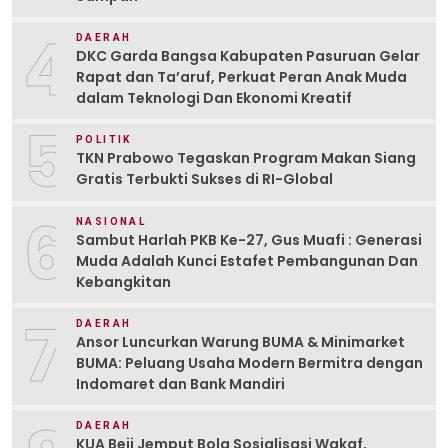
4
DAERAH
DKC Garda Bangsa Kabupaten Pasuruan Gelar
Rapat dan Ta’aruf, Perkuat Peran Anak Muda
dalam Teknologi Dan Ekonomi Kreatif
5
POLITIK
TKN Prabowo Tegaskan Program Makan Siang
Gratis Terbukti Sukses di RI-Global
6
NASIONAL
Sambut Harlah PKB Ke-27, Gus Muafi : Generasi
Muda Adalah Kunci Estafet Pembangunan Dan
Kebangkitan
7
DAERAH
Ansor Luncurkan Warung BUMA & Minimarket
BUMA: Peluang Usaha Modern Bermitra dengan
Indomaret dan Bank Mandiri
DAERAH
KUA Beji Jemput Bola Sosialisasi Wakaf,