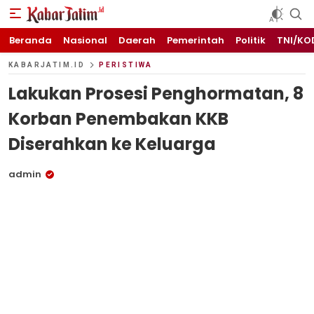
KABARJATIM.id
Kabar Jawa timuran
Beranda
Nasional
Daerah
Pemerintah
Politik
TNI/KO
KABARJATIM.ID
PERISTIWA
Lakukan Prosesi Penghormatan, 8
Korban Penembakan KKB
Diserahkan ke Keluarga
admin