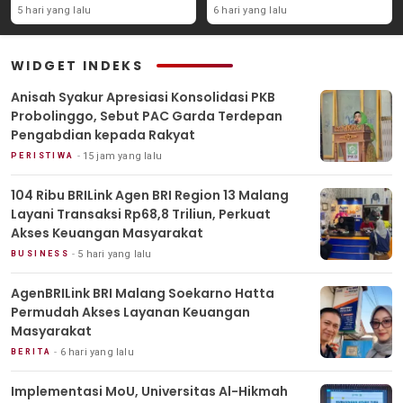
Perkuat Akses Keuangan
Masyarakat
5 hari yang lalu
6 hari yang lalu
Masyarakat
WIDGET INDEKS
Anisah Syakur Apresiasi Konsolidasi PKB
Probolinggo, Sebut PAC Garda Terdepan
Pengabdian kepada Rakyat
15 jam yang lalu
PERISTIWA
104 Ribu BRILink Agen BRI Region 13 Malang
Layani Transaksi Rp68,8 Triliun, Perkuat
Akses Keuangan Masyarakat
5 hari yang lalu
BUSINESS
AgenBRILink BRI Malang Soekarno Hatta
Permudah Akses Layanan Keuangan
Masyarakat
6 hari yang lalu
BERITA
Implementasi MoU, Universitas Al-Hikmah