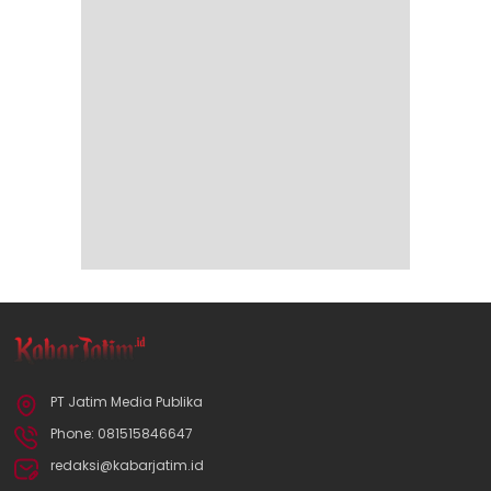
PT Jatim Media Publika
Phone: 081515846647
redaksi@kabarjatim.id