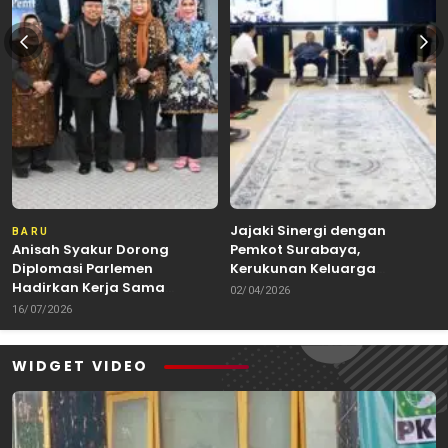
Jajaki Sinergi dengan
BARU
Anisah Syakur Dorong
Pemkot Surabaya,
Diplomasi Parlemen
Kerukunan Keluarga
Hadirkan Kerja Sama
Kalimantan Dorong
02/04/2026
Internasional yang
Kolaborasi Budaya hingga
16/07/2026
Berdampak bagi Kota Depok
Kuliner Nusantara
WIDGET VIDEO