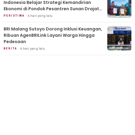
Indonesia Belajar Strategi Kemandirian
Ekonomi di Pondok Pesantren Sunan Drajat
Lamongan
6 hari yang lalu
PERISTIWA
BRI Malang Sutoyo Dorong Inklusi Keuangan,
Ribuan AgenBRILink Layani Warga Hingga
Pedesaan
6 hari yang lalu
BERITA