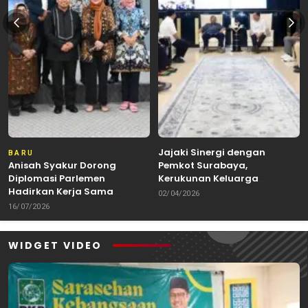
Jajaki Sinergi dengan
BARU
Anisah Syakur Dorong
Pemkot Surabaya,
Diplomasi Parlemen
Kerukunan Keluarga
Hadirkan Kerja Sama
Kalimantan Dorong
02/04/2026
Internasional yang
Kolaborasi Budaya hingga
16/07/2026
Berdampak bagi Kota Depok
Kuliner Nusantara
WIDGET VIDEO