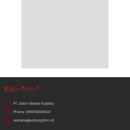
PT Jatim Media Publika
Phone: 081515846647
redaksi@kabarjatim.id