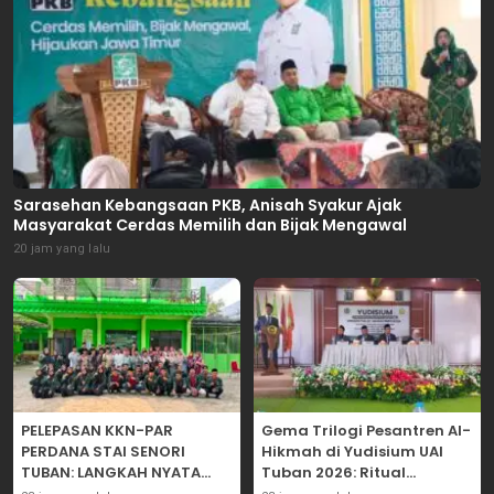
Sarasehan Kebangsaan PKB, Anisah Syakur Ajak
Masyarakat Cerdas Memilih dan Bijak Mengawal
20 jam yang lalu
PELEPASAN KKN-PAR
Gema Trilogi Pesantren Al-
PERDANA STAI SENORI
Hikmah di Yudisium UAI
TUBAN: LANGKAH NYATA
Tuban 2026: Ritual
PENGABDIAN KEPADA
Pelepasan Lulusan yang