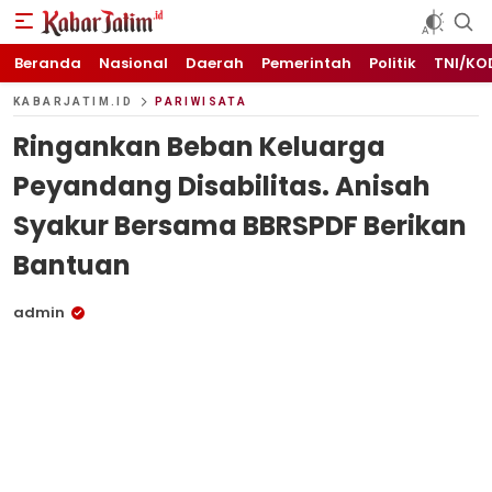
KABARJATIM.id
Kabar Jawa timuran
Beranda
Nasional
Daerah
Pemerintah
Politik
TNI/KO
KABARJATIM.ID
PARIWISATA
Ringankan Beban Keluarga
Peyandang Disabilitas. Anisah
Syakur Bersama BBRSPDF Berikan
Bantuan
admin