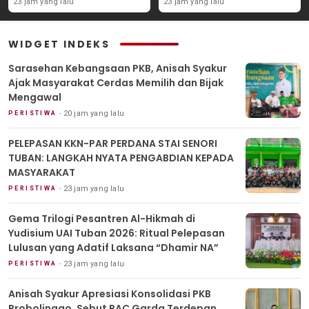
23 jam yang lalu
23 jam yang lalu
MASYARAKAT
Adatif Laksana “Dhamir
NA”
WIDGET INDEKS
Sarasehan Kebangsaan PKB, Anisah Syakur
Ajak Masyarakat Cerdas Memilih dan Bijak
Mengawal
20 jam yang lalu
PERISTIWA
PELEPASAN KKN-PAR PERDANA STAI SENORI
TUBAN: LANGKAH NYATA PENGABDIAN KEPADA
MASYARAKAT
23 jam yang lalu
PERISTIWA
Gema Trilogi Pesantren Al-Hikmah di
Yudisium UAI Tuban 2026: Ritual Pelepasan
Lulusan yang Adatif Laksana “Dhamir NA”
23 jam yang lalu
PERISTIWA
Anisah Syakur Apresiasi Konsolidasi PKB
Probolinggo, Sebut PAC Garda Terdepan