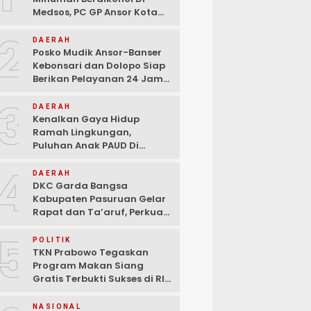
Medsos, PC GP Ansor Kota
Malang Geram Minta Wali
2
Kota Dan Aparat Bertindak
DAERAH
Tegas!
Posko Mudik Ansor-Banser
Kebonsari dan Dolopo Siap
Berikan Pelayanan 24 Jam
Kepada Pemudik
3
DAERAH
Kenalkan Gaya Hidup
Ramah Lingkungan,
Puluhan Anak PAUD Di
Randupitu Belajar Kelola
4
Sampah
DAERAH
DKC Garda Bangsa
Kabupaten Pasuruan Gelar
Rapat dan Ta’aruf, Perkuat
Peran Anak Muda dalam
5
Teknologi Dan Ekonomi
POLITIK
Kreatif
TKN Prabowo Tegaskan
Program Makan Siang
Gratis Terbukti Sukses di RI-
Global
NASIONAL