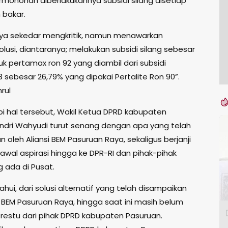
mohonan diberlakukannya subsidi silang disetiap
 bakar.
ya sekedar mengkritik, namun menawarkan
solusi, diantaranya; melakukan subsidi silang sebesar
uk pertamax ron 92 yang diambil dari subsidi
 sebesar 26,79% yang dipakai Pertalite Ron 90”.
rul
 hal tersebut, Wakil Ketua DPRD kabupaten
ndri Wahyudi turut senang dengan apa yang telah
 oleh Aliansi BEM Pasuruan Raya, sekaligus berjanji
wal aspirasi hingga ke DPR-RI dan pihak-pihak
g ada di Pusat.
ahui, dari solusi alternatif yang telah disampaikan
i BEM Pasuruan Raya, hingga saat ini masih belum
estu dari pihak DPRD kabupaten Pasuruan.