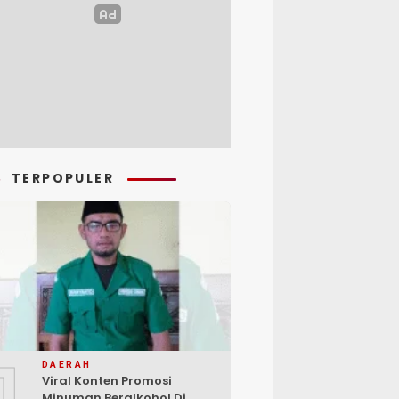
TERPOPULER
1
DAERAH
Viral Konten Promosi
Minuman Beralkohol Di