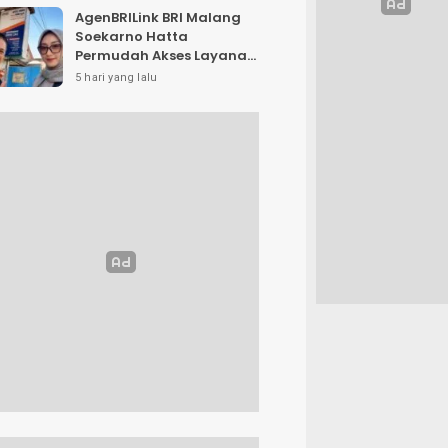
AgenBRILink BRI Malang
Soekarno Hatta
Permudah Akses Layanan
Keuangan Masyarakat
5 hari yang lalu