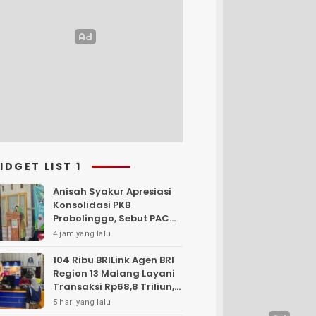
IDGET LIST 1
Anisah Syakur Apresiasi
Konsolidasi PKB
Probolinggo, Sebut PAC
Garda Terdepan
4 jam yang lalu
Pengabdian kepada
Rakyat
104 Ribu BRILink Agen BRI
Region 13 Malang Layani
Transaksi Rp68,8 Triliun,
Perkuat Akses Keuangan
5 hari yang lalu
Masyarakat