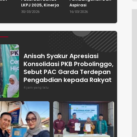
LKPJ 2025, Kinerja
Aspirasi
Keluarga
Pemkab Tuai
Masyarakat, DPRD
30/03/2026
16/03/2026
 Dorong
Apresiasi dan
Kabupaten
Budaya
Catatkan Tren
Pasuruan Ajukan
ner
Positif
1.838 Pokir Untuk
RKPD 2027
Anisah Syakur Apresiasi
Konsolidasi PKB Probolinggo,
Sebut PAC Garda Terdepan
Pengabdian kepada Rakyat
4 jam yang lalu