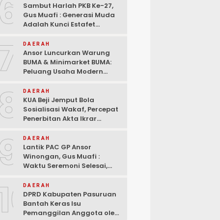
6
Sambut Harlah PKB Ke-27,
Gus Muafi : Generasi Muda
Adalah Kunci Estafet
Pembangunan Dan
7
Kebangkitan
DAERAH
Ansor Luncurkan Warung
BUMA & Minimarket BUMA:
Peluang Usaha Modern
Bermitra dengan Indomaret
8
dan Bank Mandiri
DAERAH
KUA Beji Jemput Bola
Sosialisasi Wakaf, Percepat
Penerbitan Akta Ikrar
hingga ke Pelosok Desa
9
DAERAH
Lantik PAC GP Ansor
Winongan, Gus Muafi :
Waktu Seremoni Selesai,
Saatnya Bergerak!
10
DAERAH
DPRD Kabupaten Pasuruan
Bantah Keras Isu
Pemanggilan Anggota oleh