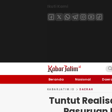
Ikuti Kami
KABARJATIM.id
Kabar Jawa timuran
Beranda
Nasional
Daer
KABARJATIM.ID
DAERAH
Tuntut Realis
Pasuruan 