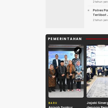
2 tahun yan
Polres P
Terlibat
2 tahun yan
PEMERINTAHAN
Jajaki Siner
BARU
Anisah Syakur
dengan Pem