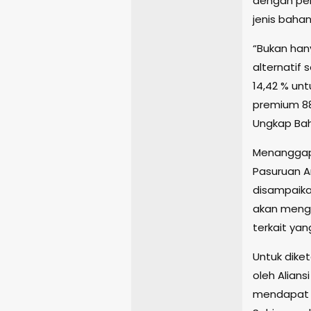
dengan per
jenis bahan
“Bukan han
alternatif 
14,42 % unt
premium 88
Ungkap Bah
Menanggapi
Pasuruan A
disampaikan
akan menga
terkait yan
Untuk diket
oleh Alians
mendapat r