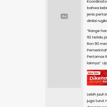
Koordinato
bahwa kebi
jenis perta
dinilai rug
“Range har
92 terlalu 
Ron 90 men
Pemerinta
Pertamax R
lainnya”. U
Lebih jauh 
juga turut 