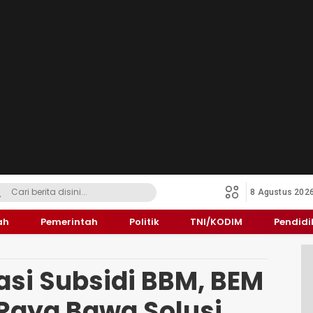
8 Agustus 202
ah
Pemerintah
Politik
TNI/KODIM
Pendid
asi Subsidi BBM, BEM
Raya Bawa Solusi