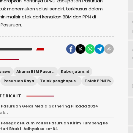
iharapkan, nantinya DPRD kabupaten Pasuruan
k menemukan solusi sendiri, terkhusus dalam
nimalisir efek dari kenaikan BBM dan PPN di
Pasuruan.
siswa
Aliansi BEM Pasuruan Raya
Kabarjatim.id
Pasuruan Raya
Tolak penghapusan subsidi BBM
Tolak PPN11%
TERKAIT
 Pasuruan Gelar Media Gathering Pilkada 2024
g lalu
s Penegak Hukum Polres Pasuruan Kirim Tumpeng ke
i Hari Bhakti Adhyaksa ke-64