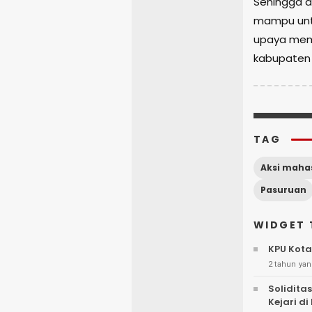
Sehingga d
mampu untu
upaya memi
kabupaten 
TAG
Aksi maha
Pasuruan
WIDGET 
KPU Kota
2 tahun yan
Solidita
Kejari d