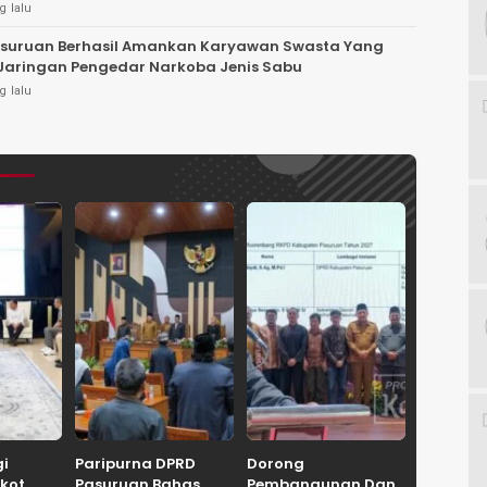
g lalu
asuruan Berhasil Amankan Karyawan Swasta Yang
 Jaringan Pengedar Narkoba Jenis Sabu
g lalu
gi
Paripurna DPRD
Dorong
kot
Pasuruan Bahas
Pembangunan Dan