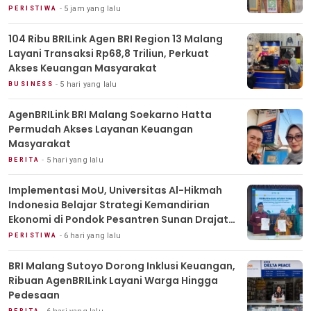
5 jam yang lalu
PERISTIWA
104 Ribu BRILink Agen BRI Region 13 Malang
Layani Transaksi Rp68,8 Triliun, Perkuat
Akses Keuangan Masyarakat
5 hari yang lalu
BUSINESS
AgenBRILink BRI Malang Soekarno Hatta
Permudah Akses Layanan Keuangan
Masyarakat
5 hari yang lalu
BERITA
Implementasi MoU, Universitas Al-Hikmah
Indonesia Belajar Strategi Kemandirian
Ekonomi di Pondok Pesantren Sunan Drajat
Lamongan
6 hari yang lalu
PERISTIWA
BRI Malang Sutoyo Dorong Inklusi Keuangan,
Ribuan AgenBRILink Layani Warga Hingga
Pedesaan