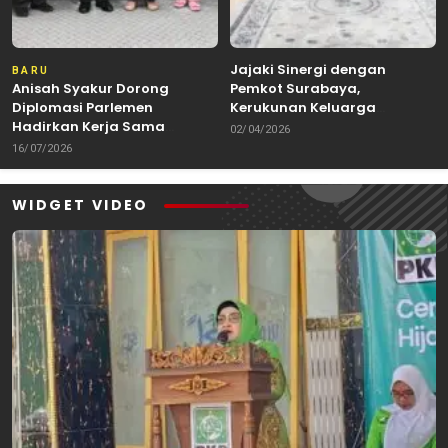
Jajaki Sinergi dengan
BARU
Anisah Syakur Dorong
Pemkot Surabaya,
Diplomasi Parlemen
Kerukunan Keluarga
Hadirkan Kerja Sama
Kalimantan Dorong
02/04/2026
Internasional yang
Kolaborasi Budaya hingga
16/07/2026
Berdampak bagi Kota Depok
Kuliner Nusantara
WIDGET VIDEO