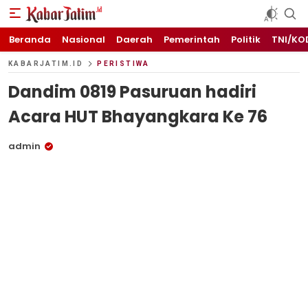
KABARJATIM.id
Kabar Jawa timuran
Beranda
Nasional
Daerah
Pemerintah
Politik
TNI/KO
KABARJATIM.ID
PERISTIWA
Dandim 0819 Pasuruan hadiri
Acara HUT Bhayangkara Ke 76
admin