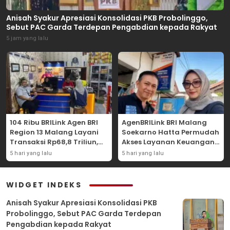
Anisah Syakur Apresiasi Konsolidasi PKB Probolinggo,
Sebut PAC Garda Terdepan Pengabdian kepada Rakyat
5 jam yang lalu
104 Ribu BRILink Agen BRI
AgenBRILink BRI Malang
Region 13 Malang Layani
Soekarno Hatta Permudah
Transaksi Rp68,8 Triliun,
Akses Layanan Keuangan
Perkuat Akses Keuangan
Masyarakat
5 hari yang lalu
5 hari yang lalu
Masyarakat
WIDGET INDEKS
Anisah Syakur Apresiasi Konsolidasi PKB
Probolinggo, Sebut PAC Garda Terdepan
Pengabdian kepada Rakyat