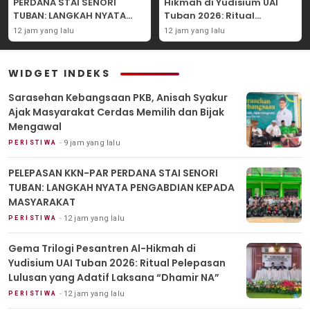
PERDANA STAI SENORI
Hikmah di Yudisium UAI
TUBAN: LANGKAH NYATA
Tuban 2026: Ritual
PENGABDIAN KEPADA
Pelepasan Lulusan yang
12 jam yang lalu
12 jam yang lalu
MASYARAKAT
Adatif Laksana “Dhamir
NA”
WIDGET INDEKS
Sarasehan Kebangsaan PKB, Anisah Syakur
Ajak Masyarakat Cerdas Memilih dan Bijak
Mengawal
9 jam yang lalu
PERISTIWA
PELEPASAN KKN-PAR PERDANA STAI SENORI
TUBAN: LANGKAH NYATA PENGABDIAN KEPADA
MASYARAKAT
12 jam yang lalu
PERISTIWA
Gema Trilogi Pesantren Al-Hikmah di
Yudisium UAI Tuban 2026: Ritual Pelepasan
Lulusan yang Adatif Laksana “Dhamir NA”
12 jam yang lalu
PERISTIWA