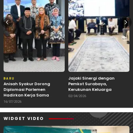
Jajaki Sinergi dengan
BARU
Anisah Syakur Dorong
Pemkot Surabaya,
Diplomasi Parlemen
Kerukunan Keluarga
Hadirkan Kerja Sama
Kalimantan Dorong
02/04/2026
Internasional yang
Kolaborasi Budaya hingga
16/07/2026
Berdampak bagi Kota Depok
Kuliner Nusantara
WIDGET VIDEO