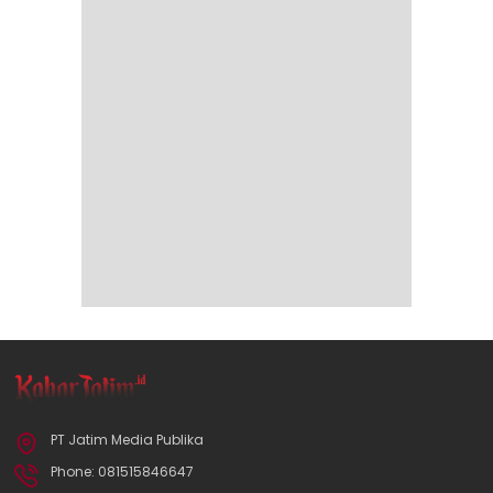
PT Jatim Media Publika
Phone: 081515846647