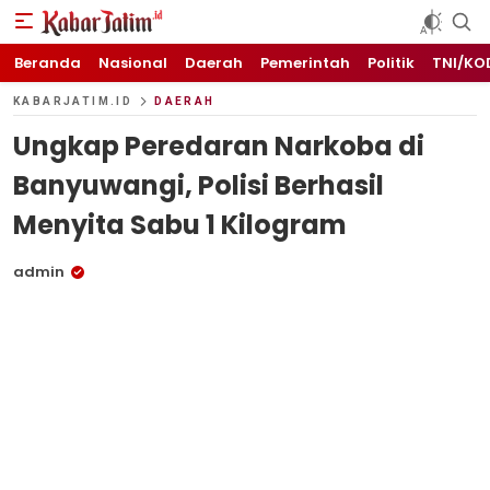
KABARJATIM.id
Kabar Jawa timuran
Beranda
Nasional
Daerah
Pemerintah
Politik
TNI/KO
KABARJATIM.ID
DAERAH
Ungkap Peredaran Narkoba di
Banyuwangi, Polisi Berhasil
Menyita Sabu 1 Kilogram
admin