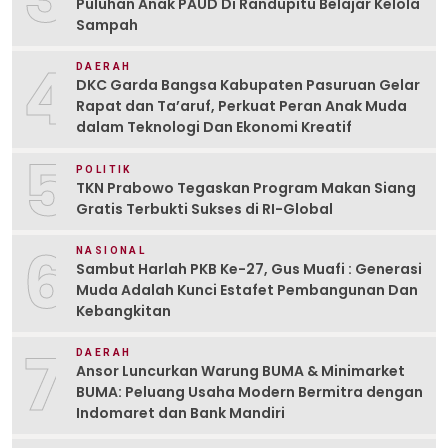
Puluhan Anak PAUD Di Randupitu Belajar Kelola
Sampah
4
DAERAH
DKC Garda Bangsa Kabupaten Pasuruan Gelar
Rapat dan Ta’aruf, Perkuat Peran Anak Muda
dalam Teknologi Dan Ekonomi Kreatif
5
POLITIK
TKN Prabowo Tegaskan Program Makan Siang
Gratis Terbukti Sukses di RI-Global
6
NASIONAL
Sambut Harlah PKB Ke-27, Gus Muafi : Generasi
Muda Adalah Kunci Estafet Pembangunan Dan
Kebangkitan
7
DAERAH
Ansor Luncurkan Warung BUMA & Minimarket
BUMA: Peluang Usaha Modern Bermitra dengan
Indomaret dan Bank Mandiri