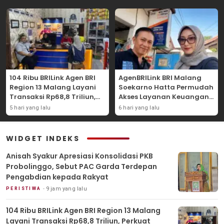
104 Ribu BRILink Agen BRI
AgenBRILink BRI Malang
Region 13 Malang Layani
Soekarno Hatta Permudah
Transaksi Rp68,8 Triliun,
Akses Layanan Keuangan
Perkuat Akses Keuangan
Masyarakat
5 hari yang lalu
6 hari yang lalu
Masyarakat
WIDGET INDEKS
Anisah Syakur Apresiasi Konsolidasi PKB
Probolinggo, Sebut PAC Garda Terdepan
Pengabdian kepada Rakyat
9 jam yang lalu
PERISTIWA
104 Ribu BRILink Agen BRI Region 13 Malang
Layani Transaksi Rp68,8 Triliun, Perkuat