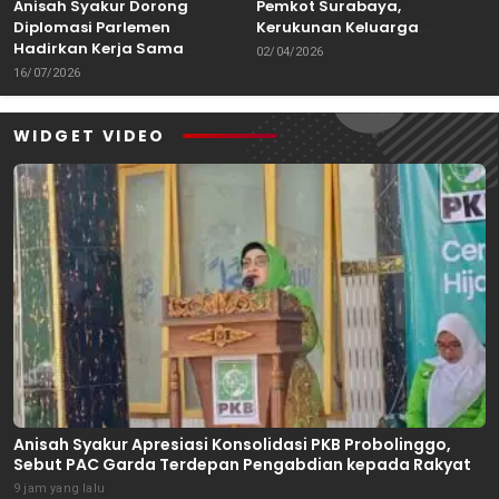
Anisah Syakur Dorong
Pemkot Surabaya,
Diplomasi Parlemen
Kerukunan Keluarga
Hadirkan Kerja Sama
Kalimantan Dorong
02/04/2026
Internasional yang
Kolaborasi Budaya hingga
16/07/2026
Berdampak bagi Kota Depok
Kuliner Nusantara
WIDGET VIDEO
Anisah Syakur Apresiasi Konsolidasi PKB Probolinggo,
Sebut PAC Garda Terdepan Pengabdian kepada Rakyat
9 jam yang lalu