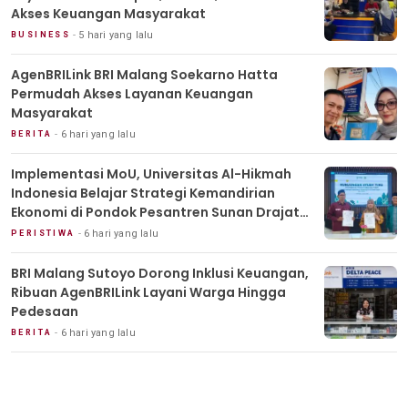
Akses Keuangan Masyarakat
5 hari yang lalu
BUSINESS
AgenBRILink BRI Malang Soekarno Hatta
Permudah Akses Layanan Keuangan
Masyarakat
6 hari yang lalu
BERITA
Implementasi MoU, Universitas Al-Hikmah
Indonesia Belajar Strategi Kemandirian
Ekonomi di Pondok Pesantren Sunan Drajat
Lamongan
6 hari yang lalu
PERISTIWA
BRI Malang Sutoyo Dorong Inklusi Keuangan,
Ribuan AgenBRILink Layani Warga Hingga
Pedesaan
6 hari yang lalu
BERITA