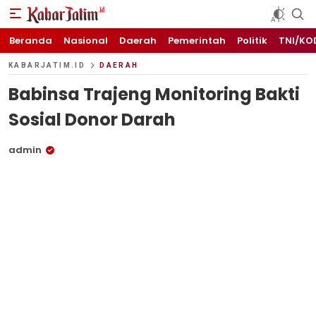
KABARJATIM.id
Kabar Jawa timuran
Beranda
Nasional
Daerah
Pemerintah
Politik
TNI/KO
KABARJATIM.ID
DAERAH
Babinsa Trajeng Monitoring Bakti
Sosial Donor Darah
admin