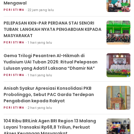
Mengawal
22 jam yang lalu
PERISTIWA
PELEPASAN KKN-PAR PERDANA STAI SENORI
TUBAN: LANGKAH NYATA PENGABDIAN KEPADA
MASYARAKAT
1 hari yang lalu
PERISTIWA
Gema Trilogi Pesantren Al-Hikmah di
Yudisium UAI Tuban 2026: Ritual Pelepasan
Lulusan yang Adatif Laksana “Dhamir NA”
1 hari yang lalu
PERISTIWA
Anisah Syakur Apresiasi Konsolidasi PKB
Probolinggo, Sebut PAC Garda Terdepan
Pengabdian kepada Rakyat
2 hari yang lalu
PERISTIWA
104 Ribu BRILink Agen BRI Region 13 Malang
Layani Transaksi Rp68,8 Triliun, Perkuat
Akses Keuangan Masyarakat