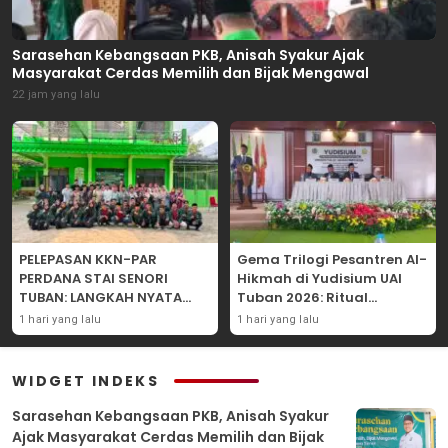
Sarasehan Kebangsaan PKB, Anisah Syakur Ajak
Masyarakat Cerdas Memilih dan Bijak Mengawal
22 jam yang lalu
PELEPASAN KKN-PAR
Gema Trilogi Pesantren Al-
PERDANA STAI SENORI
Hikmah di Yudisium UAI
TUBAN: LANGKAH NYATA
Tuban 2026: Ritual
PENGABDIAN KEPADA
Pelepasan Lulusan yang
1 hari yang lalu
1 hari yang lalu
MASYARAKAT
Adatif Laksana “Dhamir
NA”
WIDGET INDEKS
Sarasehan Kebangsaan PKB, Anisah Syakur
Ajak Masyarakat Cerdas Memilih dan Bijak