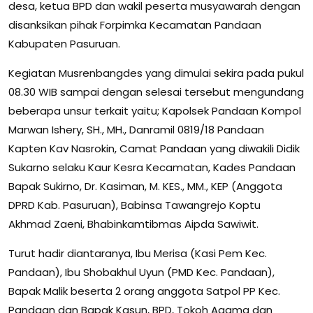
desa, ketua BPD dan wakil peserta musyawarah dengan
disanksikan pihak Forpimka Kecamatan Pandaan
Kabupaten Pasuruan.
Kegiatan Musrenbangdes yang dimulai sekira pada pukul
08.30 WIB sampai dengan selesai tersebut mengundang
beberapa unsur terkait yaitu; Kapolsek Pandaan Kompol
Marwan Ishery, SH., MH., Danramil 0819/18 Pandaan
Kapten Kav Nasrokin, Camat Pandaan yang diwakili Didik
Sukarno selaku Kaur Kesra Kecamatan, Kades Pandaan
Bapak Sukirno, Dr. Kasiman, M. KES., MM., KEP (Anggota
DPRD Kab. Pasuruan), Babinsa Tawangrejo Koptu
Akhmad Zaeni, Bhabinkamtibmas Aipda Sawiwit.
Turut hadir diantaranya, Ibu Merisa (Kasi Pem Kec.
Pandaan), Ibu Shobakhul Uyun (PMD Kec. Pandaan),
Bapak Malik beserta 2 orang anggota Satpol PP Kec.
Pandaan dan Bapak Kasun, BPD, Tokoh Agama dan