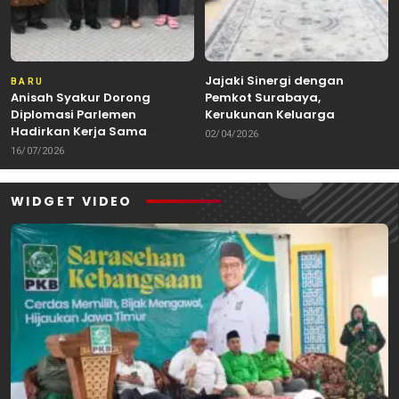
Jajaki Sinergi dengan
BARU
Anisah Syakur Dorong
Pemkot Surabaya,
Diplomasi Parlemen
Kerukunan Keluarga
Hadirkan Kerja Sama
Kalimantan Dorong
02/04/2026
Internasional yang
Kolaborasi Budaya hingga
16/07/2026
Berdampak bagi Kota Depok
Kuliner Nusantara
WIDGET VIDEO