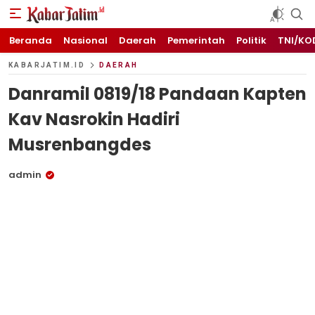
KABARJATIM.id
Kabar Jawa timuran
Beranda
Nasional
Daerah
Pemerintah
Politik
TNI/KO
KABARJATIM.ID
DAERAH
Danramil 0819/18 Pandaan Kapten
Kav Nasrokin Hadiri
Musrenbangdes
admin