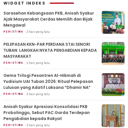
WIDGET INDEKS
Sarasehan Kebangsaan PKB, Anisah Syakur
Ajak Masyarakat Cerdas Memilih dan Bijak
Mengawal
2 hari yang lalu
PERISTIWA
PELEPASAN KKN-PAR PERDANA STAI SENORI
TUBAN: LANGKAH NYATA PENGABDIAN KEPADA
MASYARAKAT
2 hari yang lalu
PERISTIWA
Gema Trilogi Pesantren Al-Hikmah di
Yudisium UAI Tuban 2026: Ritual Pelepasan
Lulusan yang Adatif Laksana “Dhamir NA”
2 hari yang lalu
PERISTIWA
Anisah Syakur Apresiasi Konsolidasi PKB
Probolinggo, Sebut PAC Garda Terdepan
Pengabdian kepada Rakyat
2 hari yang lalu
PERISTIWA