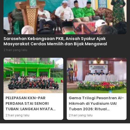
Sarasehan Kebangsaan PKB, Anisah Syakur Ajak
Masyarakat Cerdas Memilih dan Bijak Mengawal
2 hari yang lalu
PELEPASAN KKN-PAR
Gema Trilogi Pesantren Al-
PERDANA STAI SENORI
Hikmah di Yudisium UAI
TUBAN: LANGKAH NYATA
Tuban 2026: Ritual
PENGABDIAN KEPADA
Pelepasan Lulusan yang
2 hari yang lalu
2 hari yang lalu
MASYARAKAT
Adatif Laksana “Dhamir
NA”