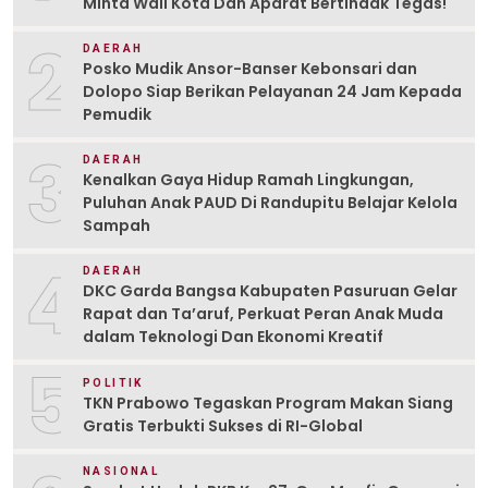
Minta Wali Kota Dan Aparat Bertindak Tegas!
2
DAERAH
Posko Mudik Ansor-Banser Kebonsari dan
Dolopo Siap Berikan Pelayanan 24 Jam Kepada
Pemudik
3
DAERAH
Kenalkan Gaya Hidup Ramah Lingkungan,
Puluhan Anak PAUD Di Randupitu Belajar Kelola
Sampah
4
DAERAH
DKC Garda Bangsa Kabupaten Pasuruan Gelar
Rapat dan Ta’aruf, Perkuat Peran Anak Muda
dalam Teknologi Dan Ekonomi Kreatif
5
POLITIK
TKN Prabowo Tegaskan Program Makan Siang
Gratis Terbukti Sukses di RI-Global
NASIONAL