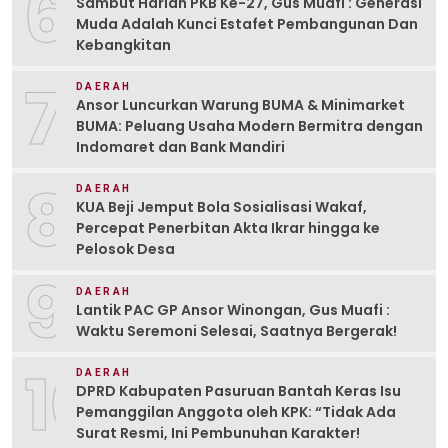
6
Sambut Harlah PKB Ke-27, Gus Muafi : Generasi
Muda Adalah Kunci Estafet Pembangunan Dan
Kebangkitan
7
DAERAH
Ansor Luncurkan Warung BUMA & Minimarket
BUMA: Peluang Usaha Modern Bermitra dengan
Indomaret dan Bank Mandiri
8
DAERAH
KUA Beji Jemput Bola Sosialisasi Wakaf,
Percepat Penerbitan Akta Ikrar hingga ke
Pelosok Desa
9
DAERAH
Lantik PAC GP Ansor Winongan, Gus Muafi :
Waktu Seremoni Selesai, Saatnya Bergerak!
10
DAERAH
DPRD Kabupaten Pasuruan Bantah Keras Isu
Pemanggilan Anggota oleh KPK: “Tidak Ada
Surat Resmi, Ini Pembunuhan Karakter!