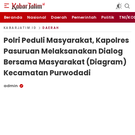
KABARJATIM.id
Kabar Jawa timuran
Beranda
Nasional
Daerah
Pemerintah
Politik
TNI/KO
KABARJATIM.ID
DAERAH
Polri Peduli Masyarakat, Kapolres
Pasuruan Melaksanakan Dialog
Bersama Masyarakat (Diagram)
Kecamatan Purwodadi
admin