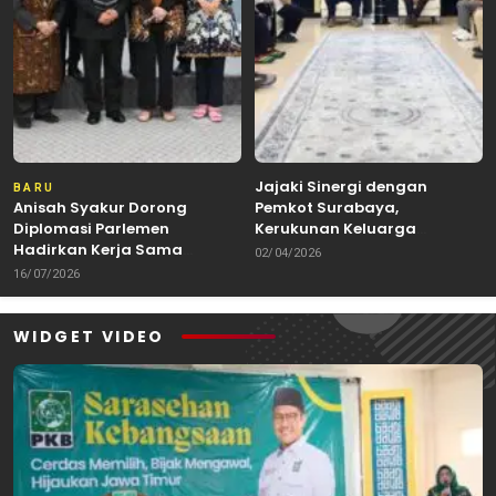
Jajaki Sinergi dengan
BARU
Anisah Syakur Dorong
Pemkot Surabaya,
Diplomasi Parlemen
Kerukunan Keluarga
Hadirkan Kerja Sama
Kalimantan Dorong
02/04/2026
Internasional yang
Kolaborasi Budaya hingga
16/07/2026
Berdampak bagi Kota Depok
Kuliner Nusantara
WIDGET VIDEO