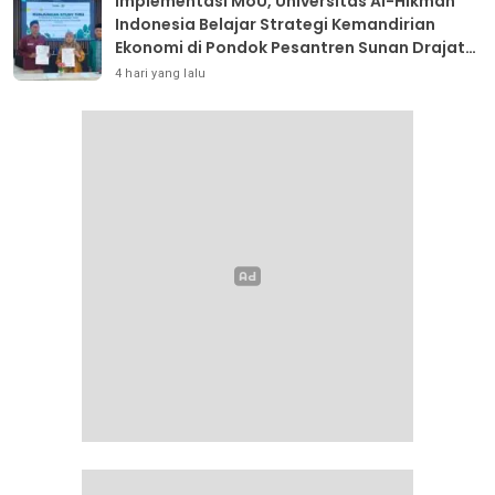
Implementasi MoU, Universitas Al-Hikmah
Indonesia Belajar Strategi Kemandirian
Ekonomi di Pondok Pesantren Sunan Drajat
Lamongan
4 hari yang lalu