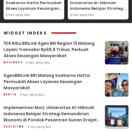
Soekarno Hatta Permudah
Universitas Al-Hikmah
Akses Layanan Keuangan
Indonesia Belajar Strategi
Masyarakat
Kemandirian Ekonomi di
4 hari yang lalu
4 hari yang lalu
Pondok Pesantren Sunan
Drajat Lamongan
WIDGET INDEKS
104 Ribu BRILink Agen BRI Region 13 Malang
Layani Transaksi Rp68,8 Triliun, Perkuat
Akses Keuangan Masyarakat
3 hari yang lalu
BUSINESS
AgenBRILink BRI Malang Soekarno Hatta
Permudah Akses Layanan Keuangan
Masyarakat
4 hari yang lalu
BERITA
Implementasi MoU, Universitas Al-Hikmah
Indonesia Belajar Strategi Kemandirian
Ekonomi di Pondok Pesantren Sunan Drajat
Lamongan
4 hari yang lalu
PERISTIWA