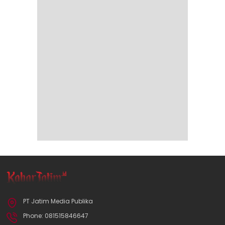
PT Jatim Media Publika
Phone: 081515846647