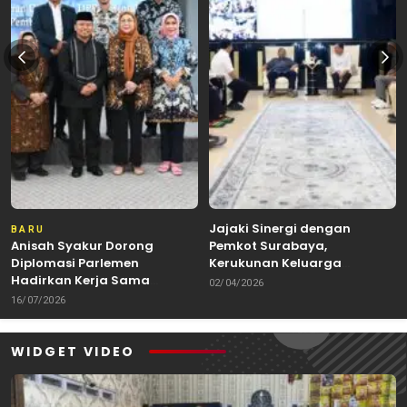
Jajaki Sinergi dengan
BARU
Anisah Syakur Dorong
Pemkot Surabaya,
Diplomasi Parlemen
Kerukunan Keluarga
Hadirkan Kerja Sama
Kalimantan Dorong
02/04/2026
Internasional yang
Kolaborasi Budaya hingga
16/07/2026
Berdampak bagi Kota Depok
Kuliner Nusantara
WIDGET VIDEO