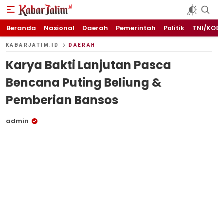
KABARJATIM.id
Kabar Jawa timuran
Beranda
Nasional
Daerah
Pemerintah
Politik
TNI/KO
KABARJATIM.ID
DAERAH
Karya Bakti Lanjutan Pasca
Bencana Puting Beliung &
Pemberian Bansos
admin