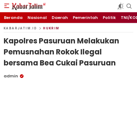
KABARJATIM.id
Kabar Jawa timuran
Beranda
Nasional
Daerah
Pemerintah
Politik
TNI/KO
KABARJATIM.ID
HUKRIM
Kapolres Pasuruan Melakukan
Pemusnahan Rokok Ilegal
bersama Bea Cukai Pasuruan
admin