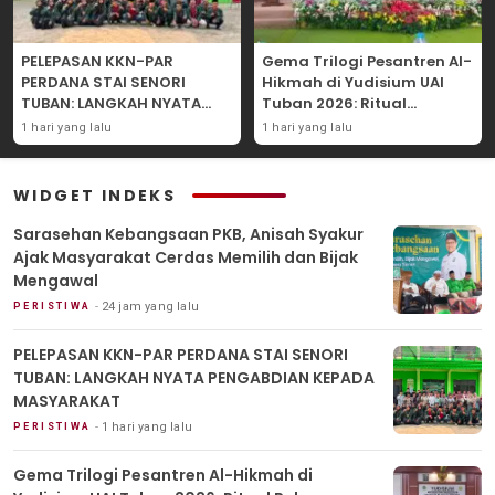
PELEPASAN KKN-PAR
Gema Trilogi Pesantren Al-
PERDANA STAI SENORI
Hikmah di Yudisium UAI
TUBAN: LANGKAH NYATA
Tuban 2026: Ritual
PENGABDIAN KEPADA
Pelepasan Lulusan yang
1 hari yang lalu
1 hari yang lalu
MASYARAKAT
Adatif Laksana “Dhamir
NA”
WIDGET INDEKS
Sarasehan Kebangsaan PKB, Anisah Syakur
Ajak Masyarakat Cerdas Memilih dan Bijak
Mengawal
24 jam yang lalu
PERISTIWA
PELEPASAN KKN-PAR PERDANA STAI SENORI
TUBAN: LANGKAH NYATA PENGABDIAN KEPADA
MASYARAKAT
1 hari yang lalu
PERISTIWA
Gema Trilogi Pesantren Al-Hikmah di