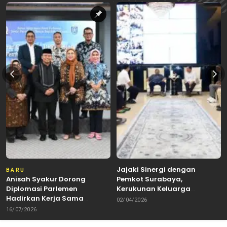
Jajaki Sinergi dengan
BARU
Anisah Syakur Dorong
Pemkot Surabaya,
Diplomasi Parlemen
Kerukunan Keluarga
Hadirkan Kerja Sama
Kalimantan Dorong
02/04/2026
Internasional yang
Kolaborasi Budaya hingga
16/07/2026
Berdampak bagi Kota Depok
Kuliner Nusantara