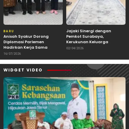
Jajaki Sinergi dengan
BARU
Anisah Syakur Dorong
Pemkot Surabaya,
Diplomasi Parlemen
Kerukunan Keluarga
Hadirkan Kerja Sama
Kalimantan Dorong
02/04/2026
Internasional yang
Kolaborasi Budaya hingga
16/07/2026
Berdampak bagi Kota Depok
Kuliner Nusantara
WIDGET VIDEO