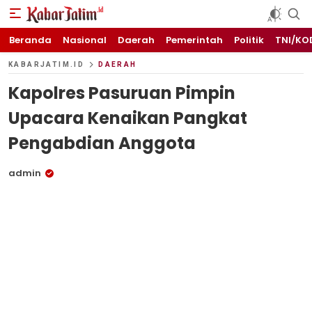
KABARJATIM.id
Kabar Jawa timuran
Beranda
Nasional
Daerah
Pemerintah
Politik
TNI/KO
KABARJATIM.ID
DAERAH
Kapolres Pasuruan Pimpin
Upacara Kenaikan Pangkat
Pengabdian Anggota
admin