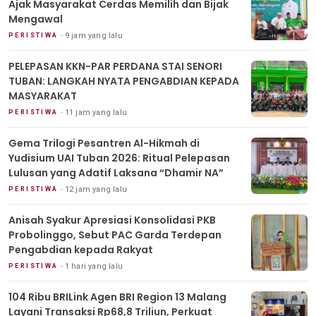
Ajak Masyarakat Cerdas Memilih dan Bijak
Mengawal
9 jam yang lalu
PERISTIWA
PELEPASAN KKN-PAR PERDANA STAI SENORI
TUBAN: LANGKAH NYATA PENGABDIAN KEPADA
MASYARAKAT
11 jam yang lalu
PERISTIWA
Gema Trilogi Pesantren Al-Hikmah di
Yudisium UAI Tuban 2026: Ritual Pelepasan
Lulusan yang Adatif Laksana “Dhamir NA”
12 jam yang lalu
PERISTIWA
Anisah Syakur Apresiasi Konsolidasi PKB
Probolinggo, Sebut PAC Garda Terdepan
Pengabdian kepada Rakyat
1 hari yang lalu
PERISTIWA
104 Ribu BRILink Agen BRI Region 13 Malang
Layani Transaksi Rp68,8 Triliun, Perkuat