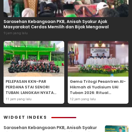
Sarasehan Kebangsaan PKB, Anisah Syakur Ajak
Masyarakat Cerdas Memilih dan Bijak Mengawal
9 jam yang lalu
PELEPASAN KKN-PAR
Gema Trilogi Pesantren Al-
PERDANA STAI SENORI
Hikmah di Yudisium UAI
TUBAN: LANGKAH NYATA
Tuban 2026: Ritual
PENGABDIAN KEPADA
Pelepasan Lulusan yang
11 jam yang lalu
12 jam yang lalu
MASYARAKAT
Adatif Laksana “Dhamir
NA”
WIDGET INDEKS
Sarasehan Kebangsaan PKB, Anisah Syakur