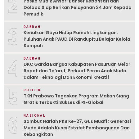
2
Posko Mudik Ansor-Banser Kebonsari dan
Dolopo Siap Berikan Pelayanan 24 Jam Kepada
Pemudik
3
DAERAH
Kenalkan Gaya Hidup Ramah Lingkungan,
Puluhan Anak PAUD Di Randupitu Belajar Kelola
Sampah
4
DAERAH
DKC Garda Bangsa Kabupaten Pasuruan Gelar
Rapat dan Ta’aruf, Perkuat Peran Anak Muda
dalam Teknologi Dan Ekonomi Kreatif
5
POLITIK
TKN Prabowo Tegaskan Program Makan Siang
Gratis Terbukti Sukses di RI-Global
6
NASIONAL
Sambut Harlah PKB Ke-27, Gus Muafi : Generasi
Muda Adalah Kunci Estafet Pembangunan Dan
Kebangkitan