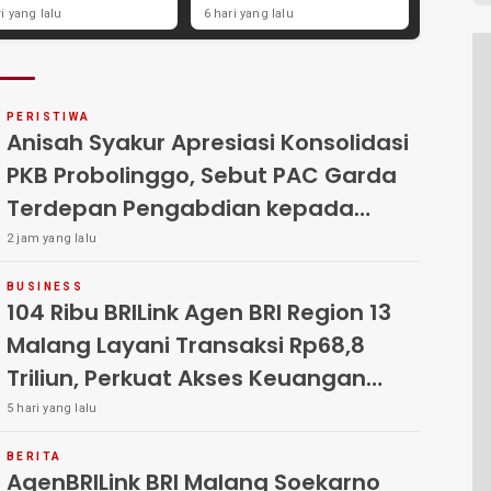
yanan Keuangan
Strategi Kemandirian
ri yang lalu
6 hari yang lalu
syarakat
Ekonomi di Pondok
Pesantren Sunan Drajat
Lamongan
PERISTIWA
Anisah Syakur Apresiasi Konsolidasi
PKB Probolinggo, Sebut PAC Garda
Terdepan Pengabdian kepada
Rakyat
2 jam yang lalu
BUSINESS
104 Ribu BRILink Agen BRI Region 13
Malang Layani Transaksi Rp68,8
Triliun, Perkuat Akses Keuangan
Masyarakat
5 hari yang lalu
BERITA
AgenBRILink BRI Malang Soekarno