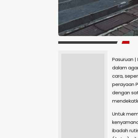
Pasuruan |
dalam agam
cara, seper
perayaan P
dengan sat
mendekatka
Untuk mem
kenyamana
ibadah ruti