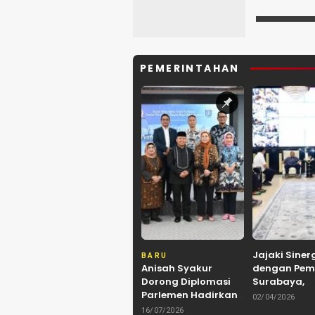
PEMERINTAHAN
Jajaki Siner
BARU
Anisah Syakur
dengan Pem
Dorong Diplomasi
Surabaya,
Parlemen Hadirkan
Kerukunan 
02/04/2026
Kerja Sama
Kalimantan
16/07/2026