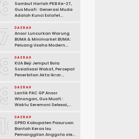
6
Sambut Harlah PKB Ke-27,
Gus Muafi : Generasi Muda
Adalah Kunci Estafet
Pembangunan Dan
7
Kebangkitan
DAERAH
Ansor Luncurkan Warung
BUMA & Minimarket BUMA:
Peluang Usaha Modern
Bermitra dengan Indomaret
8
dan Bank Mandiri
DAERAH
KUA Beji Jemput Bola
Sosialisasi Wakaf, Percepat
Penerbitan Akta Ikrar
hingga ke Pelosok Desa
9
DAERAH
Lantik PAC GP Ansor
Winongan, Gus Muafi :
Waktu Seremoni Selesai,
Saatnya Bergerak!
10
DAERAH
DPRD Kabupaten Pasuruan
Bantah Keras Isu
Pemanggilan Anggota oleh