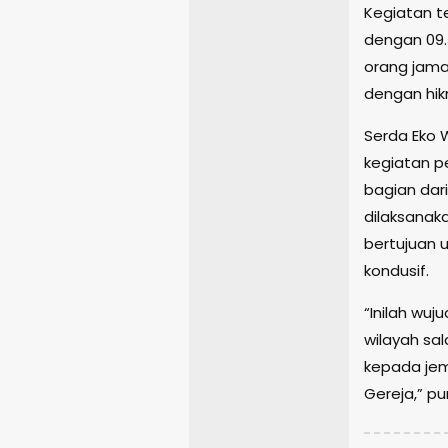
Kegiatan t
dengan 09.
orang jama
dengan hi
Serda Eko 
kegiatan p
bagian dari
dilaksanaka
bertujuan 
kondusif.
“Inilah wuj
wilayah sa
kepada jem
Gereja,” p