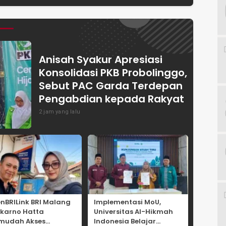
Budaya
Catatkan Tren
Pasuruan Ajukan
ner
Positif
1.838 Pokir Untuk
RKPD 2027
Anisah Syakur Apresiasi
Konsolidasi PKB Probolinggo,
Sebut PAC Garda Terdepan
Pengabdian kepada Rakyat
2 jam yang lalu
nBRILink BRI Malang
Implementasi MoU,
karno Hatta
Universitas Al-Hikmah
mudah Akses
Indonesia Belajar