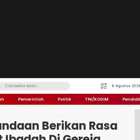
8 Agustus 202
ah
Pemerintah
Politik
TNI/KODIM
Pendid
andaan Berikan Rasa
 Ibadah Di Gereja