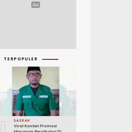
TERPOPULER
1
DAERAH
Viral Konten Promosi
Minuman Beralkohol Di