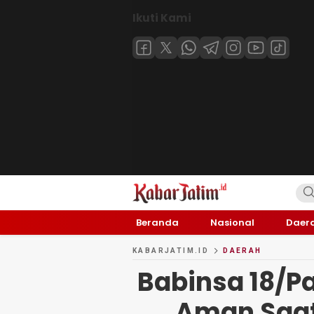
Ikuti Kami
KABARJATIM.id
Kabar Jawa timuran
Beranda
Nasional
Daer
KABARJATIM.ID
DAERAH
Babinsa 18/P
Aman Saat