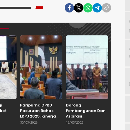
gi
Paripurna DPRD
Dorong
kot
Pasuruan Bahas
Pembangunan Dan
LKPJ 2025, Kinerja
Aspirasi
Keluarga
Pemkab Tuai
Masyarakat, DPRD
30/03/2026
16/03/2026
 Dorong
Apresiasi dan
Kabupaten