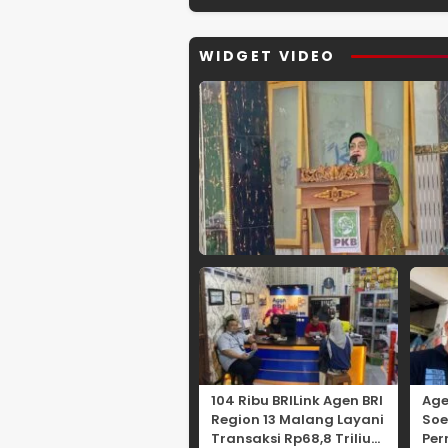
Internasional yang
Kolaborasi 
Berdampak bagi
hingga Kuli
Kota Depok
Nusantara
WIDGET VIDEO
104 Ribu BRILink Agen BRI
Age
Region 13 Malang Layani
Soe
Transaksi Rp68,8 Triliun,
Per