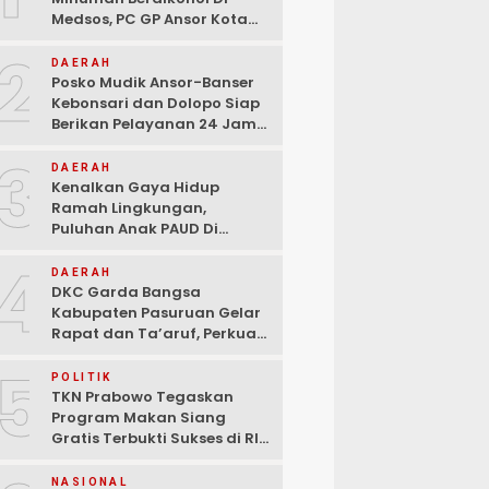
Medsos, PC GP Ansor Kota
Malang Geram Minta Wali
2
Kota Dan Aparat Bertindak
DAERAH
Tegas!
Posko Mudik Ansor-Banser
Kebonsari dan Dolopo Siap
Berikan Pelayanan 24 Jam
Kepada Pemudik
3
DAERAH
Kenalkan Gaya Hidup
Ramah Lingkungan,
Puluhan Anak PAUD Di
Randupitu Belajar Kelola
4
Sampah
DAERAH
DKC Garda Bangsa
Kabupaten Pasuruan Gelar
Rapat dan Ta’aruf, Perkuat
Peran Anak Muda dalam
5
Teknologi Dan Ekonomi
POLITIK
Kreatif
TKN Prabowo Tegaskan
Program Makan Siang
Gratis Terbukti Sukses di RI-
Global
NASIONAL