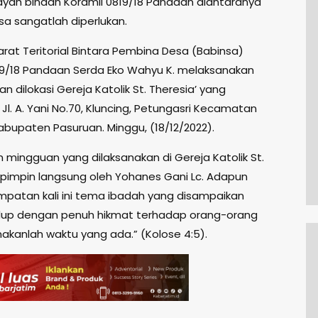
layah binaan Koramil 0819/18 Pandaan diantaranya
sa sangatlah diperlukan.
arat Teritorial Bintara Pembina Desa (Babinsa)
19/18 Pandaan Serda Eko Wahyu K. melaksanakan
dilokasi Gereja Katolik St. Theresia’ yang
i Jl. A. Yani No.70, Kluncing, Petungasri Kecamatan
bupaten Pasuruan. Minggu, (18/12/2022).
n mingguan yang dilaksanakan di Gereja Katolik St.
dipimpin langsung oleh Yohanes Gani Lc. Adapun
patan kali ini tema ibadah yang disampaikan
dup dengan penuh hikmat terhadap orang-orang
nakanlah waktu yang ada.” (Kolose 4:5).