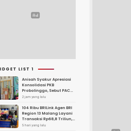
IDGET LIST 1
Anisah Syakur Apresiasi
Konsolidasi PKB
Probolinggo, Sebut PAC
Garda Terdepan
2 jam yang lalu
Pengabdian kepada
Rakyat
104 Ribu BRILink Agen BRI
Region 13 Malang Layani
Transaksi Rp68,8 Triliun,
Perkuat Akses Keuangan
5 hari yang lalu
Masyarakat