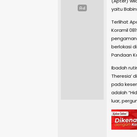
(Apter) wi
yaitu Babin
Terlihat Ap
Koramil 08
pengamanan 
berlokasi d
Pandaan Ka
Ibadah ruti
Theresia’ 
pada kesem
adalah “Hi
luar, pergu