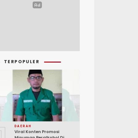
TERPOPULER
1
DAERAH
Viral Konten Promosi
Minuman Beralkohol Di