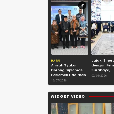
Jajaki Siner
BARU
Anisah Syakur
dengan Pem
Dorong Diplomasi
Surabaya,
Parlemen Hadirkan
Kerukunan 
02/04/2026
Kerja Sama
Kalimantan
16/07/2026
Internasional yang
Kolaborasi 
Berdampak bagi
hingga Kuli
Kota Depok
Nusantara
WIDGET VIDEO