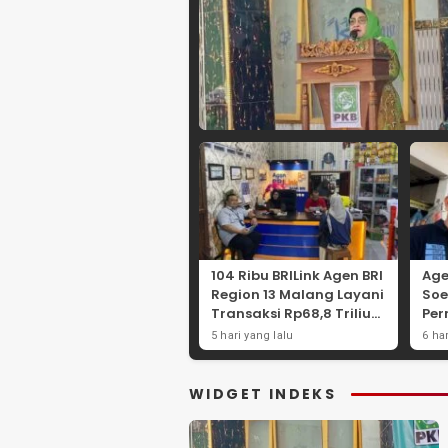
104 Ribu BRILink Agen BRI
Age
Region 13 Malang Layani
Soe
Transaksi Rp68,8 Triliun,
Per
Perkuat Akses Keuangan
La
5 hari yang lalu
6 ha
Masyarakat
Ma
WIDGET INDEKS