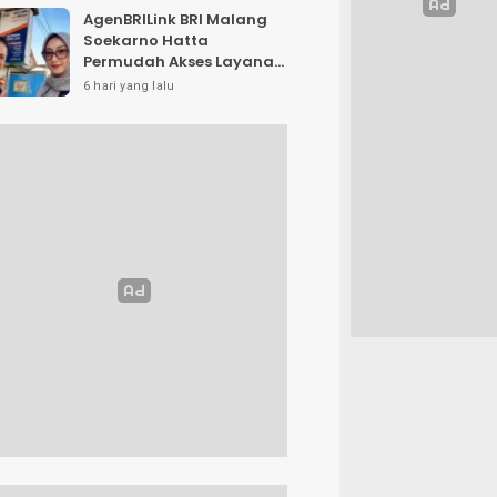
AgenBRILink BRI Malang
Soekarno Hatta
Permudah Akses Layanan
Keuangan Masyarakat
6 hari yang lalu