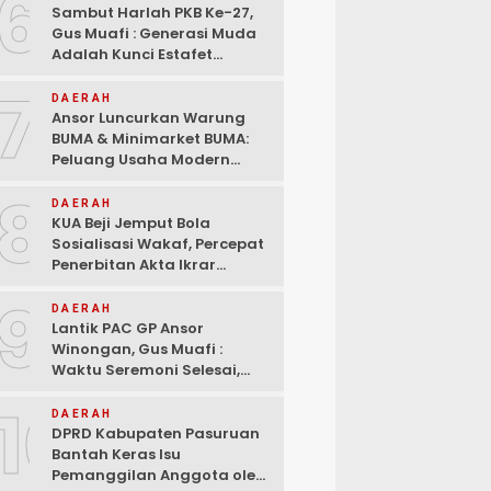
6
Sambut Harlah PKB Ke-27,
Gus Muafi : Generasi Muda
Adalah Kunci Estafet
Pembangunan Dan
7
Kebangkitan
DAERAH
Ansor Luncurkan Warung
BUMA & Minimarket BUMA:
Peluang Usaha Modern
Bermitra dengan Indomaret
8
dan Bank Mandiri
DAERAH
KUA Beji Jemput Bola
Sosialisasi Wakaf, Percepat
Penerbitan Akta Ikrar
hingga ke Pelosok Desa
9
DAERAH
Lantik PAC GP Ansor
Winongan, Gus Muafi :
Waktu Seremoni Selesai,
Saatnya Bergerak!
10
DAERAH
DPRD Kabupaten Pasuruan
Bantah Keras Isu
Pemanggilan Anggota oleh