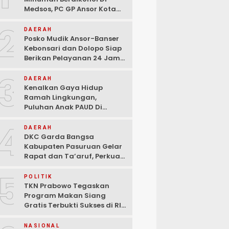
Medsos, PC GP Ansor Kota
Malang Geram Minta Wali
2
Kota Dan Aparat Bertindak
DAERAH
Tegas!
Posko Mudik Ansor-Banser
Kebonsari dan Dolopo Siap
Berikan Pelayanan 24 Jam
Kepada Pemudik
3
DAERAH
Kenalkan Gaya Hidup
Ramah Lingkungan,
Puluhan Anak PAUD Di
Randupitu Belajar Kelola
4
Sampah
DAERAH
DKC Garda Bangsa
Kabupaten Pasuruan Gelar
Rapat dan Ta’aruf, Perkuat
Peran Anak Muda dalam
5
Teknologi Dan Ekonomi
POLITIK
Kreatif
TKN Prabowo Tegaskan
Program Makan Siang
Gratis Terbukti Sukses di RI-
Global
NASIONAL