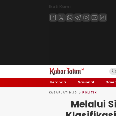
Ikuti Kami
KABARJATIM.id
Kabar Jawa timuran
Beranda
Nasional
Daer
KABARJATIM.ID
POLITIK
Melalui S
Klasifika