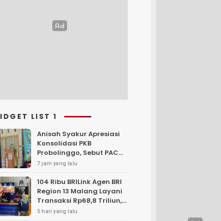
IDGET LIST 1
Anisah Syakur Apresiasi
Konsolidasi PKB
Probolinggo, Sebut PAC
Garda Terdepan
7 jam yang lalu
Pengabdian kepada
Rakyat
104 Ribu BRILink Agen BRI
Region 13 Malang Layani
Transaksi Rp68,8 Triliun,
Perkuat Akses Keuangan
5 hari yang lalu
Masyarakat