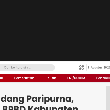
8 Agustus 202
ah
Pemerintah
Politik
TNI/KODIM
Pendid
idang Paripurna,
si BPBD Kabupaten