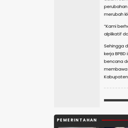
perubahan 
merubah kla
“Kami berha
alplikatif 
Sehingga 
kerja BPBD 
bencana da
membawa m
Kabupaten 
PEMERINTAHAN