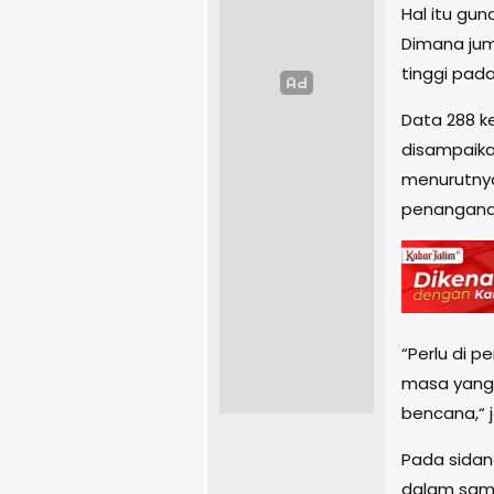
Hal itu gu
Dimana jum
tinggi pada
Data 288 ke
disampaika
menurutnya
penangana
“Perlu di 
masa yang
bencana,“ j
Pada sidang
dalam sam