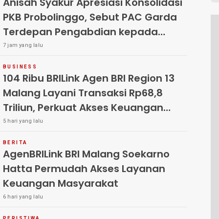
Anisah Syakur Apresiasi Konsolidasi
PKB Probolinggo, Sebut PAC Garda
Terdepan Pengabdian kepada
Rakyat
7 jam yang lalu
BUSINESS
104 Ribu BRILink Agen BRI Region 13
Malang Layani Transaksi Rp68,8
Triliun, Perkuat Akses Keuangan
Masyarakat
5 hari yang lalu
BERITA
AgenBRILink BRI Malang Soekarno
Hatta Permudah Akses Layanan
Keuangan Masyarakat
6 hari yang lalu
PERISTIWA