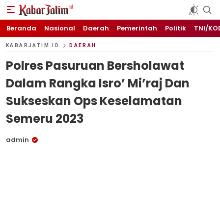
KABARJATIM.id
Kabar Jawa timuran
Beranda
Nasional
Daerah
Pemerintah
Politik
TNI/KO
KABARJATIM.ID
DAERAH
Polres Pasuruan Bersholawat
Dalam Rangka Isro’ Mi’raj Dan
Sukseskan Ops Keselamatan
Semeru 2023
admin