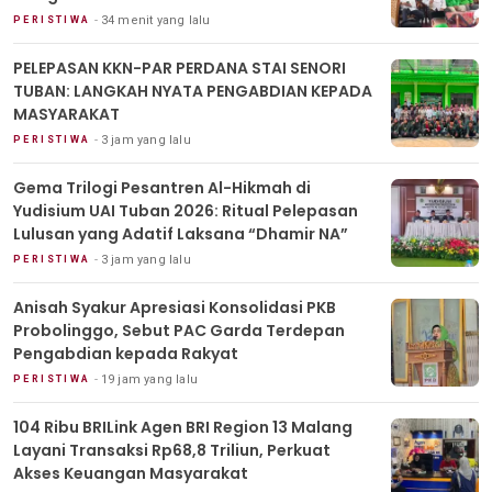
34 menit yang lalu
PERISTIWA
PELEPASAN KKN-PAR PERDANA STAI SENORI
TUBAN: LANGKAH NYATA PENGABDIAN KEPADA
MASYARAKAT
3 jam yang lalu
PERISTIWA
Gema Trilogi Pesantren Al-Hikmah di
Yudisium UAI Tuban 2026: Ritual Pelepasan
Lulusan yang Adatif Laksana “Dhamir NA”
3 jam yang lalu
PERISTIWA
Anisah Syakur Apresiasi Konsolidasi PKB
Probolinggo, Sebut PAC Garda Terdepan
Pengabdian kepada Rakyat
19 jam yang lalu
PERISTIWA
104 Ribu BRILink Agen BRI Region 13 Malang
Layani Transaksi Rp68,8 Triliun, Perkuat
Akses Keuangan Masyarakat