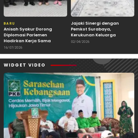
Jajaki Sinergi dengan
BARU
Anisah Syakur Dorong
Pemkot Surabaya,
Diplomasi Parlemen
Kerukunan Keluarga
Hadirkan Kerja Sama
Kalimantan Dorong
02/04/2026
Internasional yang
Kolaborasi Budaya hingga
16/07/2026
Berdampak bagi Kota Depok
Kuliner Nusantara
WIDGET VIDEO