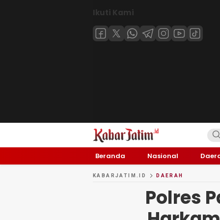
Ikuti Kami
KABARJATIM.id
Kabar Jawa timuran
Beranda
Nasional
Daer
KABARJATIM.ID
DAERAH
Polres P
Harkam