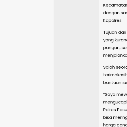
Kecamatan 
dengan sas
Kapolres.
Tujuan dar
yang kura
pangan, se
menjalankan
Salah seo
terimakasi
bantuan se
“Saya mewa
mengucapk
Polres Pas
bisa merin
harga pang