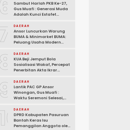
6
Sambut Harlah PKB Ke-27,
Gus Muafi : Generasi Muda
Adalah Kunci Estafet
Pembangunan Dan
7
Kebangkitan
DAERAH
Ansor Luncurkan Warung
BUMA & Minimarket BUMA:
Peluang Usaha Modern
Bermitra dengan Indomaret
8
dan Bank Mandiri
DAERAH
KUA Beji Jemput Bola
Sosialisasi Wakaf, Percepat
Penerbitan Akta Ikrar
hingga ke Pelosok Desa
9
DAERAH
Lantik PAC GP Ansor
Winongan, Gus Muafi :
Waktu Seremoni Selesai,
Saatnya Bergerak!
10
DAERAH
DPRD Kabupaten Pasuruan
Bantah Keras Isu
Pemanggilan Anggota oleh