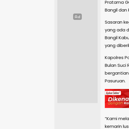
Pratama Gub
Bangil dan 
Sasaran ke
yang ada d
Bangil Kab
yang diberi
Kapolres P
Bulan Suci 
bergantia
Pasuruan.
“Kami mela
kemarin lu