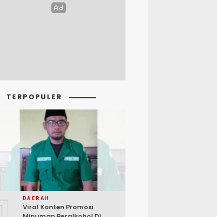
TERPOPULER
1
DAERAH
Viral Konten Promosi
Minuman Beralkohol Di