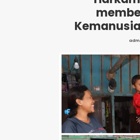
member
Kemanusia
adm