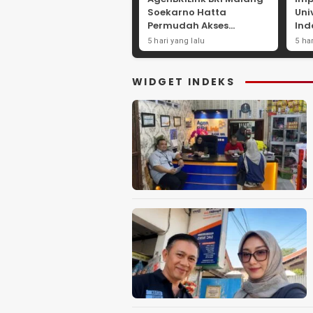
Soekarno Hatta
Uni
Permudah Akses
Ind
Layanan Keuangan
Str
5 hari yang lalu
5 ha
Masyarakat
Eko
Pes
La
WIDGET INDEKS