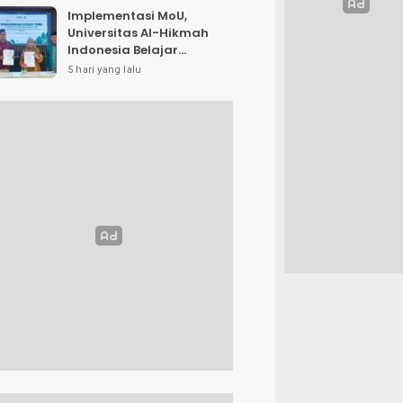
Implementasi MoU,
Universitas Al-Hikmah
Indonesia Belajar
Strategi Kemandirian
5 hari yang lalu
Ekonomi di Pondok
Pesantren Sunan Drajat
Lamongan