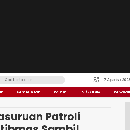
7 Agustus 202
ah
Pemerintah
Politik
TNI/KODIM
Pendid
asuruan Patroli
tibmas Sambil