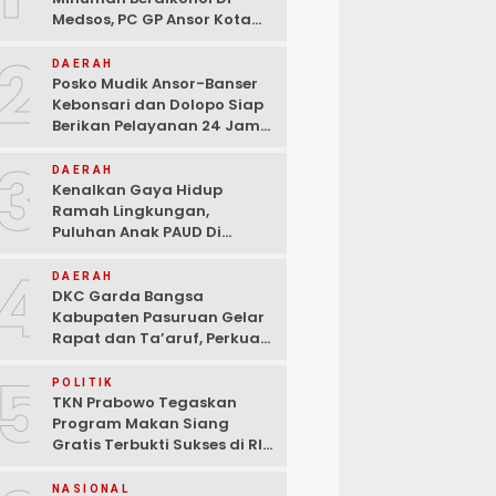
Medsos, PC GP Ansor Kota
Malang Geram Minta Wali
2
Kota Dan Aparat Bertindak
DAERAH
Tegas!
Posko Mudik Ansor-Banser
Kebonsari dan Dolopo Siap
Berikan Pelayanan 24 Jam
Kepada Pemudik
3
DAERAH
Kenalkan Gaya Hidup
Ramah Lingkungan,
Puluhan Anak PAUD Di
Randupitu Belajar Kelola
4
Sampah
DAERAH
DKC Garda Bangsa
Kabupaten Pasuruan Gelar
Rapat dan Ta’aruf, Perkuat
Peran Anak Muda dalam
5
Teknologi Dan Ekonomi
POLITIK
Kreatif
TKN Prabowo Tegaskan
Program Makan Siang
Gratis Terbukti Sukses di RI-
Global
NASIONAL