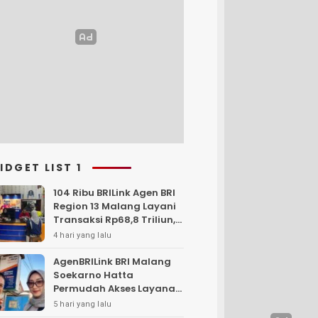
IDGET LIST 1
104 Ribu BRILink Agen BRI
Region 13 Malang Layani
Transaksi Rp68,8 Triliun,
Perkuat Akses Keuangan
4 hari yang lalu
Masyarakat
AgenBRILink BRI Malang
Soekarno Hatta
Permudah Akses Layanan
Keuangan Masyarakat
5 hari yang lalu