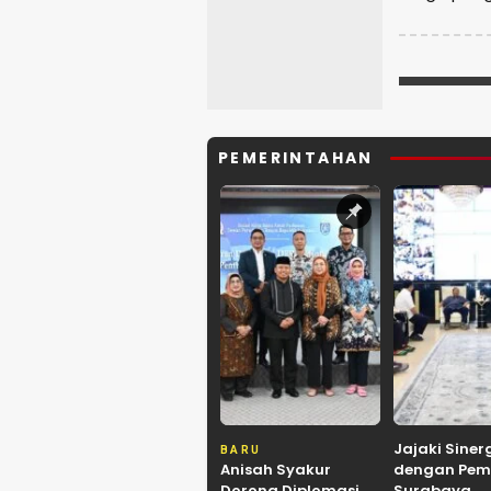
PEMERINTAHAN
Jajaki Siner
BARU
Anisah Syakur
dengan Pem
Dorong Diplomasi
Surabaya,