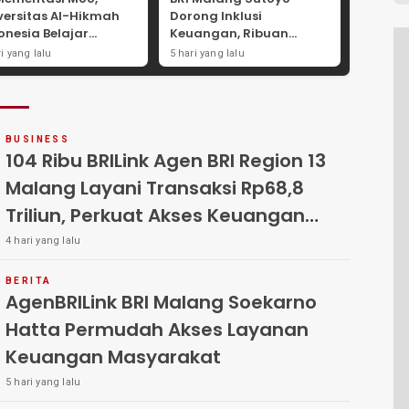
versitas Al-Hikmah
Dorong Inklusi
onesia Belajar
Keuangan, Ribuan
ategi Kemandirian
AgenBRILink Layani
ri yang lalu
5 hari yang lalu
nomi di Pondok
Warga Hingga
antren Sunan Drajat
Pedesaan
mongan
BUSINESS
104 Ribu BRILink Agen BRI Region 13
Malang Layani Transaksi Rp68,8
Triliun, Perkuat Akses Keuangan
Masyarakat
4 hari yang lalu
BERITA
AgenBRILink BRI Malang Soekarno
Hatta Permudah Akses Layanan
Keuangan Masyarakat
5 hari yang lalu