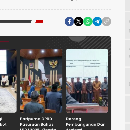
gi
Paripurna DPRD
Dorong
kot
Pasuruan Bahas
Pembangunan Dan
LKPJ 2025, Kinerja
Aspirasi