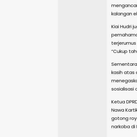
mengancam
kalangan eli
Kiai Hudri
pemahaman
terjerumus
“Cukup tah
Sementara 
kasih atas 
menegaska
sosialisasi
Ketua DPRD
Nawa Karti
gotong roy
narkoba di