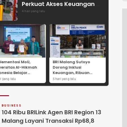
Perkuat Akses Keuangan
Masyarakat
4 hari yang lalu
lementasi MoU,
BRI Malang Sutoyo
versitas Al-Hikmah
Dorong Inklusi
onesia Belajar
Keuangan, Ribuan
ategi Kemandirian
AgenBRILink Layani
ri yang lalu
5 hari yang lalu
nomi di Pondok
Warga Hingga
antren Sunan Drajat
Pedesaan
mongan
BUSINESS
104 Ribu BRILink Agen BRI Region 13
Malang Layani Transaksi Rp68,8