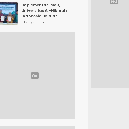
Implementasi MoU,
Universitas Al-Hikmah
Indonesia Belajar
Strategi Kemandirian
5 hari yang lalu
Ekonomi di Pondok
Pesantren Sunan Drajat
Lamongan