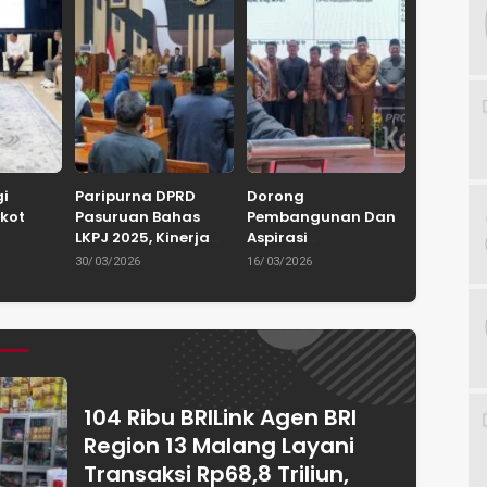
gi
Paripurna DPRD
Dorong
kot
Pasuruan Bahas
Pembangunan Dan
LKPJ 2025, Kinerja
Aspirasi
Keluarga
Pemkab Tuai
Masyarakat, DPRD
30/03/2026
16/03/2026
 Dorong
Apresiasi dan
Kabupaten
Budaya
Catatkan Tren
Pasuruan Ajukan
ner
Positif
1.838 Pokir Untuk
RKPD 2027
104 Ribu BRILink Agen BRI
Region 13 Malang Layani
Transaksi Rp68,8 Triliun,