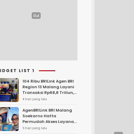
IDGET LIST 1
104 Ribu BRILink Agen BRI
Region 13 Malang Layani
Transaksi Rp68,8 Triliun,
Perkuat Akses Keuangan
4 hari yang lalu
Masyarakat
AgenBRILink BRI Malang
Soekarno Hatta
Permudah Akses Layanan
Keuangan Masyarakat
5 hari yang lalu