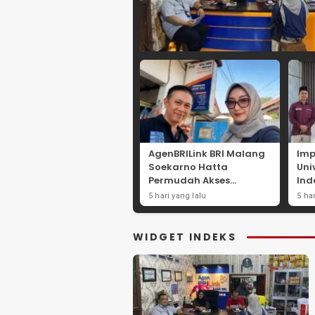
AgenBRILink BRI Malang
Imp
Soekarno Hatta
Uni
Permudah Akses
Ind
Layanan Keuangan
Str
5 hari yang lalu
5 ha
Masyarakat
Eko
Pes
La
WIDGET INDEKS