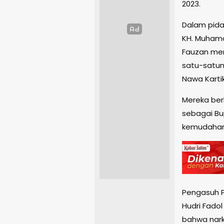
2023.
Dalam pida
KH. Muhama
Fauzan me
satu-satun
Nawa Karti
Mereka ber
sebagai Bu
kemudahan 
Pengasuh P
Hudri Fado
bahwa nark