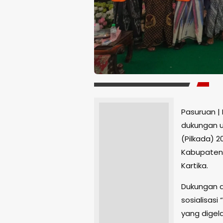
Pasuruan |
dukungan u
(Pilkada) 
Kabupaten
Kartika.
Dukungan d
sosialisasi
yang digela