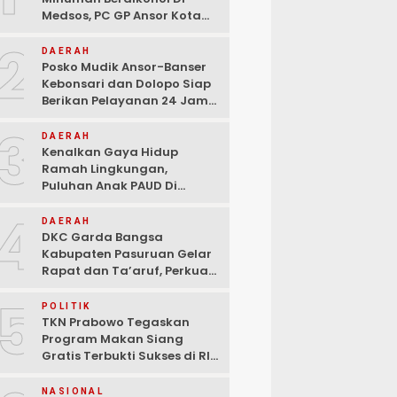
Medsos, PC GP Ansor Kota
Malang Geram Minta Wali
2
Kota Dan Aparat Bertindak
DAERAH
Tegas!
Posko Mudik Ansor-Banser
Kebonsari dan Dolopo Siap
Berikan Pelayanan 24 Jam
Kepada Pemudik
3
DAERAH
Kenalkan Gaya Hidup
Ramah Lingkungan,
Puluhan Anak PAUD Di
Randupitu Belajar Kelola
4
Sampah
DAERAH
DKC Garda Bangsa
Kabupaten Pasuruan Gelar
Rapat dan Ta’aruf, Perkuat
Peran Anak Muda dalam
5
Teknologi Dan Ekonomi
POLITIK
Kreatif
TKN Prabowo Tegaskan
Program Makan Siang
Gratis Terbukti Sukses di RI-
Global
NASIONAL