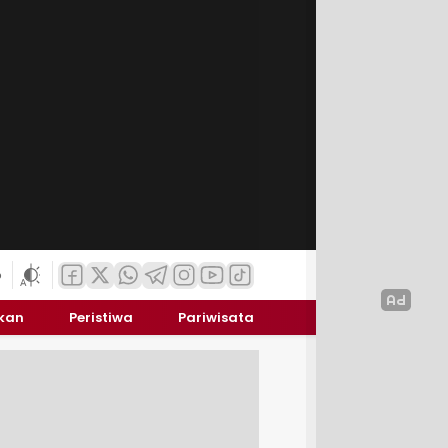
6
ikan
Peristiwa
Pariwisata