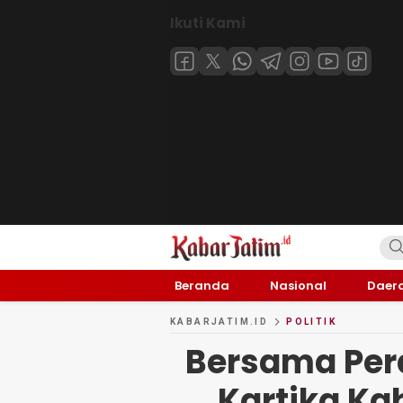
Ikuti Kami
KABARJATIM.id
Kabar Jawa timuran
Beranda
Nasional
Daer
KABARJATIM.ID
POLITIK
Bersama Per
Kartika K