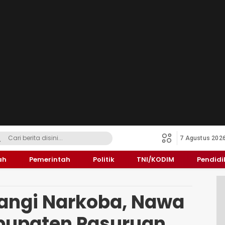
7 Agustus 202
ah
Pemerintah
Politik
TNI/KODIM
Pendid
angi Narkoba, Nawa
abupaten Pasuruan