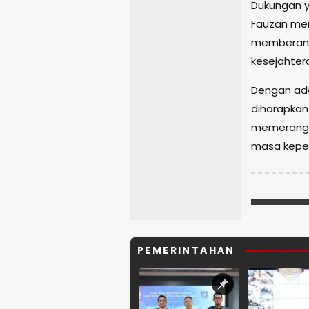
Dukungan y
Fauzan me
memberant
kesejahter
Dengan ada
diharapkan
memerangi 
masa kepem
PEMERINTAHAN