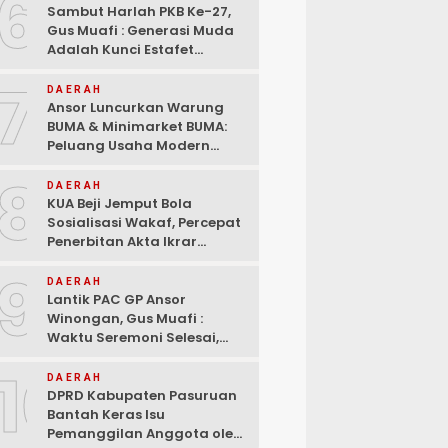
6
Sambut Harlah PKB Ke-27,
Gus Muafi : Generasi Muda
Adalah Kunci Estafet
Pembangunan Dan
7
Kebangkitan
DAERAH
Ansor Luncurkan Warung
BUMA & Minimarket BUMA:
Peluang Usaha Modern
Bermitra dengan Indomaret
8
dan Bank Mandiri
DAERAH
KUA Beji Jemput Bola
Sosialisasi Wakaf, Percepat
Penerbitan Akta Ikrar
hingga ke Pelosok Desa
9
DAERAH
Lantik PAC GP Ansor
Winongan, Gus Muafi :
Waktu Seremoni Selesai,
Saatnya Bergerak!
10
DAERAH
DPRD Kabupaten Pasuruan
Bantah Keras Isu
Pemanggilan Anggota oleh