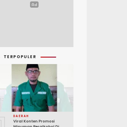
TERPOPULER
1
DAERAH
Viral Konten Promosi
Minuman Beralkohol Di