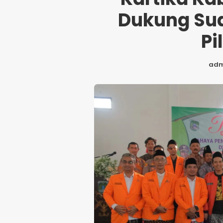
Dukung Sud
Pi
adm