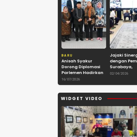
Jajaki Siner
BARU
Anisah Syakur
dengan Pem
Dorong Diplomasi
Surabaya,
Parlemen Hadirkan
Kerukunan 
02/04/2026
Kerja Sama
Kalimantan
16/07/2026
Internasional yang
Kolaborasi 
Berdampak bagi
hingga Kuli
Kota Depok
Nusantara
WIDGET VIDEO