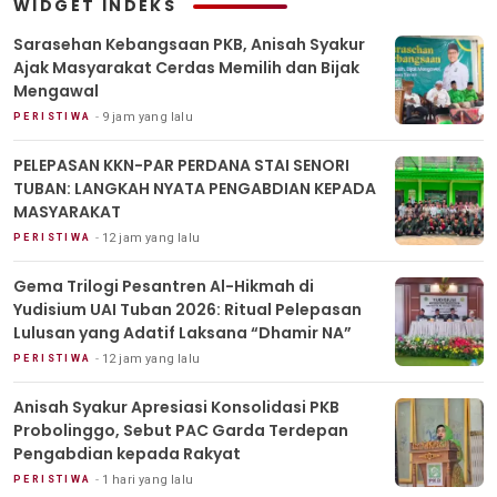
WIDGET INDEKS
Sarasehan Kebangsaan PKB, Anisah Syakur
Ajak Masyarakat Cerdas Memilih dan Bijak
Mengawal
9 jam yang lalu
PERISTIWA
PELEPASAN KKN-PAR PERDANA STAI SENORI
TUBAN: LANGKAH NYATA PENGABDIAN KEPADA
MASYARAKAT
12 jam yang lalu
PERISTIWA
Gema Trilogi Pesantren Al-Hikmah di
Yudisium UAI Tuban 2026: Ritual Pelepasan
Lulusan yang Adatif Laksana “Dhamir NA”
12 jam yang lalu
PERISTIWA
Anisah Syakur Apresiasi Konsolidasi PKB
Probolinggo, Sebut PAC Garda Terdepan
Pengabdian kepada Rakyat
1 hari yang lalu
PERISTIWA