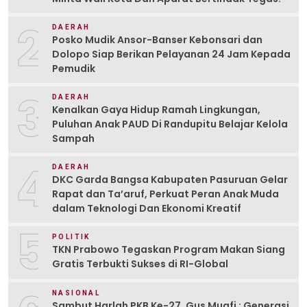
2
DAERAH
Posko Mudik Ansor-Banser Kebonsari dan
Dolopo Siap Berikan Pelayanan 24 Jam Kepada
Pemudik
3
DAERAH
Kenalkan Gaya Hidup Ramah Lingkungan,
Puluhan Anak PAUD Di Randupitu Belajar Kelola
Sampah
4
DAERAH
DKC Garda Bangsa Kabupaten Pasuruan Gelar
Rapat dan Ta’aruf, Perkuat Peran Anak Muda
dalam Teknologi Dan Ekonomi Kreatif
5
POLITIK
TKN Prabowo Tegaskan Program Makan Siang
Gratis Terbukti Sukses di RI-Global
NASIONAL
Sambut Harlah PKB Ke-27, Gus Muafi : Generasi