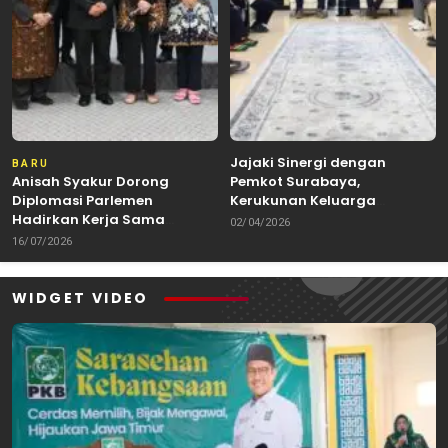
Jajaki Sinergi dengan
BARU
Anisah Syakur Dorong
Pemkot Surabaya,
Diplomasi Parlemen
Kerukunan Keluarga
Hadirkan Kerja Sama
Kalimantan Dorong
02/04/2026
Internasional yang
Kolaborasi Budaya hingga
16/07/2026
Berdampak bagi Kota Depok
Kuliner Nusantara
WIDGET VIDEO