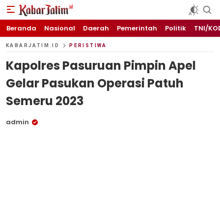
KABARJATIM.id
Kabar Jawa timuran
Beranda
Nasional
Daerah
Pemerintah
Politik
TNI/KO
KABARJATIM.ID
PERISTIWA
Kapolres Pasuruan Pimpin Apel
Gelar Pasukan Operasi Patuh
Semeru 2023
admin