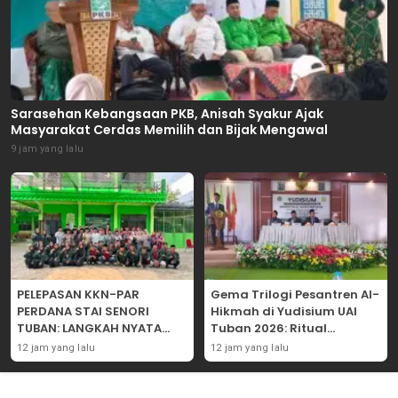
Sarasehan Kebangsaan PKB, Anisah Syakur Ajak
Masyarakat Cerdas Memilih dan Bijak Mengawal
9 jam yang lalu
PELEPASAN KKN-PAR
Gema Trilogi Pesantren Al-
PERDANA STAI SENORI
Hikmah di Yudisium UAI
TUBAN: LANGKAH NYATA
Tuban 2026: Ritual
PENGABDIAN KEPADA
Pelepasan Lulusan yang
12 jam yang lalu
12 jam yang lalu
MASYARAKAT
Adatif Laksana “Dhamir
NA”