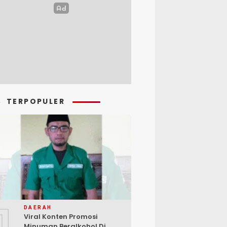
TERPOPULER
1
DAERAH
Viral Konten Promosi
Minuman Beralkohol Di