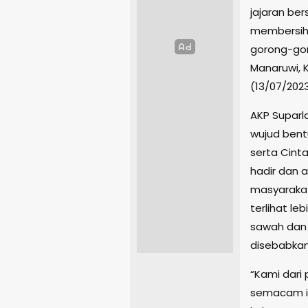
jajaran be
membersih
gorong-gor
Manaruwi, 
(13/07/2023
AKP Suparl
wujud ben
serta Cinta
hadir dan 
masyarakat
terlihat le
sawah dan 
disebabkan
“Kami dari
semacam in