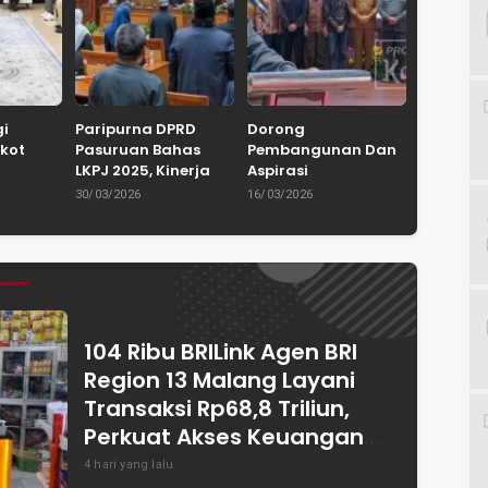
gi
Paripurna DPRD
Dorong
kot
Pasuruan Bahas
Pembangunan Dan
LKPJ 2025, Kinerja
Aspirasi
Keluarga
Pemkab Tuai
Masyarakat, DPRD
30/03/2026
16/03/2026
 Dorong
Apresiasi dan
Kabupaten
Budaya
Catatkan Tren
Pasuruan Ajukan
ner
Positif
1.838 Pokir Untuk
RKPD 2027
104 Ribu BRILink Agen BRI
Region 13 Malang Layani
Transaksi Rp68,8 Triliun,
Perkuat Akses Keuangan
Masyarakat
4 hari yang lalu