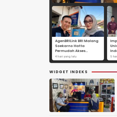
AgenBRILink BRI Malang
Imp
Soekarno Hatta
Uni
Permudah Akses
Ind
Layanan Keuangan
Str
4 hari yang lalu
5 ha
Masyarakat
Eko
Pes
La
WIDGET INDEKS