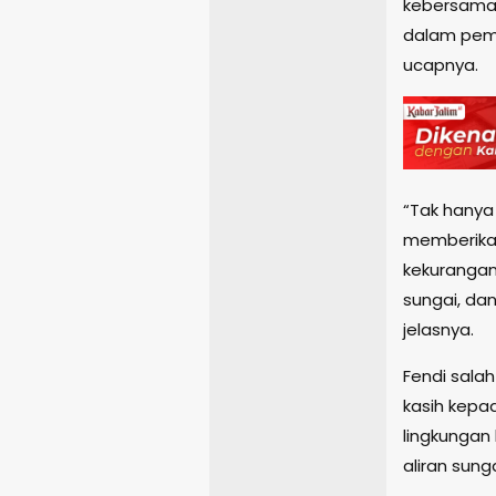
kebersamaa
dalam peme
ucapnya.
“Tak hanya
memberika
kekurangan
sungai, da
jelasnya.
Fendi sala
kasih kepa
lingkunga
aliran sung