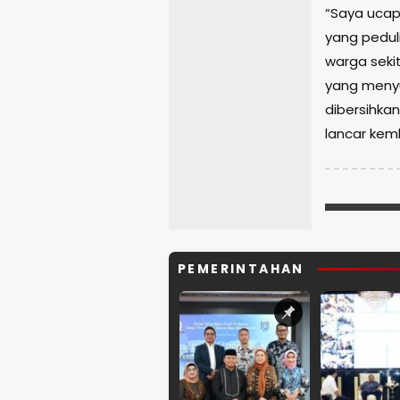
“Saya ucap
yang pedul
warga sek
yang menyu
dibersihka
lancar kemb
PEMERINTAHAN