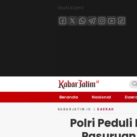
Ikuti Kami
KABARJATIM.id
Kabar Jawa timuran
Beranda
Nasional
Daer
KABARJATIM.ID
DAERAH
Polri Peduli
Pasuruan