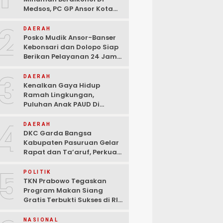
Medsos, PC GP Ansor Kota
Malang Geram Minta Wali
2
Kota Dan Aparat Bertindak
DAERAH
Tegas!
Posko Mudik Ansor-Banser
Kebonsari dan Dolopo Siap
Berikan Pelayanan 24 Jam
Kepada Pemudik
3
DAERAH
Kenalkan Gaya Hidup
Ramah Lingkungan,
Puluhan Anak PAUD Di
Randupitu Belajar Kelola
4
Sampah
DAERAH
DKC Garda Bangsa
Kabupaten Pasuruan Gelar
Rapat dan Ta’aruf, Perkuat
Peran Anak Muda dalam
5
Teknologi Dan Ekonomi
POLITIK
Kreatif
TKN Prabowo Tegaskan
Program Makan Siang
Gratis Terbukti Sukses di RI-
Global
NASIONAL