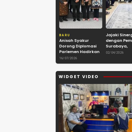
Jajaki Siner
BARU
Anisah Syakur
dengan Pem
Dorong Diplomasi
Surabaya,
Parlemen Hadirkan
Kerukunan 
02/04/2026
Kerja Sama
Kalimantan
16/07/2026
Internasional yang
Kolaborasi 
Berdampak bagi
hingga Kuli
Kota Depok
Nusantara
WIDGET VIDEO