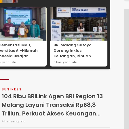
lementasi MoU,
BRI Malang Sutoyo
versitas Al-Hikmah
Dorong Inklusi
onesia Belajar
Keuangan, Ribuan
ategi Kemandirian
AgenBRILink Layani
ri yang lalu
5 hari yang lalu
nomi di Pondok
Warga Hingga
antren Sunan Drajat
Pedesaan
mongan
BUSINESS
104 Ribu BRILink Agen BRI Region 13
Malang Layani Transaksi Rp68,8
Triliun, Perkuat Akses Keuangan
Masyarakat
4 hari yang lalu