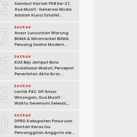
6
Sambut Harlah PKB Ke-27,
Gus Muafi : Generasi Muda
Adalah Kunci Estafet
Pembangunan Dan
7
Kebangkitan
DAERAH
Ansor Luncurkan Warung
BUMA & Minimarket BUMA:
Peluang Usaha Modern
Bermitra dengan Indomaret
8
dan Bank Mandiri
DAERAH
KUA Beji Jemput Bola
Sosialisasi Wakaf, Percepat
Penerbitan Akta Ikrar
hingga ke Pelosok Desa
9
DAERAH
Lantik PAC GP Ansor
Winongan, Gus Muafi :
Waktu Seremoni Selesai,
Saatnya Bergerak!
10
DAERAH
DPRD Kabupaten Pasuruan
Bantah Keras Isu
Pemanggilan Anggota oleh