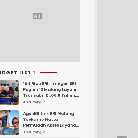
IDGET LIST 1
104 Ribu BRILink Agen BRI
Region 13 Malang Layani
Transaksi Rp68,8 Triliun,
Perkuat Akses Keuangan
4 hari yang lalu
Masyarakat
AgenBRILink BRI Malang
Soekarno Hatta
Permudah Akses Layanan
Keuangan Masyarakat
4 hari yang lalu