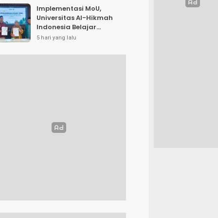
Implementasi MoU,
Universitas Al-Hikmah
Indonesia Belajar
Strategi Kemandirian
5 hari yang lalu
Ekonomi di Pondok
Pesantren Sunan Drajat
Lamongan