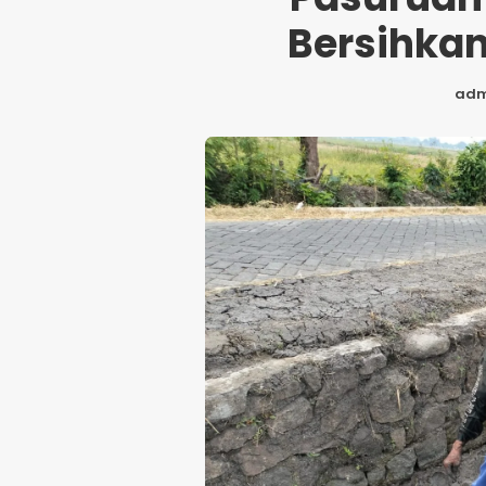
Bersihka
adm