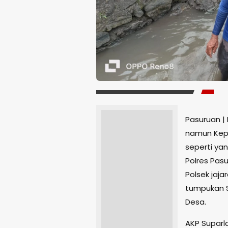
Pasuruan | 
namun Kepo
seperti yan
Polres Pas
Polsek jaj
tumpukan 
Desa.
AKP Suparl