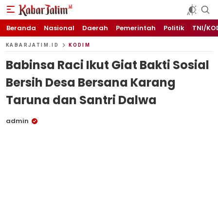
KABARJATIM.id
Kabar Jawa timuran
Beranda
Nasional
Daerah
Pemerintah
Politik
TNI/KO
KABARJATIM.ID
KODIM
Babinsa Raci Ikut Giat Bakti Sosial
Bersih Desa Bersana Karang
Taruna dan Santri Dalwa
admin