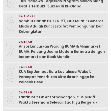
5
TKN Prabowo Tegaskan Program Makan Siang
Gratis Terbukti Sukses di RI-Global
6
NASIONAL
Sambut Harlah PKB Ke-27, Gus Muafi : Generasi
Muda Adalah Kunci Estafet Pembangunan Dan
Kebangkitan
7
DAERAH
Ansor Luncurkan Warung BUMA & Minimarket
BUMA: Peluang Usaha Modern Bermitra dengan
Indomaret dan Bank Mandiri
8
DAERAH
KUA Beji Jemput Bola Sosialisasi Wakaf,
Percepat Penerbitan Akta Ikrar hingga ke
Pelosok Desa
9
DAERAH
Lantik PAC GP Ansor Winongan, Gus Muafi :
Waktu Seremoni Selesai, Saatnya Bergerak!