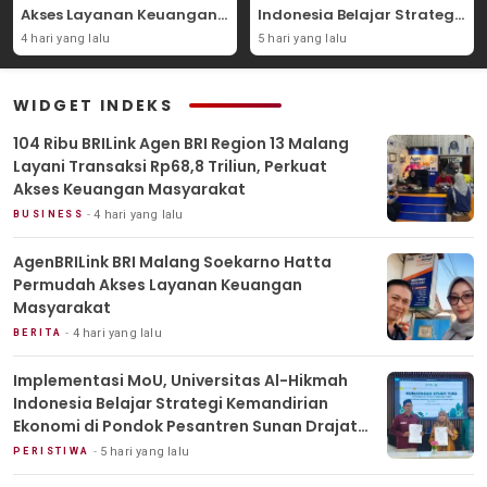
Akses Layanan Keuangan
Indonesia Belajar Strategi
Masyarakat
Kemandirian Ekonomi di
4 hari yang lalu
5 hari yang lalu
Pondok Pesantren Sunan
Drajat Lamongan
WIDGET INDEKS
104 Ribu BRILink Agen BRI Region 13 Malang
Layani Transaksi Rp68,8 Triliun, Perkuat
Akses Keuangan Masyarakat
4 hari yang lalu
BUSINESS
AgenBRILink BRI Malang Soekarno Hatta
Permudah Akses Layanan Keuangan
Masyarakat
4 hari yang lalu
BERITA
Implementasi MoU, Universitas Al-Hikmah
Indonesia Belajar Strategi Kemandirian
Ekonomi di Pondok Pesantren Sunan Drajat
Lamongan
5 hari yang lalu
PERISTIWA