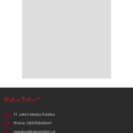
PT Jatim Media Publika
Phone: 081515846647
redaksi@kabarjatim.id