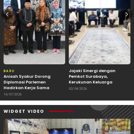
Jajaki Sinergi dengan
BARU
Anisah Syakur Dorong
Pemkot Surabaya,
Diplomasi Parlemen
Kerukunan Keluarga
Hadirkan Kerja Sama
Kalimantan Dorong
02/04/2026
Internasional yang
Kolaborasi Budaya hingga
16/07/2026
Berdampak bagi Kota Depok
Kuliner Nusantara
WIDGET VIDEO