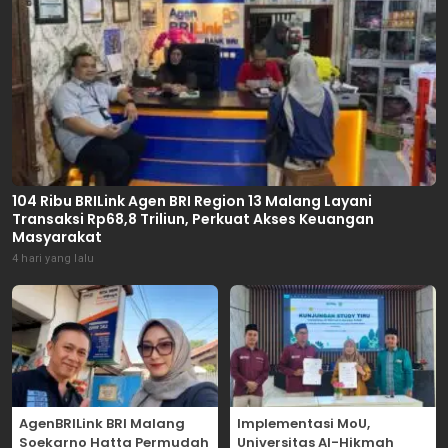
104 Ribu BRILink Agen BRI Region 13 Malang Layani
Transaksi Rp68,8 Triliun, Perkuat Akses Keuangan
Masyarakat
4 hari yang lalu
AgenBRILink BRI Malang
Implementasi MoU,
Soekarno Hatta Permudah
Universitas Al-Hikmah