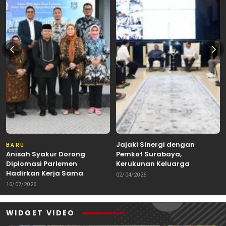
Jajaki Sinergi dengan
BARU
Anisah Syakur Dorong
Pemkot Surabaya,
Diplomasi Parlemen
Kerukunan Keluarga
Hadirkan Kerja Sama
Kalimantan Dorong
02/04/2026
Internasional yang
Kolaborasi Budaya hingga
16/07/2026
Berdampak bagi Kota Depok
Kuliner Nusantara
WIDGET VIDEO