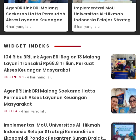
AgenBRILink BRI Malang
Implementasi MoU,
Soekarno Hatta Permudah
Universitas Al-Hikmah
Akses Layanan Keuangan
Indonesia Belajar Strategi
Masyarakat
Kemandirian Ekonomi di
4 hari yang lalu
5 hari yang lalu
Pondok Pesantren Sunan
Drajat Lamongan
WIDGET INDEKS
104 Ribu BRILink Agen BRI Region 13 Malang
Layani Transaksi Rp68,8 Triliun, Perkuat
Akses Keuangan Masyarakat
4 hari yang lalu
BUSINESS
AgenBRILink BRI Malang Soekarno Hatta
Permudah Akses Layanan Keuangan
Masyarakat
4 hari yang lalu
BERITA
Implementasi MoU, Universitas Al-Hikmah
Indonesia Belajar Strategi Kemandirian
Ekonomi di Pondok Pesantren Sunan Drajat