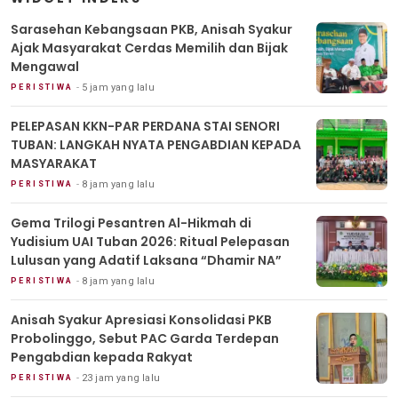
Sarasehan Kebangsaan PKB, Anisah Syakur
Ajak Masyarakat Cerdas Memilih dan Bijak
Mengawal
5 jam yang lalu
PERISTIWA
PELEPASAN KKN-PAR PERDANA STAI SENORI
TUBAN: LANGKAH NYATA PENGABDIAN KEPADA
MASYARAKAT
8 jam yang lalu
PERISTIWA
Gema Trilogi Pesantren Al-Hikmah di
Yudisium UAI Tuban 2026: Ritual Pelepasan
Lulusan yang Adatif Laksana “Dhamir NA”
8 jam yang lalu
PERISTIWA
Anisah Syakur Apresiasi Konsolidasi PKB
Probolinggo, Sebut PAC Garda Terdepan
Pengabdian kepada Rakyat
23 jam yang lalu
PERISTIWA