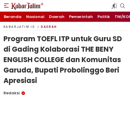
KABARJATIM.id
Kabar Jawa timuran
Beranda
Nasional
Daerah
Pemerintah
Politik
TNI/KO
KABARJATIM.ID
DAERAH
Program TOEFL ITP untuk Guru SD
di Gading Kolaborasi THE BENY
ENGLISH COLLEGE dan Komunitas
Garuda, Bupati Probolinggo Beri
Apresiasi
Redaksi