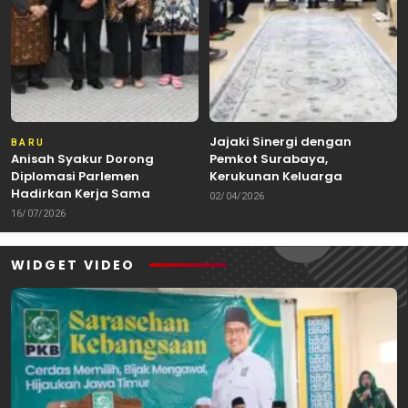
Jajaki Sinergi dengan
BARU
Anisah Syakur Dorong
Pemkot Surabaya,
Diplomasi Parlemen
Kerukunan Keluarga
Hadirkan Kerja Sama
Kalimantan Dorong
02/04/2026
Internasional yang
Kolaborasi Budaya hingga
16/07/2026
Berdampak bagi Kota Depok
Kuliner Nusantara
WIDGET VIDEO