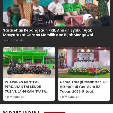
Sarasehan Kebangsaan PKB, Anisah Syakur Ajak
Masyarakat Cerdas Memilih dan Bijak Mengawal
5 jam yang lalu
PELEPASAN KKN-PAR
Gema Trilogi Pesantren Al-
PERDANA STAI SENORI
Hikmah di Yudisium UAI
TUBAN: LANGKAH NYATA
Tuban 2026: Ritual
PENGABDIAN KEPADA
Pelepasan Lulusan yang
8 jam yang lalu
8 jam yang lalu
MASYARAKAT
Adatif Laksana “Dhamir
NA”
WIDGET INDEKS