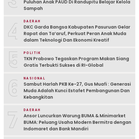
Puluhan Anak PAUD Di Randupitu Belajar Kelola
Sampah
4
DAERAH
DKC Garda Bangsa Kabupaten Pasuruan Gelar
Rapat dan Ta’aruf, Perkuat Peran Anak Muda
dalam Teknologi Dan Ekonomi Kreatif
5
POLITIK
TKN Prabowo Tegaskan Program Makan Siang
Gratis Terbukti Sukses di RI-Global
6
NASIONAL
Sambut Harlah PKB Ke-27, Gus Muafi : Generasi
Muda Adalah Kunci Estafet Pembangunan Dan
Kebangkitan
7
DAERAH
Ansor Luncurkan Warung BUMA & Minimarket
BUMA: Peluang Usaha Modern Bermitra dengan
Indomaret dan Bank Mandiri