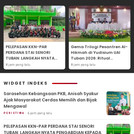
PELEPASAN KKN-PAR
Gema Trilogi Pesantren Al-
PERDANA STAI SENORI
Hikmah di Yudisium UAI
TUBAN: LANGKAH NYATA
Tuban 2026: Ritual
PENGABDIAN KEPADA
Pelepasan Lulusan yang
8 jam yang lalu
8 jam yang lalu
MASYARAKAT
Adatif Laksana “Dhamir
NA”
WIDGET INDEKS
Sarasehan Kebangsaan PKB, Anisah Syakur
Ajak Masyarakat Cerdas Memilih dan Bijak
Mengawal
6 jam yang lalu
PERISTIWA
PELEPASAN KKN-PAR PERDANA STAI SENORI
TUBAN: LANGKAH NYATA PENGABDIAN KEPADA