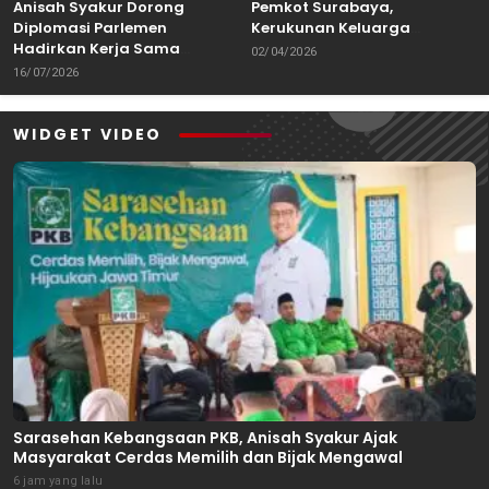
Anisah Syakur Dorong
Pemkot Surabaya,
Diplomasi Parlemen
Kerukunan Keluarga
Hadirkan Kerja Sama
Kalimantan Dorong
02/04/2026
Internasional yang
Kolaborasi Budaya hingga
16/07/2026
Berdampak bagi Kota Depok
Kuliner Nusantara
WIDGET VIDEO
Sarasehan Kebangsaan PKB, Anisah Syakur Ajak
Masyarakat Cerdas Memilih dan Bijak Mengawal
6 jam yang lalu