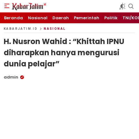
KABARJATIM.id
Kabar Jawa timuran
Beranda
Nasional
Daerah
Pemerintah
Politik
TNI/KO
KABARJATIM.ID
NASIONAL
H. Nusron Wahid : “Khittah IPNU
diharapkan hanya mengurusi
dunia pelajar”
admin