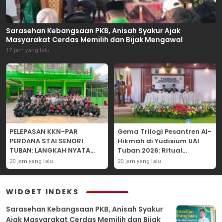
Sarasehan Kebangsaan PKB, Anisah Syakur Ajak
Masyarakat Cerdas Memilih dan Bijak Mengawal
17 jam yang lalu
PELEPASAN KKN-PAR
Gema Trilogi Pesantren Al-
PERDANA STAI SENORI
Hikmah di Yudisium UAI
TUBAN: LANGKAH NYATA
Tuban 2026: Ritual
PENGABDIAN KEPADA
Pelepasan Lulusan yang
20 jam yang lalu
20 jam yang lalu
MASYARAKAT
Adatif Laksana “Dhamir
NA”
WIDGET INDEKS
Sarasehan Kebangsaan PKB, Anisah Syakur
Ajak Masyarakat Cerdas Memilih dan Bijak