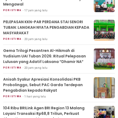
Mengawal
17 jam yang lalu
PERISTIWA
PELEPASAN KKN-PAR PERDANA STAI SENORI
TUBAN: LANGKAH NYATA PENGABDIAN KEPADA
MASYARAKAT
20 jam yang lalu
PERISTIWA
Gema Trilogi Pesantren Al-Hikmah di
Yudisium UAI Tuban 2026: Ritual Pelepasan
Lulusan yang Adatif Laksana “Dhamir NA”
20 jam yang lalu
PERISTIWA
Anisah Syakur Apresiasi Konsolidasi PKB
Probolinggo, Sebut PAC Garda Terdepan
Pengabdian kepada Rakyat
1 hari yang lalu
PERISTIWA
104 Ribu BRILink Agen BRI Region 13 Malang
Layani Transaksi Rp68,8 Triliun, Perkuat