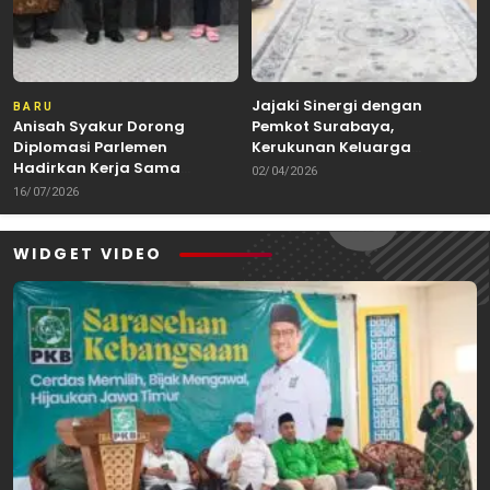
Jajaki Sinergi dengan
BARU
Anisah Syakur Dorong
Pemkot Surabaya,
Diplomasi Parlemen
Kerukunan Keluarga
Hadirkan Kerja Sama
Kalimantan Dorong
02/04/2026
Internasional yang
Kolaborasi Budaya hingga
16/07/2026
Berdampak bagi Kota Depok
Kuliner Nusantara
WIDGET VIDEO