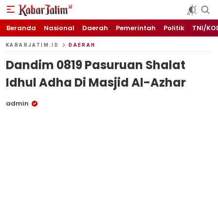
KABARJATIM.id
Kabar Jawa timuran
Beranda
Nasional
Daerah
Pemerintah
Politik
TNI/KO
KABARJATIM.ID
DAERAH
Dandim 0819 Pasuruan Shalat
Idhul Adha Di Masjid Al-Azhar
admin