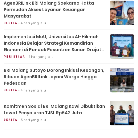
AgenBRILink BRI Malang Soekarno Hatta
Permudah Akses Layanan Keuangan
Masyarakat
4 hari yang lalu
BERITA
Implementasi MoU, Universitas Al-Hikmah
Indonesia Belajar Strategi Kemandirian
Ekonomi di Pondok Pesantren Sunan Drajat
Lamongan
4 hari yang lalu
PERISTIWA
BRI Malang Sutoyo Dorong Inklusi Keuangan,
Ribuan AgenBRILink Layani Warga Hingga
Pedesaan
4 hari yang lalu
BERITA
Komitmen Sosial BRI Malang Kawi Dibuktikan
Lewat Penyaluran TJSL Rp642 Juta
5 hari yang lalu
BERITA