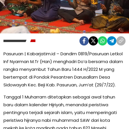
Pasuruan | Kabarjatim.id – Dandim 0819/Pasuruan Letkol
Inf Nyarman M.Tr (Han) menghadri Do’a bersama dalam
rangka menyambut Tahun Baru 1444 H/2022 M yang
bertempat di Pondok Pesantren Darusallam Desa
Sidowayah Kec. Beji Kab. Pasuruan, Jum’at (29/7/22).
Tanggal 1 Muharram ditetapkan sebagai awal tahun
baru dalam kalender Hijriyah, menandai peristiwa
pentingnya terjadi sejarah islam, yaitu memperingati
peristiwa hijranya nabi muhammad SAW dari kota
mekah ke kota madinah pada tahun 622 Masehi.