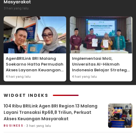
Masyarakat
3 hari yang lalu
AgenBRILink BRI Malang
Implementasi MoU,
Soekarno Hatta Permudah
Universitas Al-Hikmah
Akses Layanan Keuangan
Indonesia Belajar Strategi
Masyarakat
Kemandirian Ekonomi di
4 hari yang lalu
4 hari yang lalu
Pondok Pesantren Sunan
Drajat Lamongan
WIDGET INDEKS
104 Ribu BRILink Agen BRI Region 13 Malang
Layani Transaksi Rp68,8 Triliun, Perkuat
Akses Keuangan Masyarakat
3 hari yang lalu
BUSINESS