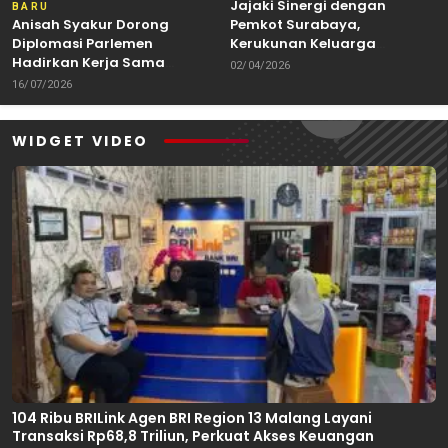
Jajaki Sinergi dengan
BARU
Anisah Syakur Dorong
Pemkot Surabaya,
Diplomasi Parlemen
Kerukunan Keluarga
Hadirkan Kerja Sama
Kalimantan Dorong
02/04/2026
Internasional yang
Kolaborasi Budaya hingga
16/07/2026
Berdampak bagi Kota Depok
Kuliner Nusantara
WIDGET VIDEO
104 Ribu BRILink Agen BRI Region 13 Malang Layani
Transaksi Rp68,8 Triliun, Perkuat Akses Keuangan