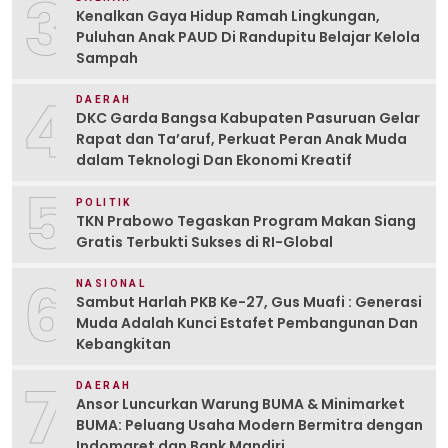
3
Kenalkan Gaya Hidup Ramah Lingkungan,
Puluhan Anak PAUD Di Randupitu Belajar Kelola
Sampah
4
DAERAH
DKC Garda Bangsa Kabupaten Pasuruan Gelar
Rapat dan Ta’aruf, Perkuat Peran Anak Muda
dalam Teknologi Dan Ekonomi Kreatif
5
POLITIK
TKN Prabowo Tegaskan Program Makan Siang
Gratis Terbukti Sukses di RI-Global
6
NASIONAL
Sambut Harlah PKB Ke-27, Gus Muafi : Generasi
Muda Adalah Kunci Estafet Pembangunan Dan
Kebangkitan
7
DAERAH
Ansor Luncurkan Warung BUMA & Minimarket
BUMA: Peluang Usaha Modern Bermitra dengan
Indomaret dan Bank Mandiri