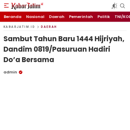
KABARJATIM.id
Kabar Jawa timuran
Beranda
Nasional
Daerah
Pemerintah
Politik
TNI/KO
KABARJATIM.ID
DAERAH
Sambut Tahun Baru 1444 Hijriyah,
Dandim 0819/Pasuruan Hadiri
Do’a Bersama
admin