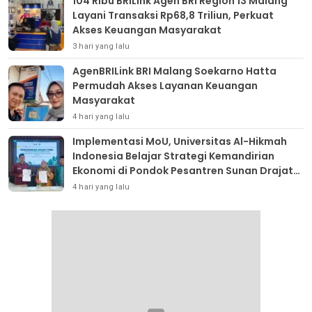
104 Ribu BRILink Agen BRI Region 13 Malang
Layani Transaksi Rp68,8 Triliun, Perkuat
Akses Keuangan Masyarakat
3 hari yang lalu
AgenBRILink BRI Malang Soekarno Hatta
Permudah Akses Layanan Keuangan
Masyarakat
4 hari yang lalu
Implementasi MoU, Universitas Al-Hikmah
Indonesia Belajar Strategi Kemandirian
Ekonomi di Pondok Pesantren Sunan Drajat
Lamongan
4 hari yang lalu