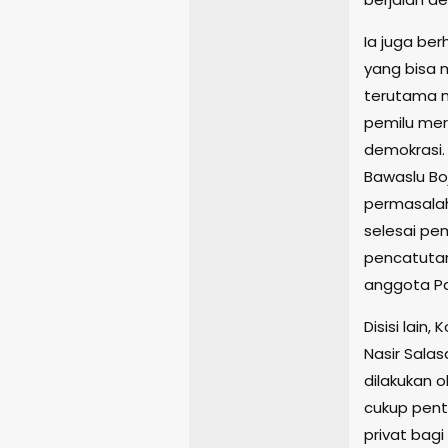
Ia juga be
yang bisa 
terutama m
pemilu mer
demokrasi.
Bawaslu B
permasalah
selesai pe
pencatutan
anggota Par
Disisi lain
Nasir Sala
dilakukan o
cukup pent
privat bagi