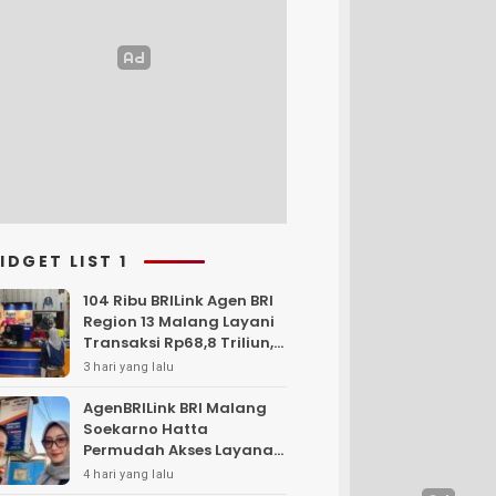
IDGET LIST 1
104 Ribu BRILink Agen BRI
Region 13 Malang Layani
Transaksi Rp68,8 Triliun,
Perkuat Akses Keuangan
3 hari yang lalu
Masyarakat
AgenBRILink BRI Malang
Soekarno Hatta
Permudah Akses Layanan
Keuangan Masyarakat
4 hari yang lalu