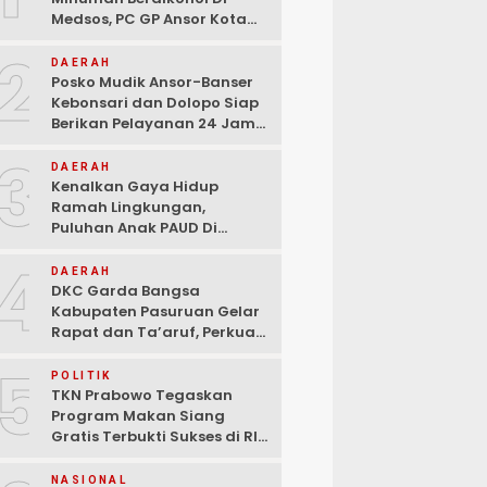
Medsos, PC GP Ansor Kota
Malang Geram Minta Wali
2
Kota Dan Aparat Bertindak
DAERAH
Tegas!
Posko Mudik Ansor-Banser
Kebonsari dan Dolopo Siap
Berikan Pelayanan 24 Jam
Kepada Pemudik
3
DAERAH
Kenalkan Gaya Hidup
Ramah Lingkungan,
Puluhan Anak PAUD Di
Randupitu Belajar Kelola
4
Sampah
DAERAH
DKC Garda Bangsa
Kabupaten Pasuruan Gelar
Rapat dan Ta’aruf, Perkuat
Peran Anak Muda dalam
5
Teknologi Dan Ekonomi
POLITIK
Kreatif
TKN Prabowo Tegaskan
Program Makan Siang
Gratis Terbukti Sukses di RI-
Global
NASIONAL