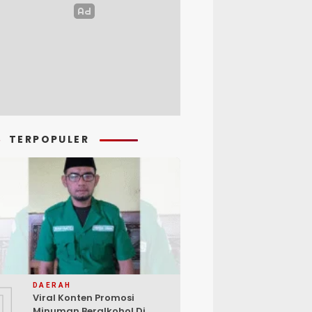
TERPOPULER
1
DAERAH
Viral Konten Promosi
Minuman Beralkohol Di