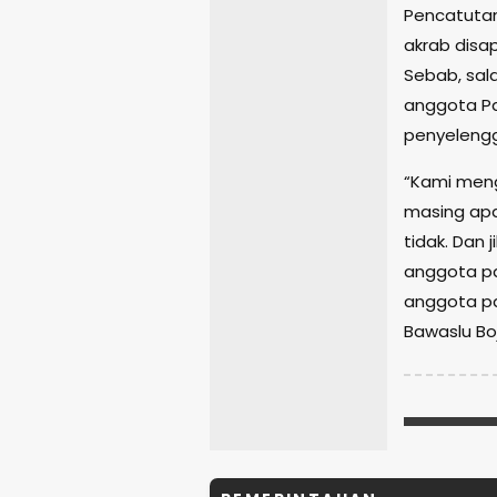
Pencatutan 
akrab disa
Sebab, sala
anggota Pa
penyeleng
“Kami meng
masing apa
tidak. Dan 
anggota pa
anggota pa
Bawaslu Bo