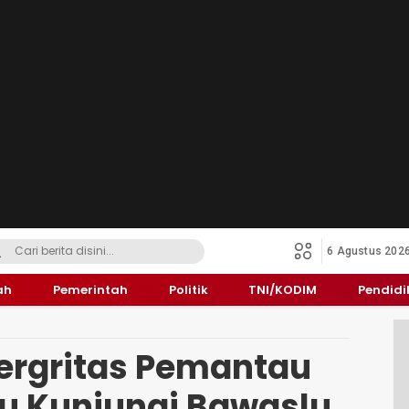
6 Agustus 202
ah
Pemerintah
Politik
TNI/KODIM
Pendid
ergritas Pemantau
nu Kunjungi Bawaslu