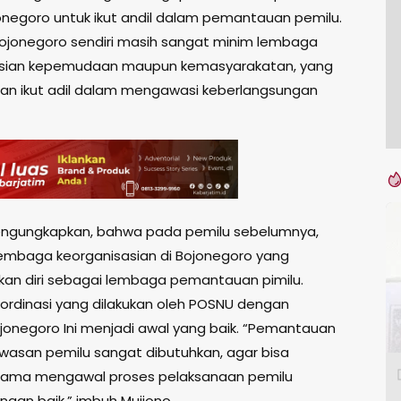
negoro untuk ikut andil dalam pemantauan pemilu.
Bojonegoro sendiri masih sangat minim lembaga
asian kepemudaan maupun kemasyarakatan, yang
dan ikut adil dalam mengawasi keberlangsungan
engungkapkan, bahwa pada pemilu sebelumnya,
lembaga keorganisasian di Bojonegoro yang
an diri sebagai lembaga pemantauan pimilu.
kordinasi yang dilakukan oleh POSNU dengan
jonegoro Ini menjadi awal yang baik. “Pemantauan
asan pemilu sangat dibutuhkan, agar bisa
ama mengawal proses pelaksanaan pemilu
ngan baik,” imbuh Mujiono.