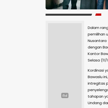
Dalam rang
pemilihan 
Nusantara 
dengan Bad
Kantor Baw
Selasa (11/
Kordinasi 
Bawaslu in
intregitas 
penyelenga
tahapan ya
Undang dan