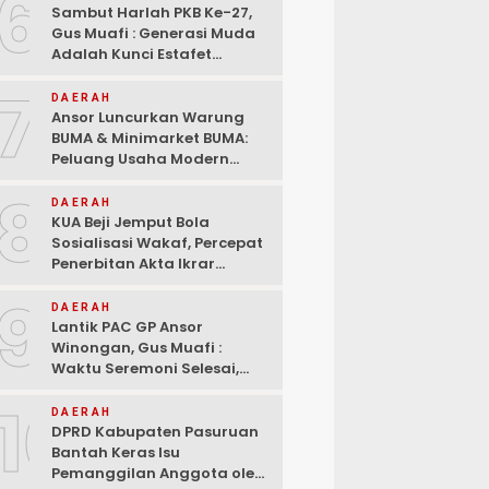
6
Sambut Harlah PKB Ke-27,
Gus Muafi : Generasi Muda
Adalah Kunci Estafet
Pembangunan Dan
7
Kebangkitan
DAERAH
Ansor Luncurkan Warung
BUMA & Minimarket BUMA:
Peluang Usaha Modern
Bermitra dengan Indomaret
8
dan Bank Mandiri
DAERAH
KUA Beji Jemput Bola
Sosialisasi Wakaf, Percepat
Penerbitan Akta Ikrar
hingga ke Pelosok Desa
9
DAERAH
Lantik PAC GP Ansor
Winongan, Gus Muafi :
Waktu Seremoni Selesai,
Saatnya Bergerak!
10
DAERAH
DPRD Kabupaten Pasuruan
Bantah Keras Isu
Pemanggilan Anggota oleh