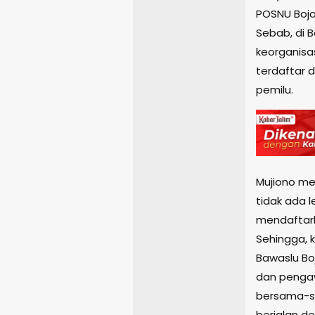
POSNU Bojo
Sebab, di 
keorganis
terdaftar 
pemilu.
Mujiono m
tidak ada 
mendaftark
Sehingga, 
Bawaslu Bo
dan pengaw
bersama-s
berjalan de