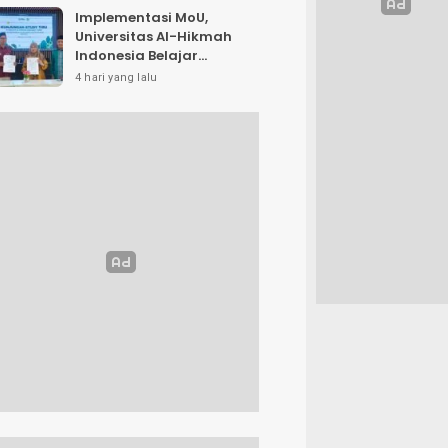
Implementasi MoU,
Universitas Al-Hikmah
Indonesia Belajar
Strategi Kemandirian
4 hari yang lalu
Ekonomi di Pondok
Pesantren Sunan Drajat
Lamongan