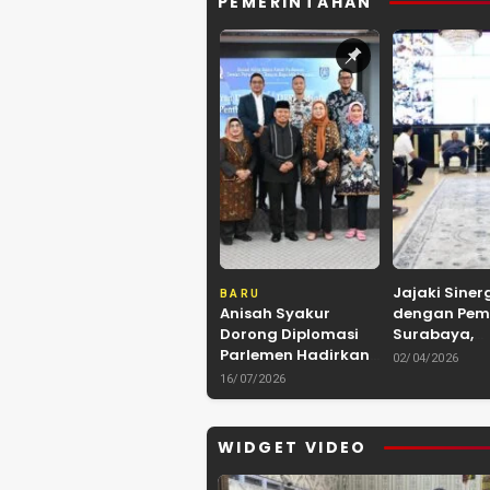
PEMERINTAHAN
Jajaki Siner
BARU
Anisah Syakur
dengan Pem
Dorong Diplomasi
Surabaya,
Parlemen Hadirkan
Kerukunan 
02/04/2026
Kerja Sama
Kalimantan
16/07/2026
Internasional yang
Kolaborasi 
Berdampak bagi
hingga Kuli
Kota Depok
Nusantara
WIDGET VIDEO