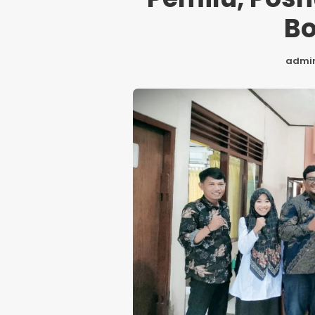
Bo
admi