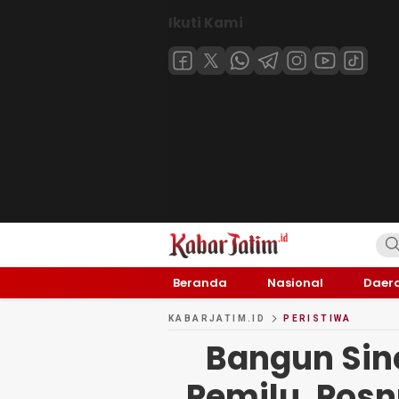
Ikuti Kami
KABARJATIM.id
Kabar Jawa timuran
Beranda
Nasional
Daer
KABARJATIM.ID
PERISTIWA
Bangun Sin
Pemilu, Pos