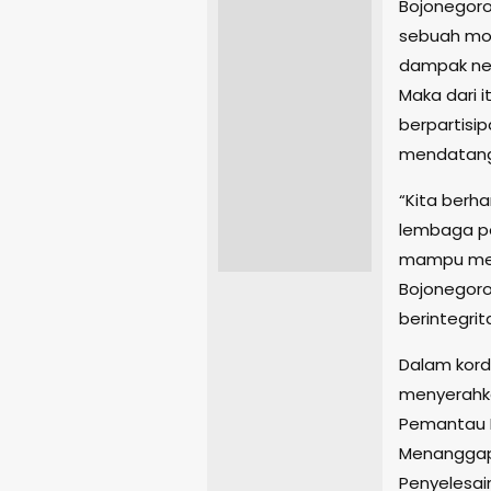
Bojonegoro
sebuah mo
dampak ne
Maka dari 
berpartisi
mendatang
“Kita berh
lembaga pe
mampu mem
Bojonegoro
berintegrit
Dalam kord
menyerahk
Pemantau 
Menanggapi 
Penyelesai