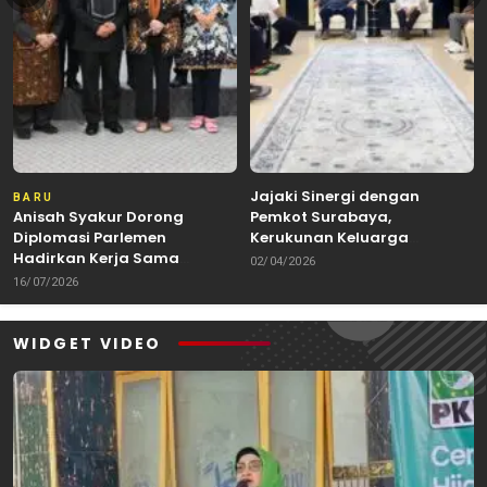
Jajaki Sinergi dengan
BARU
Anisah Syakur Dorong
Pemkot Surabaya,
Diplomasi Parlemen
Kerukunan Keluarga
Hadirkan Kerja Sama
Kalimantan Dorong
02/04/2026
Internasional yang
Kolaborasi Budaya hingga
16/07/2026
Berdampak bagi Kota Depok
Kuliner Nusantara
WIDGET VIDEO