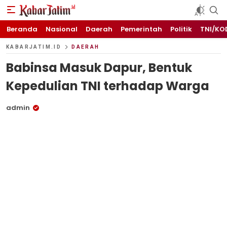
KABARJATIM.id
Kabar Jawa timuran
Beranda
Nasional
Daerah
Pemerintah
Politik
TNI/KO
KABARJATIM.ID
DAERAH
Babinsa Masuk Dapur, Bentuk
Kepedulian TNI terhadap Warga
admin