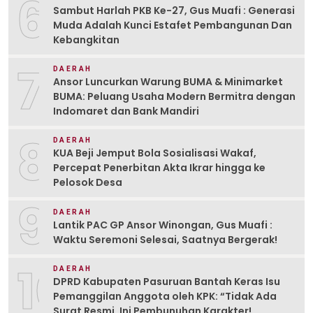
6
Sambut Harlah PKB Ke-27, Gus Muafi : Generasi
Muda Adalah Kunci Estafet Pembangunan Dan
Kebangkitan
7
DAERAH
Ansor Luncurkan Warung BUMA & Minimarket
BUMA: Peluang Usaha Modern Bermitra dengan
Indomaret dan Bank Mandiri
8
DAERAH
KUA Beji Jemput Bola Sosialisasi Wakaf,
Percepat Penerbitan Akta Ikrar hingga ke
Pelosok Desa
9
DAERAH
Lantik PAC GP Ansor Winongan, Gus Muafi :
Waktu Seremoni Selesai, Saatnya Bergerak!
10
DAERAH
DPRD Kabupaten Pasuruan Bantah Keras Isu
Pemanggilan Anggota oleh KPK: “Tidak Ada
Surat Resmi, Ini Pembunuhan Karakter!