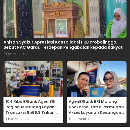
Anisah Syakur Apresiasi Konsolidasi PKB Probolinggo,
Sebut PAC Garda Terdepan Pengabdian kepada Rakyat
4 jam yang lalu
104 Ribu BRILink Agen BRI
AgenBRILink BRI Malang
Region 13 Malang Layani
Soekarno Hatta Permudah
Transaksi Rp68,8 Triliun,
Akses Layanan Keuangan
Perkuat Akses Keuangan
Masyarakat
5 hari yang lalu
5 hari yang lalu
Masyarakat