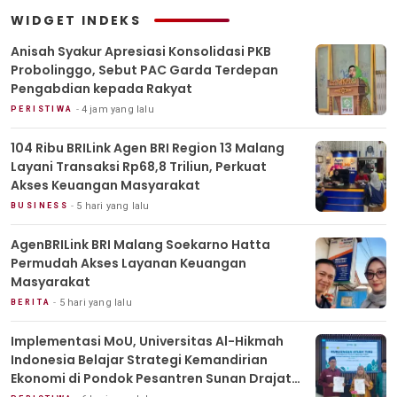
WIDGET INDEKS
Anisah Syakur Apresiasi Konsolidasi PKB
Probolinggo, Sebut PAC Garda Terdepan
Pengabdian kepada Rakyat
4 jam yang lalu
PERISTIWA
104 Ribu BRILink Agen BRI Region 13 Malang
Layani Transaksi Rp68,8 Triliun, Perkuat
Akses Keuangan Masyarakat
5 hari yang lalu
BUSINESS
AgenBRILink BRI Malang Soekarno Hatta
Permudah Akses Layanan Keuangan
Masyarakat
5 hari yang lalu
BERITA
Implementasi MoU, Universitas Al-Hikmah
Indonesia Belajar Strategi Kemandirian
Ekonomi di Pondok Pesantren Sunan Drajat
Lamongan