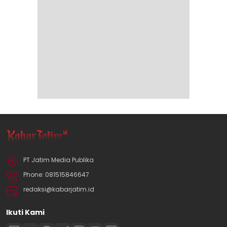
PT Jatim Media Publika
Phone: 081515846647
redaksi@kabarjatim.id
Ikuti Kami