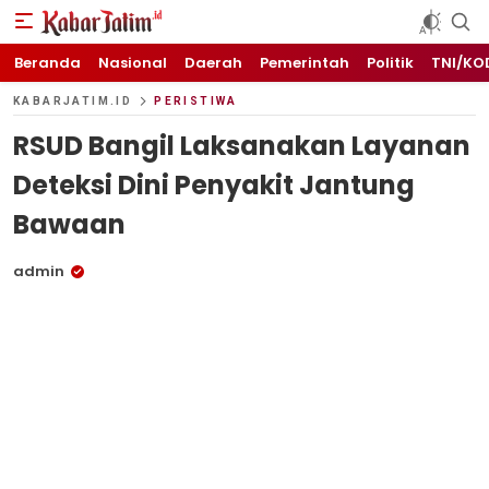
KABARJATIM.id
Kabar Jawa timuran
Beranda
Nasional
Daerah
Pemerintah
Politik
TNI/KO
KABARJATIM.ID
PERISTIWA
RSUD Bangil Laksanakan Layanan
Deteksi Dini Penyakit Jantung
Bawaan
admin