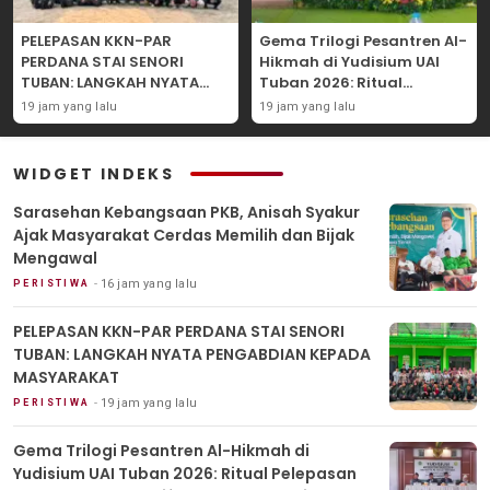
PELEPASAN KKN-PAR
Gema Trilogi Pesantren Al-
PERDANA STAI SENORI
Hikmah di Yudisium UAI
TUBAN: LANGKAH NYATA
Tuban 2026: Ritual
PENGABDIAN KEPADA
Pelepasan Lulusan yang
19 jam yang lalu
19 jam yang lalu
MASYARAKAT
Adatif Laksana “Dhamir
NA”
WIDGET INDEKS
Sarasehan Kebangsaan PKB, Anisah Syakur
Ajak Masyarakat Cerdas Memilih dan Bijak
Mengawal
16 jam yang lalu
PERISTIWA
PELEPASAN KKN-PAR PERDANA STAI SENORI
TUBAN: LANGKAH NYATA PENGABDIAN KEPADA
MASYARAKAT
19 jam yang lalu
PERISTIWA
Gema Trilogi Pesantren Al-Hikmah di
Yudisium UAI Tuban 2026: Ritual Pelepasan