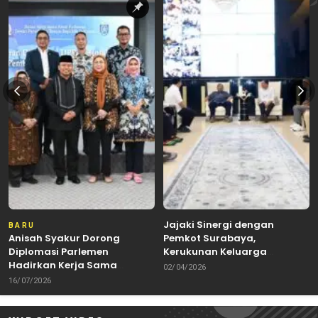
Jajaki Sinergi dengan
BARU
Anisah Syakur Dorong
Pemkot Surabaya,
Diplomasi Parlemen
Kerukunan Keluarga
Hadirkan Kerja Sama
Kalimantan Dorong
02/04/2026
Internasional yang
Kolaborasi Budaya hingga
16/07/2026
Berdampak bagi Kota Depok
Kuliner Nusantara