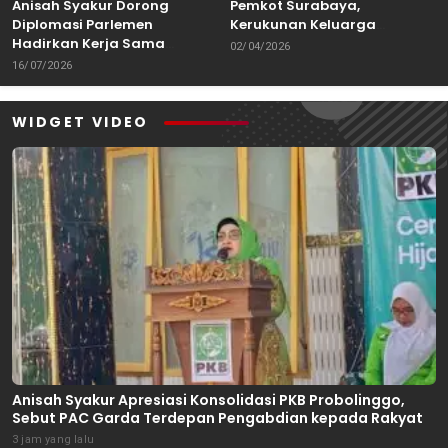
Anisah Syakur Dorong
Pemkot Surabaya,
Diplomasi Parlemen
Kerukunan Keluarga
Hadirkan Kerja Sama
Kalimantan Dorong
02/04/2026
Internasional yang
Kolaborasi Budaya hingga
16/07/2026
Berdampak bagi Kota Depok
Kuliner Nusantara
WIDGET VIDEO
Anisah Syakur Apresiasi Konsolidasi PKB Probolinggo,
Sebut PAC Garda Terdepan Pengabdian kepada Rakyat
3 jam yang lalu