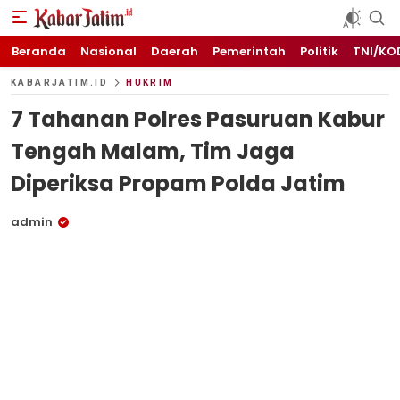
KABARJATIM.id
Kabar Jawa timuran
Beranda
Nasional
Daerah
Pemerintah
Politik
TNI/KO
KABARJATIM.ID
HUKRIM
7 Tahanan Polres Pasuruan Kabur
Tengah Malam, Tim Jaga
Diperiksa Propam Polda Jatim
admin