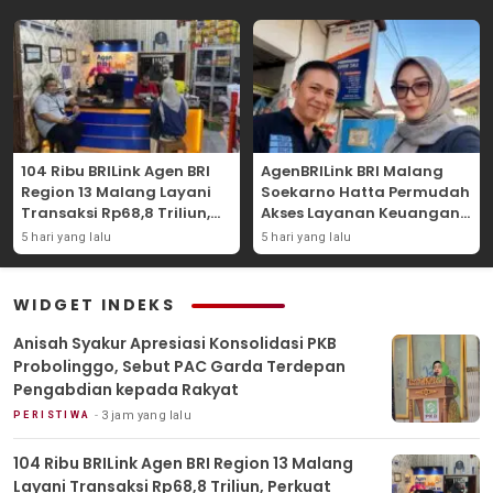
104 Ribu BRILink Agen BRI
AgenBRILink BRI Malang
Region 13 Malang Layani
Soekarno Hatta Permudah
Transaksi Rp68,8 Triliun,
Akses Layanan Keuangan
Perkuat Akses Keuangan
Masyarakat
5 hari yang lalu
5 hari yang lalu
Masyarakat
WIDGET INDEKS
Anisah Syakur Apresiasi Konsolidasi PKB
Probolinggo, Sebut PAC Garda Terdepan
Pengabdian kepada Rakyat
3 jam yang lalu
PERISTIWA
104 Ribu BRILink Agen BRI Region 13 Malang
Layani Transaksi Rp68,8 Triliun, Perkuat