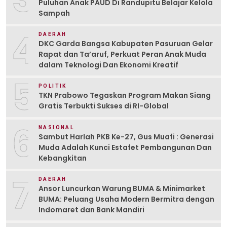
Puluhan Anak PAUD Di Randupitu Belajar Kelola
Sampah
4
DAERAH
DKC Garda Bangsa Kabupaten Pasuruan Gelar
Rapat dan Ta’aruf, Perkuat Peran Anak Muda
dalam Teknologi Dan Ekonomi Kreatif
5
POLITIK
TKN Prabowo Tegaskan Program Makan Siang
Gratis Terbukti Sukses di RI-Global
6
NASIONAL
Sambut Harlah PKB Ke-27, Gus Muafi : Generasi
Muda Adalah Kunci Estafet Pembangunan Dan
Kebangkitan
7
DAERAH
Ansor Luncurkan Warung BUMA & Minimarket
BUMA: Peluang Usaha Modern Bermitra dengan
Indomaret dan Bank Mandiri