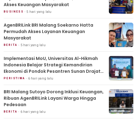
Akses Keuangan Masyarakat
5 hari yang lalu
BUSINESS
AgenBRILink BRI Malang Soekarno Hatta
Permudah Akses Layanan Keuangan
Masyarakat
5 hari yang lalu
BERITA
Implementasi MoU, Universitas Al-Hikmah
Indonesia Belajar Strategi Kemandirian
Ekonomi di Pondok Pesantren Sunan Drajat
Lamongan
6 hari yang lalu
PERISTIWA
BRI Malang Sutoyo Dorong Inklusi Keuangan,
Ribuan AgenBRILink Layani Warga Hingga
Pedesaan
6 hari yang lalu
BERITA