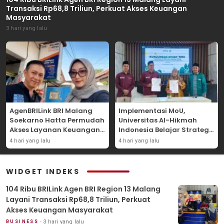
Transaksi Rp68,8 Triliun, Perkuat Akses Keuangan
Masyarakat
3 hari yang lalu
AgenBRILink BRI Malang
Implementasi MoU,
Soekarno Hatta Permudah
Universitas Al-Hikmah
Akses Layanan Keuangan
Indonesia Belajar Strategi
Masyarakat
Kemandirian Ekonomi di
4 hari yang lalu
4 hari yang lalu
Pondok Pesantren Sunan
Drajat Lamongan
WIDGET INDEKS
104 Ribu BRILink Agen BRI Region 13 Malang
Layani Transaksi Rp68,8 Triliun, Perkuat
Akses Keuangan Masyarakat
3 hari yang lalu
BUSINESS