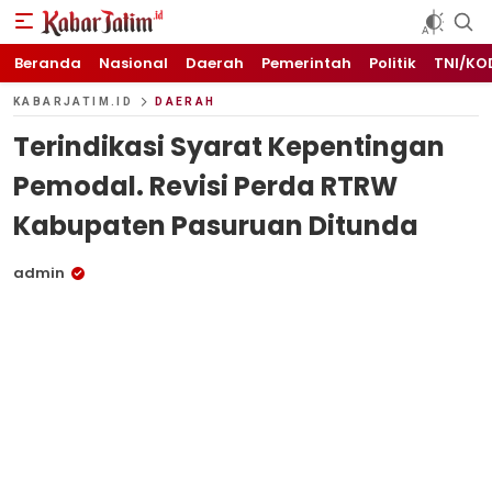
KABARJATIM.id
Kabar Jawa timuran
Beranda
Nasional
Daerah
Pemerintah
Politik
TNI/KO
KABARJATIM.ID
DAERAH
Terindikasi Syarat Kepentingan
Pemodal. Revisi Perda RTRW
Kabupaten Pasuruan Ditunda
admin