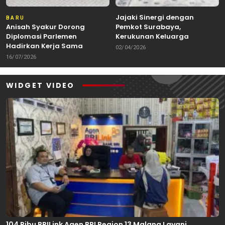
Jajaki Sinergi dengan
BARU
Anisah Syakur Dorong
Pemkot Surabaya,
Diplomasi Parlemen
Kerukunan Keluarga
Hadirkan Kerja Sama
Kalimantan Dorong
02/04/2026
Internasional yang
Kolaborasi Budaya hingga
16/07/2026
Berdampak bagi Kota Depok
Kuliner Nusantara
WIDGET VIDEO
104 Ribu BRILink Agen BRI Region 13 Malang Layani