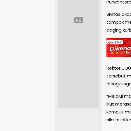
Purwantoro
Sivitas ak
tampak me
daging kur
Rektor UIBU
tersebut me
di lingkun
“Melalui mo
ikut meras
kampus mem
nilai-nilai