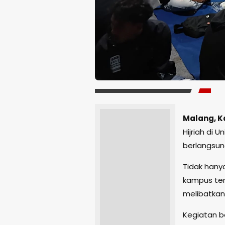
Malang, K
Hijriah di 
berlangsun
Tidak hany
kampus te
melibatkan
Kegiatan b