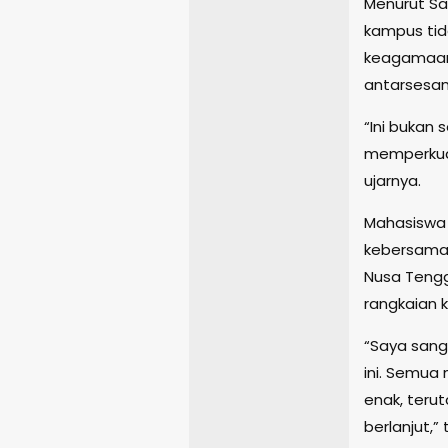
Menurut Sa
kampus tid
keagamaan
antarsesa
“Ini bukan 
memperkuat
ujarnya.
Mahasiswa 
kebersamaan
Nusa Tengg
rangkaian k
“Saya san
ini. Semua
enak, teru
berlanjut,” 