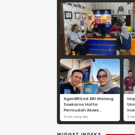
AgenBRILink BRI Malang
Imp
Soekarno Hatta
Uni
Permudah Akses
Ind
Layanan Keuangan
Str
5 hari yang lalu
5 ha
Masyarakat
Eko
Pes
La
WIDGET INDEKS