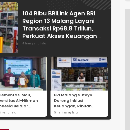
104 Ribu BRILink Agen BRI
Region 13 Malang Layani
Transaksi Rp68,8 Triliun,
Perkuat Akses Keuangan
Masyarakat
4 hari yang lalu
lementasi MoU,
BRI Malang Sutoyo
versitas Al-Hikmah
Dorong Inklusi
onesia Belajar
Keuangan, Ribuan
ategi Kemandirian
AgenBRILink Layani
ri yang lalu
5 hari yang lalu
nomi di Pondok
Warga Hingga
antren Sunan Drajat
Pedesaan
mongan