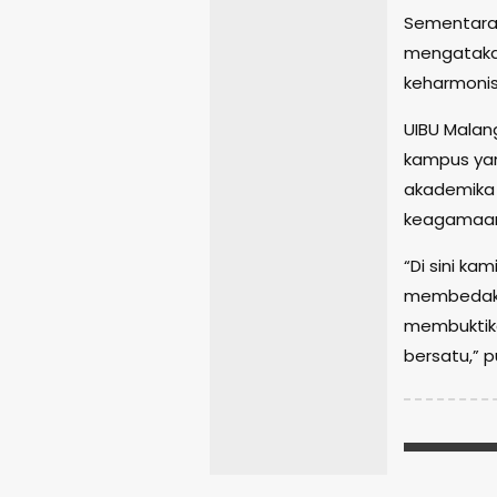
Sementara i
mengataka
keharmonis
UIBU Malan
kampus yang
akademika 
keagamaa
“Di sini ka
membedaka
membuktik
bersatu,” 