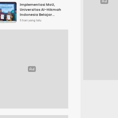
Implementasi MoU,
Universitas Al-Hikmah
Indonesia Belajar
Strategi Kemandirian
5 hari yang lalu
Ekonomi di Pondok
Pesantren Sunan Drajat
Lamongan