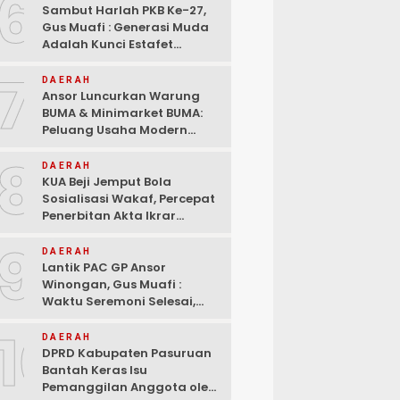
6
Sambut Harlah PKB Ke-27,
Gus Muafi : Generasi Muda
Adalah Kunci Estafet
Pembangunan Dan
7
Kebangkitan
DAERAH
Ansor Luncurkan Warung
BUMA & Minimarket BUMA:
Peluang Usaha Modern
Bermitra dengan Indomaret
8
dan Bank Mandiri
DAERAH
KUA Beji Jemput Bola
Sosialisasi Wakaf, Percepat
Penerbitan Akta Ikrar
hingga ke Pelosok Desa
9
DAERAH
Lantik PAC GP Ansor
Winongan, Gus Muafi :
Waktu Seremoni Selesai,
Saatnya Bergerak!
10
DAERAH
DPRD Kabupaten Pasuruan
Bantah Keras Isu
Pemanggilan Anggota oleh