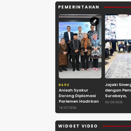
PEMERINTAHAN
Jajaki Siner
BARU
Anisah Syakur
dengan Pem
Dorong Diplomasi
Surabaya,
Parlemen Hadirkan
Kerukunan 
02/04/2026
Kerja Sama
Kalimantan
16/07/2026
Internasional yang
Kolaborasi 
Berdampak bagi
hingga Kuli
Kota Depok
Nusantara
WIDGET VIDEO