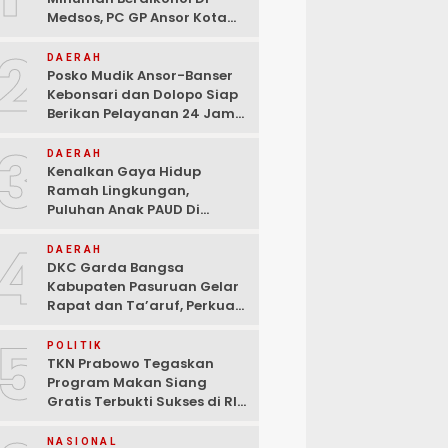
Medsos, PC GP Ansor Kota
Malang Geram Minta Wali
2
Kota Dan Aparat Bertindak
DAERAH
Tegas!
Posko Mudik Ansor-Banser
Kebonsari dan Dolopo Siap
Berikan Pelayanan 24 Jam
Kepada Pemudik
3
DAERAH
Kenalkan Gaya Hidup
Ramah Lingkungan,
Puluhan Anak PAUD Di
Randupitu Belajar Kelola
4
Sampah
DAERAH
DKC Garda Bangsa
Kabupaten Pasuruan Gelar
Rapat dan Ta’aruf, Perkuat
Peran Anak Muda dalam
5
Teknologi Dan Ekonomi
POLITIK
Kreatif
TKN Prabowo Tegaskan
Program Makan Siang
Gratis Terbukti Sukses di RI-
Global
NASIONAL