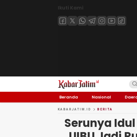
Ikuti Kami
KABARJATIM.id
Kabar Jawa timuran
Beranda
Nasional
Daer
KABARJATIM.ID
BERITA
Serunya Idul 
UIBU Jadi 