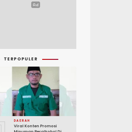
TERPOPULER
1
DAERAH
Viral Konten Promosi
Minuman Beralkohol Di