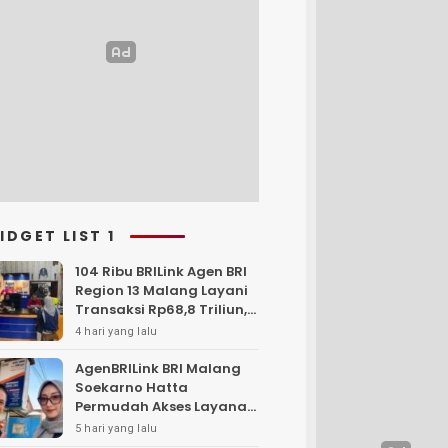
IDGET LIST 1
104 Ribu BRILink Agen BRI
Region 13 Malang Layani
Transaksi Rp68,8 Triliun,
Perkuat Akses Keuangan
4 hari yang lalu
Masyarakat
AgenBRILink BRI Malang
Soekarno Hatta
Permudah Akses Layanan
Keuangan Masyarakat
5 hari yang lalu