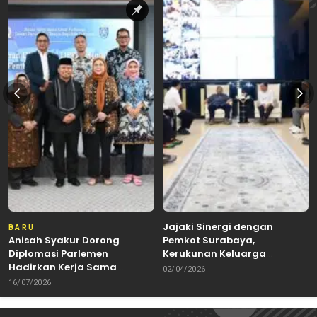
Jajaki Sinergi dengan
BARU
Anisah Syakur Dorong
Pemkot Surabaya,
Diplomasi Parlemen
Kerukunan Keluarga
Hadirkan Kerja Sama
Kalimantan Dorong
02/04/2026
Internasional yang
Kolaborasi Budaya hingga
16/07/2026
Berdampak bagi Kota Depok
Kuliner Nusantara