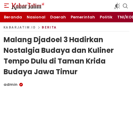
KABARJATIM.id
Kabar Jawa timuran
Beranda
Nasional
Daerah
Pemerintah
Politik
TNI/KO
KABARJATIM.ID
BERITA
Malang Djadoel 3 Hadirkan
Nostalgia Budaya dan Kuliner
Tempo Dulu di Taman Krida
Budaya Jawa Timur
admin