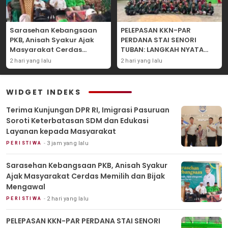
Sarasehan Kebangsaan
PELEPASAN KKN-PAR
PKB, Anisah Syakur Ajak
PERDANA STAI SENORI
Masyarakat Cerdas
TUBAN: LANGKAH NYATA
Memilih dan Bijak
PENGABDIAN KEPADA
2 hari yang lalu
2 hari yang lalu
Mengawal
MASYARAKAT
WIDGET INDEKS
Terima Kunjungan DPR RI, Imigrasi Pasuruan
Soroti Keterbatasan SDM dan Edukasi
Layanan kepada Masyarakat
3 jam yang lalu
PERISTIWA
Sarasehan Kebangsaan PKB, Anisah Syakur
Ajak Masyarakat Cerdas Memilih dan Bijak
Mengawal
2 hari yang lalu
PERISTIWA
PELEPASAN KKN-PAR PERDANA STAI SENORI