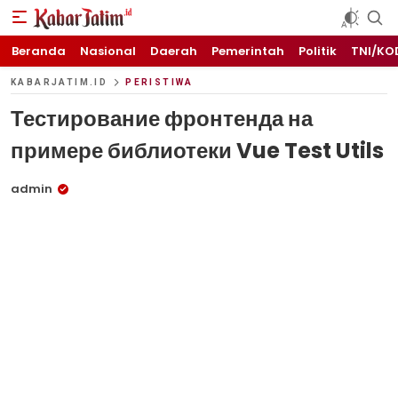
KABARJATIM.id
Kabar Jawa timuran
Beranda
Nasional
Daerah
Pemerintah
Politik
TNI/KO
KABARJATIM.ID
PERISTIWA
Тестирование фронтенда на
примере библиотеки Vue Test Utils
admin