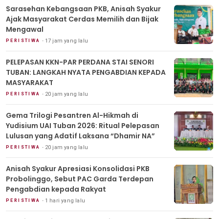
Sarasehan Kebangsaan PKB, Anisah Syakur
Ajak Masyarakat Cerdas Memilih dan Bijak
Mengawal
17 jam yang lalu
PERISTIWA
PELEPASAN KKN-PAR PERDANA STAI SENORI
TUBAN: LANGKAH NYATA PENGABDIAN KEPADA
MASYARAKAT
20 jam yang lalu
PERISTIWA
Gema Trilogi Pesantren Al-Hikmah di
Yudisium UAI Tuban 2026: Ritual Pelepasan
Lulusan yang Adatif Laksana “Dhamir NA”
20 jam yang lalu
PERISTIWA
Anisah Syakur Apresiasi Konsolidasi PKB
Probolinggo, Sebut PAC Garda Terdepan
Pengabdian kepada Rakyat
1 hari yang lalu
PERISTIWA