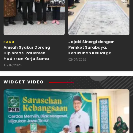
Jajaki Sinergi dengan
BARU
Anisah Syakur Dorong
Pemkot Surabaya,
Diplomasi Parlemen
Kerukunan Keluarga
Hadirkan Kerja Sama
Kalimantan Dorong
02/04/2026
Internasional yang
Kolaborasi Budaya hingga
16/07/2026
Berdampak bagi Kota Depok
Kuliner Nusantara
WIDGET VIDEO