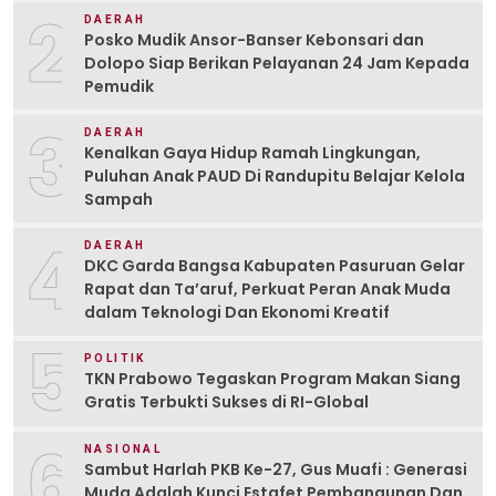
2
DAERAH
Posko Mudik Ansor-Banser Kebonsari dan
Dolopo Siap Berikan Pelayanan 24 Jam Kepada
Pemudik
3
DAERAH
Kenalkan Gaya Hidup Ramah Lingkungan,
Puluhan Anak PAUD Di Randupitu Belajar Kelola
Sampah
4
DAERAH
DKC Garda Bangsa Kabupaten Pasuruan Gelar
Rapat dan Ta’aruf, Perkuat Peran Anak Muda
dalam Teknologi Dan Ekonomi Kreatif
5
POLITIK
TKN Prabowo Tegaskan Program Makan Siang
Gratis Terbukti Sukses di RI-Global
6
NASIONAL
Sambut Harlah PKB Ke-27, Gus Muafi : Generasi
Muda Adalah Kunci Estafet Pembangunan Dan