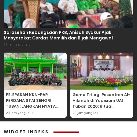
Sarasehan Kebangsaan PKB, Anisah Syakur Ajak
Masyarakat Cerdas Memilih dan Bijak Mengawal
17 jam yang lalu
PELEPASAN KKN-PAR
Gema Trilogi Pesantren Al-
PERDANA STAI SENORI
Hikmah di Yudisium UAI
TUBAN: LANGKAH NYATA
Tuban 2026: Ritual
PENGABDIAN KEPADA
Pelepasan Lulusan yang
20 jam yang lalu
20 jam yang lalu
MASYARAKAT
Adatif Laksana “Dhamir
NA”
WIDGET INDEKS