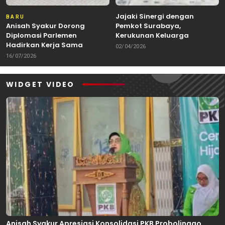
Jajaki Sinergi dengan
BARU
Anisah Syakur Dorong
Pemkot Surabaya,
Diplomasi Parlemen
Kerukunan Keluarga
Hadirkan Kerja Sama
Kalimantan Dorong
02/04/2026
Internasional yang
Kolaborasi Budaya hingga
16/07/2026
Berdampak bagi Kota Depok
Kuliner Nusantara
WIDGET VIDEO
Anisah Syakur Apresiasi Konsolidasi PKB Probolinggo,