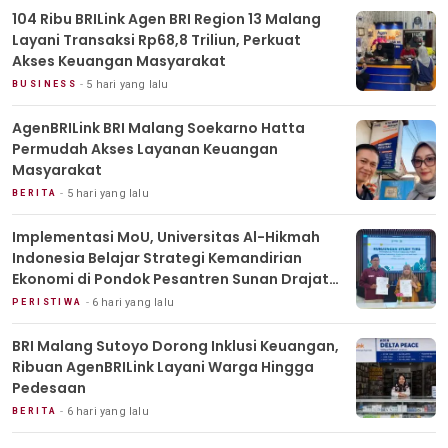
104 Ribu BRILink Agen BRI Region 13 Malang
Layani Transaksi Rp68,8 Triliun, Perkuat
Akses Keuangan Masyarakat
5 hari yang lalu
BUSINESS
AgenBRILink BRI Malang Soekarno Hatta
Permudah Akses Layanan Keuangan
Masyarakat
5 hari yang lalu
BERITA
Implementasi MoU, Universitas Al-Hikmah
Indonesia Belajar Strategi Kemandirian
Ekonomi di Pondok Pesantren Sunan Drajat
Lamongan
6 hari yang lalu
PERISTIWA
BRI Malang Sutoyo Dorong Inklusi Keuangan,
Ribuan AgenBRILink Layani Warga Hingga
Pedesaan
6 hari yang lalu
BERITA