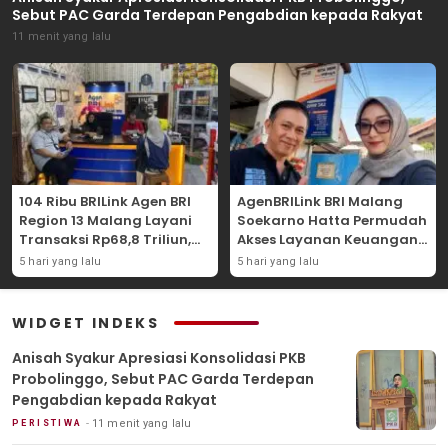
Sebut PAC Garda Terdepan Pengabdian kepada Rakyat
11 menit yang lalu
104 Ribu BRILink Agen BRI
AgenBRILink BRI Malang
Region 13 Malang Layani
Soekarno Hatta Permudah
Transaksi Rp68,8 Triliun,
Akses Layanan Keuangan
Perkuat Akses Keuangan
Masyarakat
5 hari yang lalu
5 hari yang lalu
Masyarakat
WIDGET INDEKS
Anisah Syakur Apresiasi Konsolidasi PKB
Probolinggo, Sebut PAC Garda Terdepan
Pengabdian kepada Rakyat
11 menit yang lalu
PERISTIWA