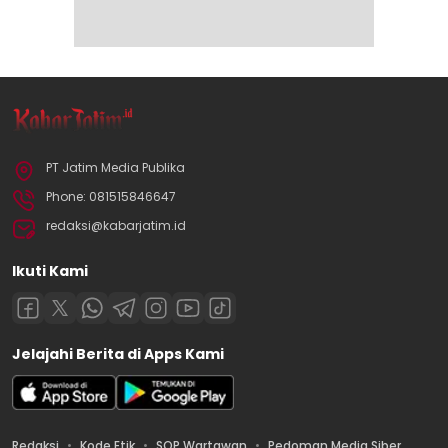
PT Jatim Media Publika
Phone: 081515846647
redaksi@kabarjatim.id
Ikuti Kami
Jelajahi Berita di Apps Kami
Redaksi
Kode Etik
SOP Wartawan
Pedoman Media Siber