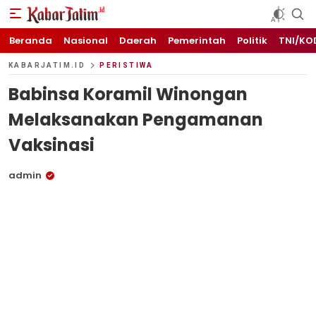
KABARJATIM.id
Kabar Jawa timuran
Beranda
Nasional
Daerah
Pemerintah
Politik
TNI/KO
KABARJATIM.ID
PERISTIWA
Babinsa Koramil Winongan
Melaksanakan Pengamanan
Vaksinasi
admin