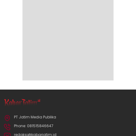
PT Jatim Media Publika
Phone: 081515846647
redaksi@kabarjatim.id