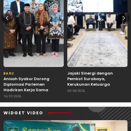
Jajaki Sinergi dengan
BARU
Anisah Syakur Dorong
Pemkot Surabaya,
Diplomasi Parlemen
Kerukunan Keluarga
Hadirkan Kerja Sama
Kalimantan Dorong
02/04/2026
Internasional yang
Kolaborasi Budaya hingga
16/07/2026
Berdampak bagi Kota Depok
Kuliner Nusantara
WIDGET VIDEO