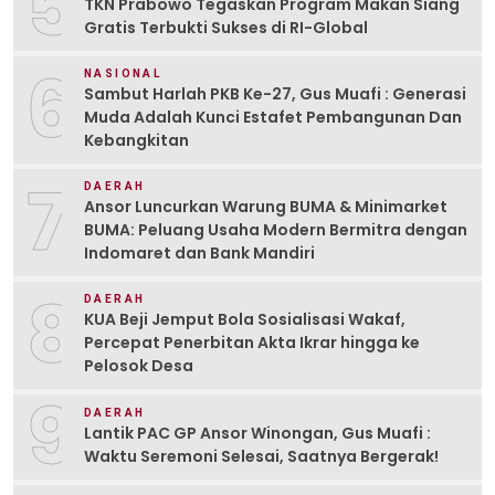
5
TKN Prabowo Tegaskan Program Makan Siang
Gratis Terbukti Sukses di RI-Global
6
NASIONAL
Sambut Harlah PKB Ke-27, Gus Muafi : Generasi
Muda Adalah Kunci Estafet Pembangunan Dan
Kebangkitan
7
DAERAH
Ansor Luncurkan Warung BUMA & Minimarket
BUMA: Peluang Usaha Modern Bermitra dengan
Indomaret dan Bank Mandiri
8
DAERAH
KUA Beji Jemput Bola Sosialisasi Wakaf,
Percepat Penerbitan Akta Ikrar hingga ke
Pelosok Desa
9
DAERAH
Lantik PAC GP Ansor Winongan, Gus Muafi :
Waktu Seremoni Selesai, Saatnya Bergerak!