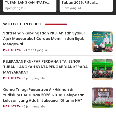
TUBAN: LANGKAH NYATA
Tuban 2026: Ritual
PENGABDIAN KEPADA
Pelepasan Lulusan yang
3 jam yang lalu
3 jam yang lalu
MASYARAKAT
Adatif Laksana “Dhamir
NA”
WIDGET INDEKS
Sarasehan Kebangsaan PKB, Anisah Syakur
Ajak Masyarakat Cerdas Memilih dan Bijak
Mengawal
24 menit yang lalu
PERISTIWA
PELEPASAN KKN-PAR PERDANA STAI SENORI
TUBAN: LANGKAH NYATA PENGABDIAN KEPADA
MASYARAKAT
3 jam yang lalu
PERISTIWA
Gema Trilogi Pesantren Al-Hikmah di
Yudisium UAI Tuban 2026: Ritual Pelepasan
Lulusan yang Adatif Laksana “Dhamir NA”
3 jam yang lalu
PERISTIWA