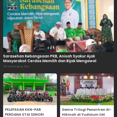
Sarasehan Kebangsaan PKB, Anisah Syakur Ajak
Masyarakat Cerdas Memilih dan Bijak Mengawal
24 menit yang lalu
PELEPASAN KKN-PAR
Gema Trilogi Pesantren Al-
PERDANA STAI SENORI
Hikmah di Yudisium UAI