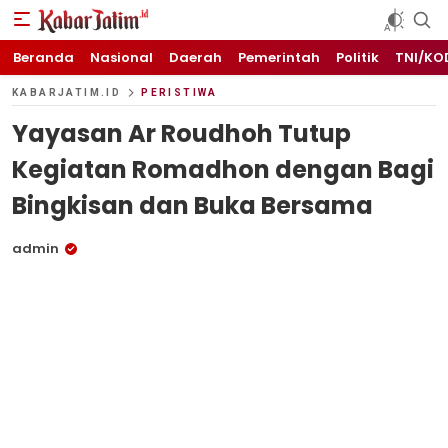
KABARJATIM.id
Kabar Jawa timuran
Beranda
Nasional
Daerah
Pemerintah
Politik
TNI/KO
KABARJATIM.ID
PERISTIWA
Yayasan Ar Roudhoh Tutup
Kegiatan Romadhon dengan Bagi
Bingkisan dan Buka Bersama
admin