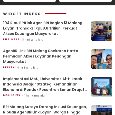
Pondok Pesantren Sunan
Drajat Lamongan
WIDGET INDEKS
104 Ribu BRILink Agen BRI Region 13 Malang
Layani Transaksi Rp68,8 Triliun, Perkuat
Akses Keuangan Masyarakat
3 hari yang lalu
BUSINESS
AgenBRILink BRI Malang Soekarno Hatta
Permudah Akses Layanan Keuangan
Masyarakat
4 hari yang lalu
BERITA
Implementasi MoU, Universitas Al-Hikmah
Indonesia Belajar Strategi Kemandirian
Ekonomi di Pondok Pesantren Sunan Drajat
Lamongan
4 hari yang lalu
PERISTIWA
BRI Malang Sutoyo Dorong Inklusi Keuangan,
Ribuan AgenBRILink Layani Warga Hingga