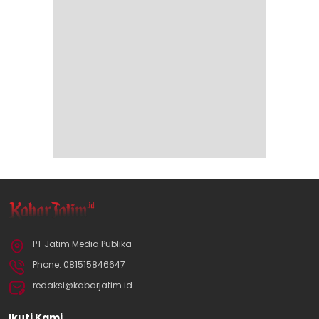
PT Jatim Media Publika
Phone: 081515846647
redaksi@kabarjatim.id
Ikuti Kami