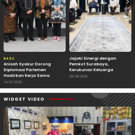
Jajaki Sinergi dengan
BARU
Anisah Syakur Dorong
Pemkot Surabaya,
Diplomasi Parlemen
Kerukunan Keluarga
Hadirkan Kerja Sama
Kalimantan Dorong
02/04/2026
Internasional yang
Kolaborasi Budaya hingga
16/07/2026
Berdampak bagi Kota Depok
Kuliner Nusantara
WIDGET VIDEO