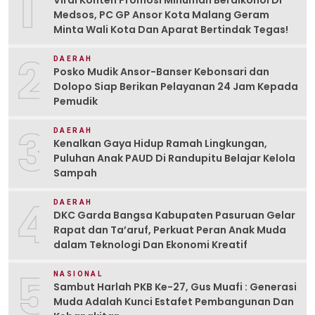
1
Viral Konten Promosi Minuman Beralkohol Di
Medsos, PC GP Ansor Kota Malang Geram
Minta Wali Kota Dan Aparat Bertindak Tegas!
2
DAERAH
Posko Mudik Ansor-Banser Kebonsari dan
Dolopo Siap Berikan Pelayanan 24 Jam Kepada
Pemudik
3
DAERAH
Kenalkan Gaya Hidup Ramah Lingkungan,
Puluhan Anak PAUD Di Randupitu Belajar Kelola
Sampah
4
DAERAH
DKC Garda Bangsa Kabupaten Pasuruan Gelar
Rapat dan Ta’aruf, Perkuat Peran Anak Muda
dalam Teknologi Dan Ekonomi Kreatif
5
NASIONAL
Sambut Harlah PKB Ke-27, Gus Muafi : Generasi
Muda Adalah Kunci Estafet Pembangunan Dan