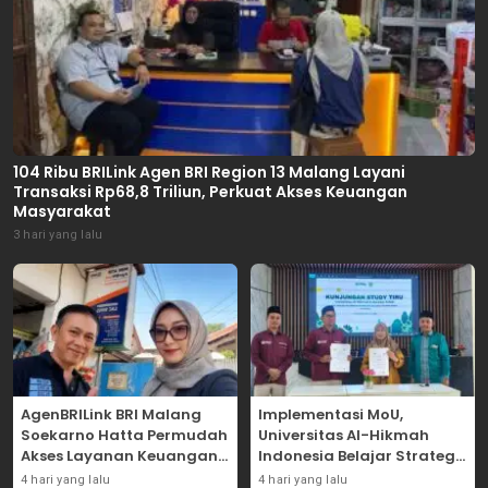
104 Ribu BRILink Agen BRI Region 13 Malang Layani
Transaksi Rp68,8 Triliun, Perkuat Akses Keuangan
Masyarakat
3 hari yang lalu
AgenBRILink BRI Malang
Implementasi MoU,
Soekarno Hatta Permudah
Universitas Al-Hikmah
Akses Layanan Keuangan
Indonesia Belajar Strategi
Masyarakat
Kemandirian Ekonomi di
4 hari yang lalu
4 hari yang lalu