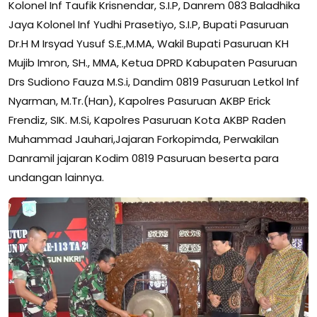
Kolonel Inf Taufik Krisnendar, S.I.P, Danrem 083 Baladhika
Jaya Kolonel Inf Yudhi Prasetiyo, S.I.P, Bupati Pasuruan
Dr.H M Irsyad Yusuf S.E.,M.MA, Wakil Bupati Pasuruan KH
Mujib Imron, SH., MMA, Ketua DPRD Kabupaten Pasuruan
Drs Sudiono Fauza M.S.i, Dandim 0819 Pasuruan Letkol Inf
Nyarman, M.Tr.(Han), Kapolres Pasuruan AKBP Erick
Frendiz, SIK. M.Si, Kapolres Pasuruan Kota AKBP Raden
Muhammad Jauhari,Jajaran Forkopimda, Perwakilan
Danramil jajaran Kodim 0819 Pasuruan beserta para
undangan lainnya.