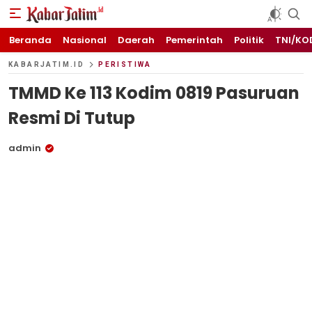
KABARJATIM.id
Kabar Jawa timuran
Beranda
Nasional
Daerah
Pemerintah
Politik
TNI/KO
KABARJATIM.ID
PERISTIWA
TMMD Ke 113 Kodim 0819 Pasuruan
Resmi Di Tutup
admin