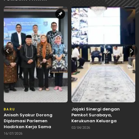
Jajaki Sinergi dengan
BARU
Anisah Syakur Dorong
Pemkot Surabaya,
Diplomasi Parlemen
Kerukunan Keluarga
Hadirkan Kerja Sama
Kalimantan Dorong
02/04/2026
Internasional yang
Kolaborasi Budaya hingga
16/07/2026
Berdampak bagi Kota Depok
Kuliner Nusantara