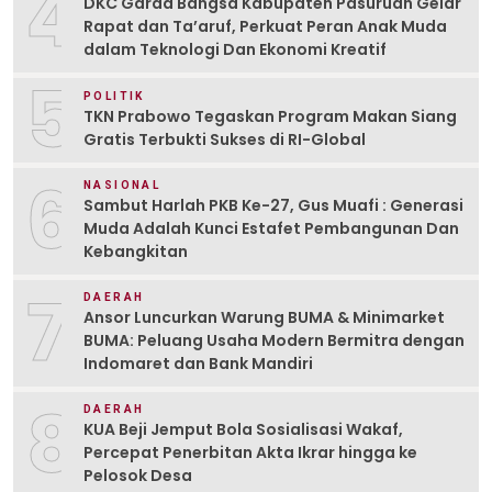
4
DKC Garda Bangsa Kabupaten Pasuruan Gelar
Rapat dan Ta’aruf, Perkuat Peran Anak Muda
dalam Teknologi Dan Ekonomi Kreatif
5
POLITIK
TKN Prabowo Tegaskan Program Makan Siang
Gratis Terbukti Sukses di RI-Global
6
NASIONAL
Sambut Harlah PKB Ke-27, Gus Muafi : Generasi
Muda Adalah Kunci Estafet Pembangunan Dan
Kebangkitan
7
DAERAH
Ansor Luncurkan Warung BUMA & Minimarket
BUMA: Peluang Usaha Modern Bermitra dengan
Indomaret dan Bank Mandiri
8
DAERAH
KUA Beji Jemput Bola Sosialisasi Wakaf,
Percepat Penerbitan Akta Ikrar hingga ke
Pelosok Desa