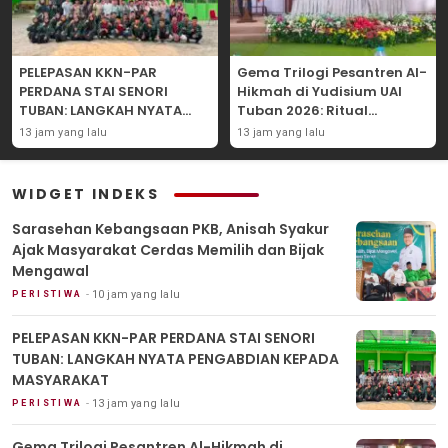
PELEPASAN KKN-PAR
Gema Trilogi Pesantren Al-
PERDANA STAI SENORI
Hikmah di Yudisium UAI
TUBAN: LANGKAH NYATA
Tuban 2026: Ritual
PENGABDIAN KEPADA
Pelepasan Lulusan yang
13 jam yang lalu
13 jam yang lalu
MASYARAKAT
Adatif Laksana “Dhamir
NA”
WIDGET INDEKS
Sarasehan Kebangsaan PKB, Anisah Syakur
Ajak Masyarakat Cerdas Memilih dan Bijak
Mengawal
10 jam yang lalu
PERISTIWA
PELEPASAN KKN-PAR PERDANA STAI SENORI
TUBAN: LANGKAH NYATA PENGABDIAN KEPADA
MASYARAKAT
13 jam yang lalu
PERISTIWA
Gema Trilogi Pesantren Al-Hikmah di