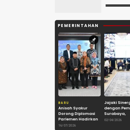
PEMERINTAHAN
Jajaki Siner
BARU
Anisah Syakur
dengan Pem
Dorong Diplomasi
Surabaya,
Parlemen Hadirkan
Kerukunan 
02/04/2026
Kerja Sama
Kalimantan
16/07/2026