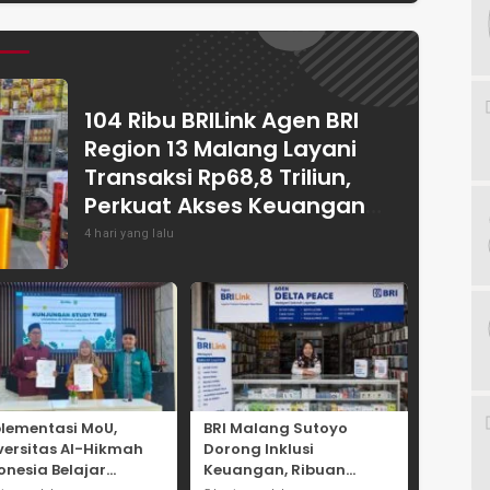
Budaya
Catatkan Tren
Pasuruan Ajukan
ner
Positif
1.838 Pokir Untuk
RKPD 2027
104 Ribu BRILink Agen BRI
Region 13 Malang Layani
Transaksi Rp68,8 Triliun,
Perkuat Akses Keuangan
Masyarakat
4 hari yang lalu
lementasi MoU,
BRI Malang Sutoyo
versitas Al-Hikmah
Dorong Inklusi
onesia Belajar
Keuangan, Ribuan