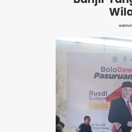
Wil
admi