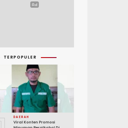
TERPOPULER
1
DAERAH
Viral Konten Promosi
Minuman Beralkohol Di