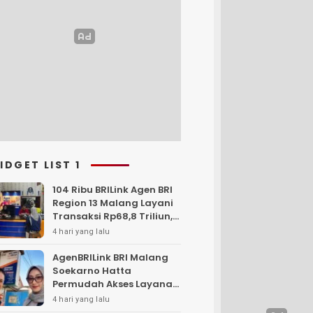
IDGET LIST 1
104 Ribu BRILink Agen BRI
Region 13 Malang Layani
Transaksi Rp68,8 Triliun,
Perkuat Akses Keuangan
4 hari yang lalu
Masyarakat
AgenBRILink BRI Malang
Soekarno Hatta
Permudah Akses Layanan
Keuangan Masyarakat
4 hari yang lalu