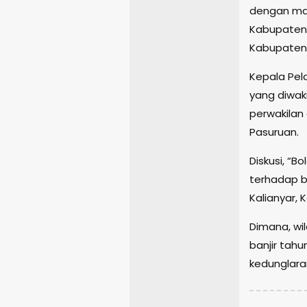
dengan masy
Kabupaten 
Kabupaten 
Kepala Pel
yang diwaki
perwakilan
Pasuruan.
Diskusi, “B
terhadap ba
Kalianyar, 
Dimana, wi
banjir tahu
kedunglaran