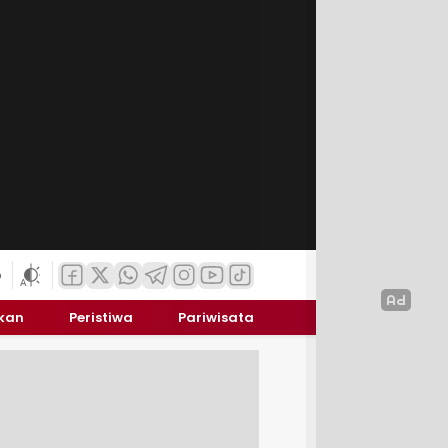
6
ikan
Peristiwa
Pariwisata