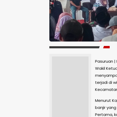
Pasuruan |
Wakil Ketu
menyampaik
terjadi di w
Kecamatan 
Menurut Kaj
banjir yang
Pertama, k