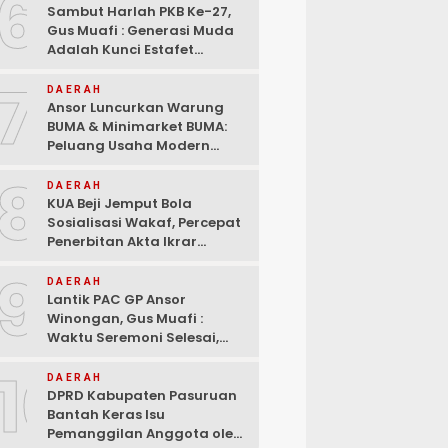
6
Sambut Harlah PKB Ke-27,
Gus Muafi : Generasi Muda
Adalah Kunci Estafet
Pembangunan Dan
7
Kebangkitan
DAERAH
Ansor Luncurkan Warung
BUMA & Minimarket BUMA:
Peluang Usaha Modern
Bermitra dengan Indomaret
8
dan Bank Mandiri
DAERAH
KUA Beji Jemput Bola
Sosialisasi Wakaf, Percepat
Penerbitan Akta Ikrar
hingga ke Pelosok Desa
9
DAERAH
Lantik PAC GP Ansor
Winongan, Gus Muafi :
Waktu Seremoni Selesai,
Saatnya Bergerak!
10
DAERAH
DPRD Kabupaten Pasuruan
Bantah Keras Isu
Pemanggilan Anggota oleh