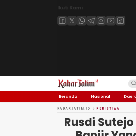
Ikuti Kami
KABARJATIM.id
Kabar Jawa timuran
Beranda
Nasional
Daer
KABARJATIM.ID
PERISTIWA
Rusdi Sutej
Banjir Yang