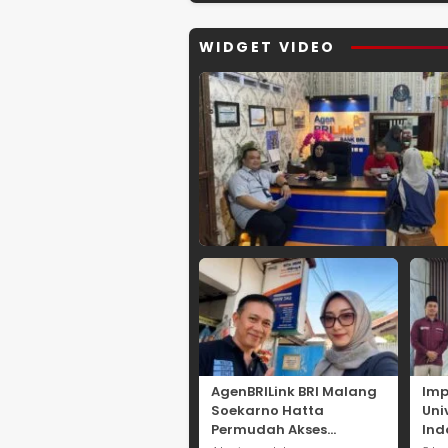
Internasional yang
Kolaborasi 
Berdampak bagi
hingga Kuli
Kota Depok
Nusantara
WIDGET VIDEO
AgenBRILink BRI Malang
Imp
Soekarno Hatta
Uni
Permudah Akses
Ind