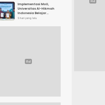
Implementasi MoU,
Universitas Al-Hikmah
Indonesia Belajar
Strategi Kemandirian
5 hari yang lalu
Ekonomi di Pondok
Pesantren Sunan Drajat
Lamongan