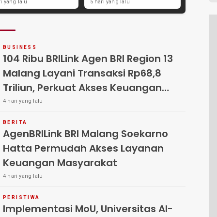
ategi Kemandirian
AgenBRILink Layani
ri yang lalu
5 hari yang lalu
nomi di Pondok
Warga Hingga
antren Sunan Drajat
Pedesaan
mongan
BUSINESS
104 Ribu BRILink Agen BRI Region 13
Malang Layani Transaksi Rp68,8
Triliun, Perkuat Akses Keuangan
Masyarakat
4 hari yang lalu
BERITA
AgenBRILink BRI Malang Soekarno
Hatta Permudah Akses Layanan
Keuangan Masyarakat
4 hari yang lalu
PERISTIWA
Implementasi MoU, Universitas Al-