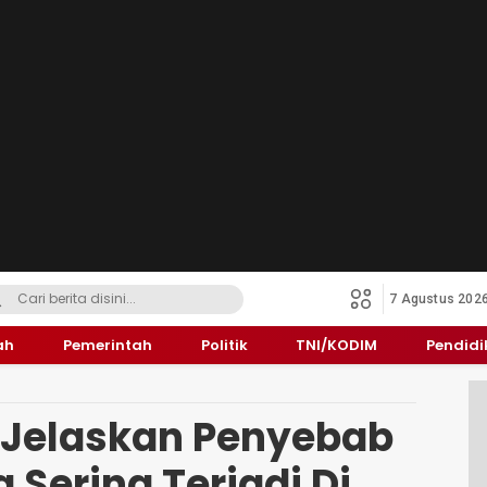
7 Agustus 202
ah
Pemerintah
Politik
TNI/KODIM
Pendid
o Jelaskan Penyebab
 Sering Terjadi Di