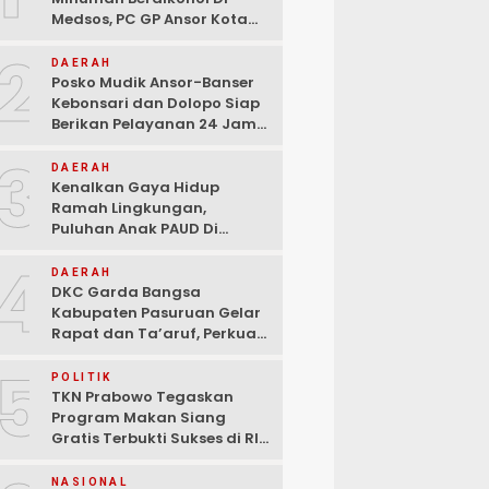
Medsos, PC GP Ansor Kota
Malang Geram Minta Wali
2
Kota Dan Aparat Bertindak
DAERAH
Tegas!
Posko Mudik Ansor-Banser
Kebonsari dan Dolopo Siap
Berikan Pelayanan 24 Jam
Kepada Pemudik
3
DAERAH
Kenalkan Gaya Hidup
Ramah Lingkungan,
Puluhan Anak PAUD Di
Randupitu Belajar Kelola
4
Sampah
DAERAH
DKC Garda Bangsa
Kabupaten Pasuruan Gelar
Rapat dan Ta’aruf, Perkuat
Peran Anak Muda dalam
5
Teknologi Dan Ekonomi
POLITIK
Kreatif
TKN Prabowo Tegaskan
Program Makan Siang
Gratis Terbukti Sukses di RI-
Global
NASIONAL