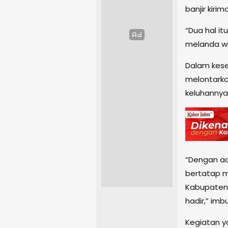
banjir kiri
“Dua hal it
melanda wil
Dalam kese
melontark
keluhannya
“Dengan ad
bertatap 
Kabupaten 
hadir,” imb
Kegiatan y