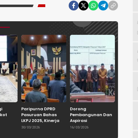
gi
Paripurna DPRD
Dorong
kot
Pasuruan Bahas
Pembangunan Dan
LKPJ 2025, Kinerja
Aspirasi
Keluarga
Pemkab Tuai
Masyarakat, DPRD
30/03/2026
16/03/2026
 Dorong
Apresiasi dan
Kabupaten